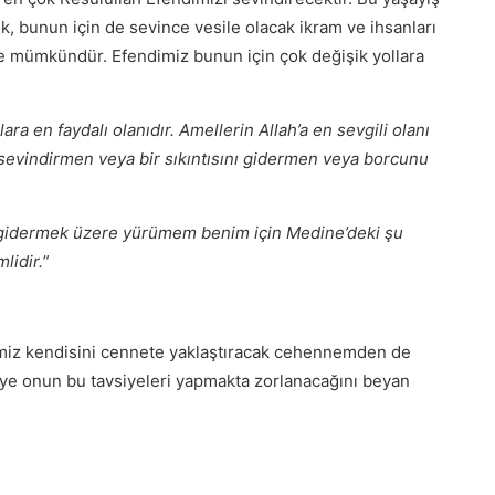
, bunun için de sevince vesile olacak ikram ve ihsanları
kle mümkündür. Efendimiz bunun için çok değişik yollara
lara en faydalı olanıdır. Amellerin Allah’a en sevgili olanı
sevindirmen veya bir sıkıntısını gidermen veya borcunu
ı gidermek üzere yürümem benim için Medine’deki şu
lidir.
”
dimiz kendisini cennete yaklaştıracak cehennemden de
viye onun bu tavsiyeleri yapmakta zorlanacağını beyan