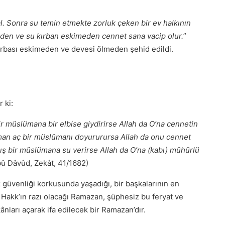
al. Sonra su temin etmekte zorluk çeken bir ev halkının
meden ve su kırban eskimeden cennet sana vacip olur.
”
kırbası eskimeden ve devesi ölmeden şehid edildi.
 ki:
r müslümana bir elbise giydirirse Allah da O’na cennetin
üman aç bir müslümanı doyururursa Allah da onu cennet
 bir müslümana su verirse Allah da O’na (kabı) mühürlü
bû Dâvûd, Zekât, 41/1682)
z güvenliği korkusunda yaşadığı, bir başkalarının en
a Hakk’ın razı olacağı Ramazan, şüphesiz bu feryat ve
ânları açarak ifa edilecek bir Ramazan’dır.