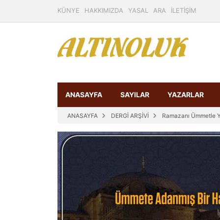
KÜNYE
HAKKIMIZDA
YASAL
ARA
İLETİŞİM
ANASAYFA
SAYILAR
YAZARLAR
ANASAYFA
DERGİ ARŞİVİ
Ramazanı Ümmetle 