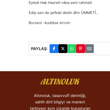
Eyledi Hak Hazreti nâsa seni rahmeti
Edip sen de şefkati dedin âhir ÜMMETÎ…
Bursevi -kuddise sirruh-
PAYLAŞ:
Altınoluk, tasavvufî derinliği,
sahih dinî bilgiyi ve manevi
terbiyeyi aynı çizgide buluşturan