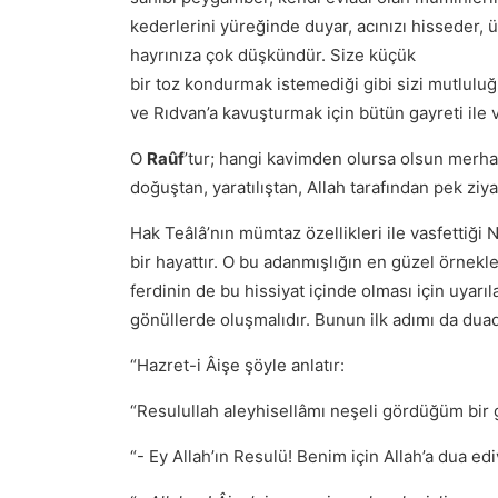
kederlerini yüreğinde duyar, acınızı hisseder, üz
hayrınıza çok düşkündür. Size küçük
bir toz kondurmak istemediği gibi sizi mutlulu
ve Rıdvan’a kavuşturmak için bütün gayreti ile 
O
Raûf
’tur; hangi kavimden olursa olsun merh
doğuştan, yaratılıştan, Allah tarafından pek ziya
Hak Teâlâ’nın mümtaz özellikleri ile vasfettiğ
bir hayattır. O bu adanmışlığın en güzel örnek
ferdinin de bu hissiyat içinde olması için uya
gönüllerde oluşmalıdır. Bunun ilk adımı da duad
“Hazret-i Âişe şöyle anlatır:
“Resulullah aleyhisellâmı neşeli gördüğüm bir 
“- Ey Allah’ın Resulü! Benim için Allah’a dua ed