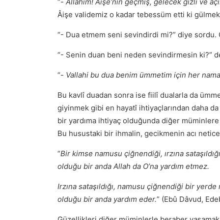
“-
Allahım! Âişe’nin geçmiş, gelecek gizli ve aç
Âişe validemiz o kadar tebessüm etti ki gülmek
“- Dua etmem seni sevindirdi mi?” diye sordu. 
“- Senin duan beni neden sevindirmesin ki?” d
“-
Vallahi bu dua benim ümmetim için her nama
Bu kavlî duadan sonra ise fiilî dualarla da ümm
giyinmek gibi en hayatî ihtiyaçlarından daha da
bir yardıma ihtiyaç olduğunda diğer müminlere
Bu husustaki bir ihmalin, gecikmenin acı neticesi
“
Bir kimse namusu çiğnendiği, ırzına sataşıld
olduğu bir anda Allah da O’na yardım etmez.
Irzına sataşıldığı, namusu çiğnendiği bir yer
olduğu bir anda yardım eder.
” (Ebû Dâvud, Ed
Güzellikleri diğer müminlerle beraber yaşamak 