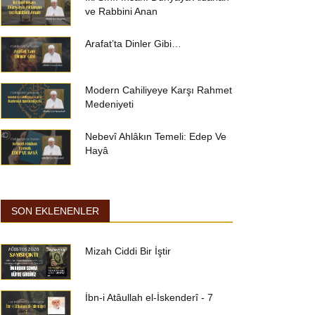
ve Rabbini Anan
Arafat’ta Dinler Gibi…
Modern Cahiliyeye Karşı Rahmet
Medeniyeti
Nebevî Ahlâkın Temeli: Edep Ve
Hayâ
SON EKLENENLER
Mizah Ciddi Bir İştir
İbn-i Atâullah el-İskenderî - 7