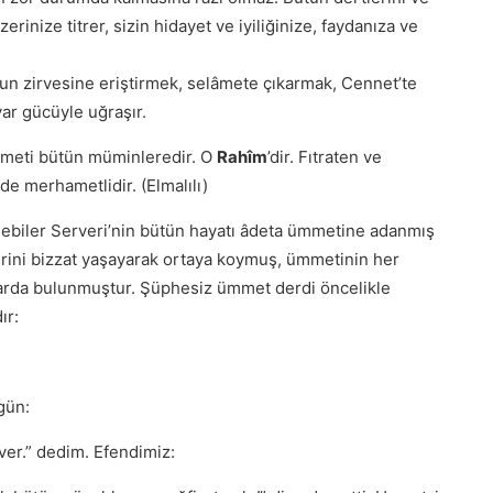
erinize titrer, sizin hidayet ve iyiliğinize, faydanıza ve
ğun zirvesine eriştirmek, selâmete çıkarmak, Cennet’te
var gücüyle uğraşır.
ameti bütün müminleredir. O
Rahîm
’dir. Fıtraten ve
de merhametlidir. (Elmalılı)
i Nebiler Serveri’nin bütün hayatı âdeta ümmetine adanmış
lerini bizzat yaşayarak ortaya koymuş, ümmetinin her
rılarda bulunmuştur. Şüphesiz ümmet derdi öncelikle
ır:
gün:
iver.” dedim. Efendimiz: