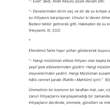
“- Evet” dedi. Allah Resulü şöyle devam etti:
“-
Develerinden birini seç ve bir de su kırbası 
su ihtiyacını karşılayıver. Umulur ki deven öl
Bedevi tekbir getirerek gitti. Hakikaten de su 
(Heysemî, III, 332)
*
Efendimiz farklı hayır yolları göstererek buyurur
“-
Hangi müslüman elbise ihtiyacı olan başka bi
yeşil ipek elbiselerinden giydirir. Hangi müsl
meyvelerinden yedirir. Hangi Müslüman susamış
hâlis cennet şarabı (Rahîk-ı Mahtûm) içirir.
” (E
Ümmetinin bir kısmının bir taraftan mal, can, ır
zaruri ihtiyaçlarını karşılayamadığı bir zamand
ihtiyaçların derdinde, ümmete, gönülleri ve imk