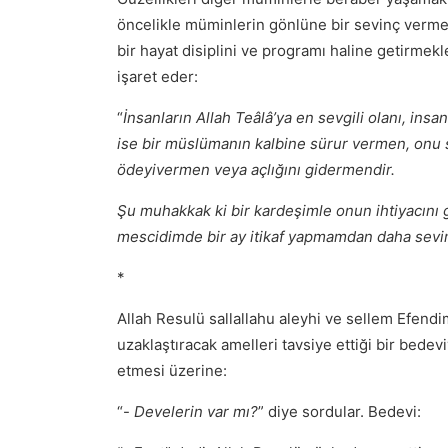
öncelikle müminlerin gönlüne bir sevinç vermek
bir hayat disiplini ve programı haline getirme
işaret eder:
“
İnsanların Allah Teâlâ’ya en sevgili olanı, insan
ise bir müslümanın kalbine sürur vermen, onu 
ödeyivermen veya açlığını gidermendir.
Şu muhakkak ki bir kardeşimle onun ihtiyacın
mescidimde bir ay itikaf yapmamdan daha sevim
*
Allah Resulü sallallahu aleyhi ve sellem Efen
uzaklaştıracak amelleri tavsiye ettiği bir bede
etmesi üzerine:
“-
Develerin var mı?
” diye sordular. Bedevi: