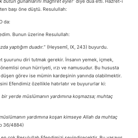
ık bütün günahlarını mağfiret eyle!
” diye dua etti. Hazret-i
ten başı öne düştü. Resulullah:
O da:
edim. Bunun üzerine Resulullah:
zda yaptığım duadır.
” (Heysemî, IX, 243) buyurdu.
et şuurunu diri tutmak gerekir. İnsanın yemek, içmek,
 önemlisi onun hürriyeti, ırzı ve namusudur. Bu hususta
 düşen görev ise mümin kardeşinin yanında olabilmektir.
ni Efendimiz özellikle hatırlatır ve buyururlar ki:
ığı bir yerde müslümanın yardımına koşmazsa; muhtaç
de müslümanın yardımına koşan kimseye Allah da muhtaç
eb 36/4884)
en çok Resulullah Efendimizi sevindirecektir. Bu yaşayış