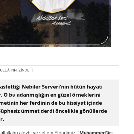
ULLÂH'IN İZİNDE
asfettiği Nebiler Serveri’nin bütün hayatı
 O bu adanmışlığın en güzel örneklerini
tinin her ferdinin de bu hissiyat içinde
 Şüphesiz ümmet derdi öncelikle gönüllerde
r.
llallahu aleyhi ve sellem Efendimizi “
Muhammed’ür-