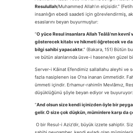
Resulullah
/Muhammed Allah’ın elçisidir.” (Fe
insanlığın ebedi saadeti için görevlendirmiş, ak
esaslarını beyan buyurmuştur:
“
O yüce Resul insanlara Allah Teâlâ’nın kevnî v
gösterecek kitabı ve hikmeti öğretecek ve da
bilgi sahibi yapacaktır.
” (Bakara, 151) Bütün bu 
ve bütün alanlarında üsve-i hasene/en güzel bir 
Server-i Kâinat Efendimiz sallallahu aleyhi ve s
fazla nasiplenen ise O’na inanan ümmetidir. Fah
ümmeti içindir. Erhamur-rahimîn Mevlâmız, Res
düşüklüğünü şöyle beyan ediyor ve buyuruyor
“
And olsun size kendi içinizden öyle bir peyga
gelir. O size çok düşkün, müminlere karşı da ç
O bir Resul-i Aziz’dir, büyük izzete sahiptir. Si
sahibi peygamber, kendi evladı olan müminleri