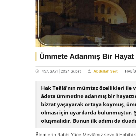
Ümmete Adanmış Bir Hayat
457. SAYI | 2024 Şubat
Abdullah Sert
HABÎB
Hak Teâlâ’nın mümtaz özellikleri ile v
âdeta ümmetine adanmış bir hayattır.
bizzat yaşayarak ortaya koymuş, ümme
olması için uyarılarda bulunmuştur.
oluşmalıdır. Bunun ilk adımı da duadı
Âlemlerin Rabbi Yüce Mevlâmız sevgili Habibi sa