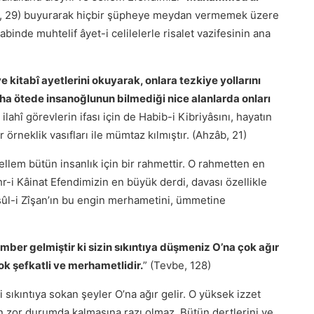
tih, 29) buyurarak hiçbir şüpheye meydan vermemek üzere
abinde muhtelif âyet-i celilelerle risalet vazifesinin ana
e kitabî ayetlerini okuyarak, onlara tezkiye yollarını
ha ötede insanoğlunun bilmediği nice alanlarda onları
ilahî görevlerin ifası için de Habib-i Kibriyâsını, hayatın
örneklik vasıfları ile mümtaz kılmıştır. (Ahzâb, 21)
ellem bütün insanlık için bir rahmettir. O rahmetten en
r-i Kâinat Efendimizin en büyük derdi, davası özellikle
ûl-i Zîşan’ın bu engin merhametini, ümmetine
:
mber gelmiştir ki sizin sıkıntıya düşmeniz O’na çok ağır
ok şefkatli ve merhametlidir.
” (Tevbe, 128)
zi sıkıntıya sokan şeyler O’na ağır gelir. O yüksek izzet
n zor durumda kalmasına razı olmaz. Bütün dertlerini ve