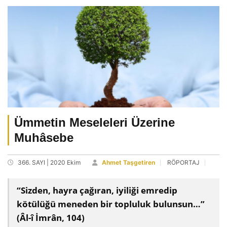
Ümmetin Meseleleri Üzerine
Muhâsebe
366. SAYI | 2020 Ekim
Ahmet Taşgetiren
RÖPORTAJ
“Sizden, hayra çağıran, iyiliği emredip
kötülüğü meneden bir topluluk bulunsun…”
(Âl-î İmrân, 104)