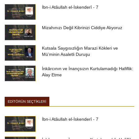
İbn-i Atâullah el-İskenderî - 7
Mizahınızı Değil Kibrinizi Ciddiye Alıyoruz
Kutsala Saygısızlığın Marazi Kökleri ve
Mü’minin Asaletli Duruşu
İnkârcının ve İnançsızın Kurtulamadığı Hafiflik:
Alay Etme
EDİTÖRÜN SEÇTİKLERİ
İbn-i Atâullah el-İskenderî - 7