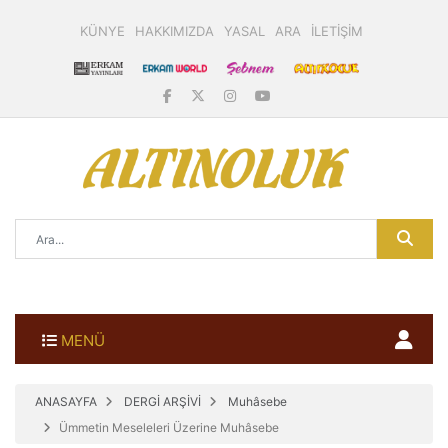
KÜNYE
HAKKIMIZDA
YASAL
ARA
İLETİŞİM
MENÜ
ANASAYFA
DERGİ ARŞİVİ
Muhâsebe
Ümmetin Meseleleri Üzerine Muhâsebe