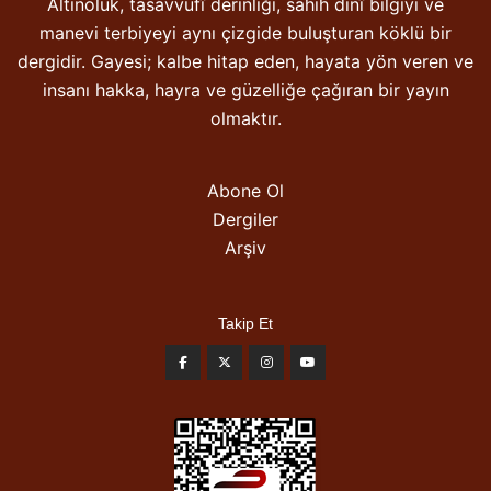
Altınoluk, tasavvufî derinliği, sahih dinî bilgiyi ve
manevi terbiyeyi aynı çizgide buluşturan köklü bir
dergidir. Gayesi; kalbe hitap eden, hayata yön veren ve
insanı hakka, hayra ve güzelliğe çağıran bir yayın
olmaktır.
Abone Ol
Dergiler
Arşiv
Takip Et