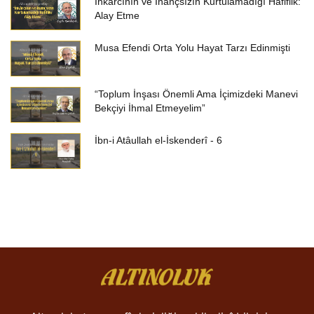
İnkârcının ve İnançsızın Kurtulamadığı Hafiflik:
Alay Etme
Musa Efendi Orta Yolu Hayat Tarzı Edinmişti
“Toplum İnşası Önemli Ama İçimizdeki Manevi
Bekçiyi İhmal Etmeyelim”
İbn-i Atâullah el-İskenderî - 6