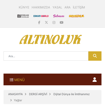
KÜNYE
HAKKIMIZDA
YASAL
ARA
İLETİŞİM
MENÜ
ANASAYFA
DERGİ ARŞİVİ
Dijital Dünya ile İmtihanımız
Yağlar