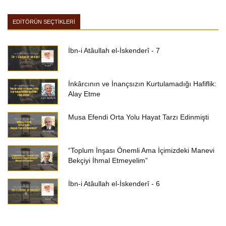
EDİTÖRÜN SEÇTİKLERİ
İbn-i Atâullah el-İskenderî - 7
İnkârcının ve İnançsızın Kurtulamadığı Hafiflik:
Alay Etme
Musa Efendi Orta Yolu Hayat Tarzı Edinmişti
“Toplum İnşası Önemli Ama İçimizdeki Manevi
Bekçiyi İhmal Etmeyelim”
İbn-i Atâullah el-İskenderî - 6