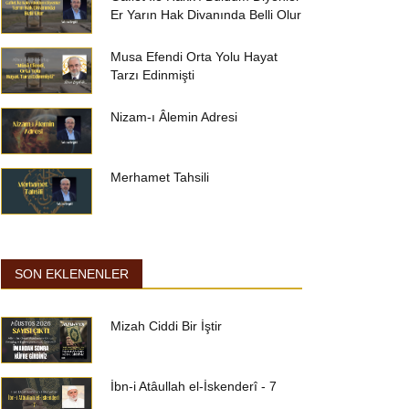
Er Yarın Hak Divanında Belli Olur
Musa Efendi Orta Yolu Hayat
Tarzı Edinmişti
Nizam-ı Âlemin Adresi
Merhamet Tahsili
SON EKLENENLER
Mizah Ciddi Bir İştir
İbn-i Atâullah el-İskenderî - 7