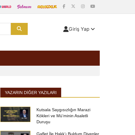
Giriş Yap
YAZARIN DIĞER YAZILARI
Kutsala Saygısızlığın Marazi
Kökleri ve Mü’minin Asaletli
Duruşu
Gaflet İle Hakk’ı Buldum Diyenler