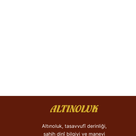
Altınoluk, tasavvufî derinliği,
sahih dinî bilgiyi ve manevi