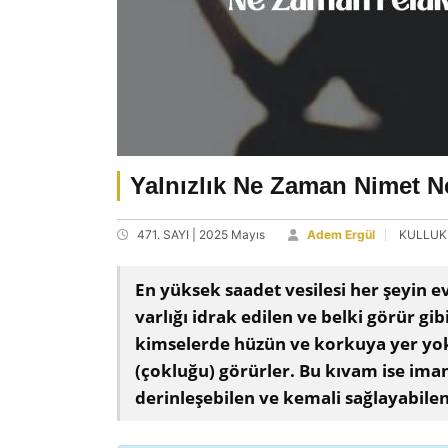
Yalnızlık Ne Zaman Nimet N
471. SAYI | 2025 Mayıs
Adem Ergül
KULLUK
En yüksek saadet vesilesi her şeyin e
varlığı idrak edilen ve belki görür gi
kimselerde hüzün ve korkuya yer yokt
(çokluğu) görürler. Bu kıvam ise ima
derinleşebilen ve kemali sağlayabile