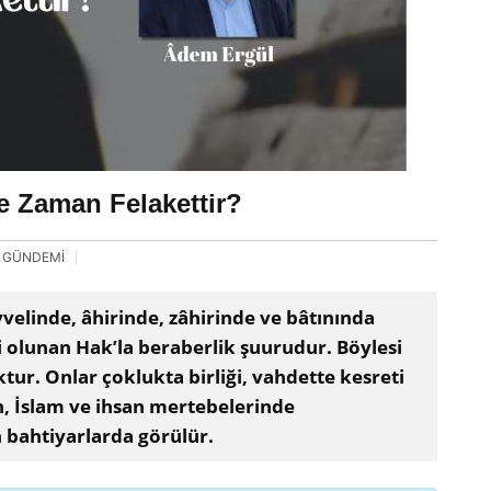
e Zaman Felakettir?
 GÜNDEMİ
vvelinde, âhirinde, zâhirinde ve bâtınında
bi olunan Hak’la beraberlik şuurudur. Böylesi
ur. Onlar çoklukta birliği, vahdette kesreti
n, İslam ve ihsan mertebelerinde
n bahtiyarlarda görülür.