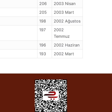
206
2003 Nisan
205
2003 Mart
198
2002 Ağustos
197
2002
Temmuz
196
2002 Haziran
193
2002 Mart