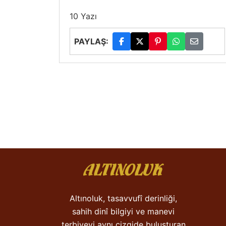
10 Yazı
PAYLAŞ:
Altınoluk, tasavvufî derinliği,
sahih dinî bilgiyi ve manevi
terbiyeyi aynı çizgide buluşturan