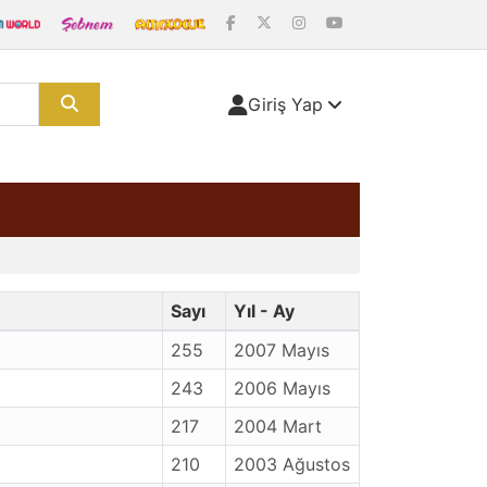
Giriş Yap
Sayı
Yıl - Ay
255
2007 Mayıs
243
2006 Mayıs
217
2004 Mart
210
2003 Ağustos