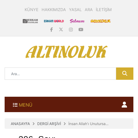
KÜNYE
HAKKIMIZDA
YASAL
ARA
İLETİŞİM
MENÜ
ANASAYFA
DERGİ ARŞİVİ
İnsan Allah'ı Unutursa...