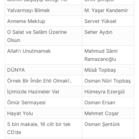
Yalvarmayı Bilmek
M. Yaşar Kandemir
Anneme Mektup
Servet Yüksel
O Salat ve Selâm Üzerine
Seher Aydın
Olsun
Allah'ı Unutmamak
Mahmud Sâmi
Ramazanoğlu
DÜNYA
Mûsâ Topbaş
Örnek Bir Îmân Ehli Olmak!..
Osman Nûri Topbaş
İçimizde Hazineler Var
Hümeyra Ezergül
Ömür Sermayesi
Osman Ersan
Hayat Yolu
Mehmet Coşar
5 bin makale, 16 cilt bir tek
Osman Şentürk
CD’de