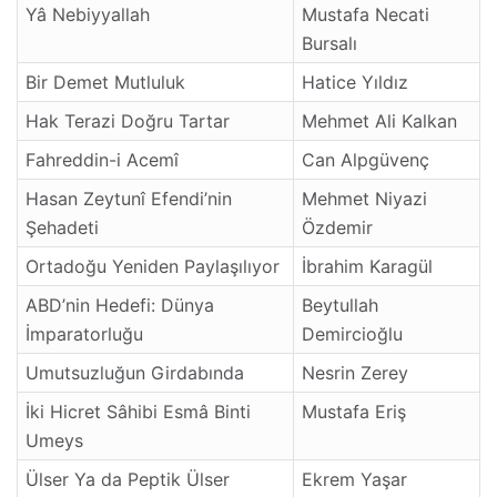
Yâ Nebiyyallah
Mustafa Necati
Bursalı
Bir Demet Mutluluk
Hatice Yıldız
Hak Terazi Doğru Tartar
Mehmet Ali Kalkan
Fahreddin-i Acemî
Can Alpgüvenç
Hasan Zeytunî Efendi’nin
Mehmet Niyazi
Şehadeti
Özdemir
Ortadoğu Yeniden Paylaşılıyor
İbrahim Karagül
ABD’nin Hedefi: Dünya
Beytullah
İmparatorluğu
Demircioğlu
Umutsuzluğun Girdabında
Nesrin Zerey
İki Hicret Sâhibi Esmâ Binti
Mustafa Eriş
Umeys
Ülser Ya da Peptik Ülser
Ekrem Yaşar