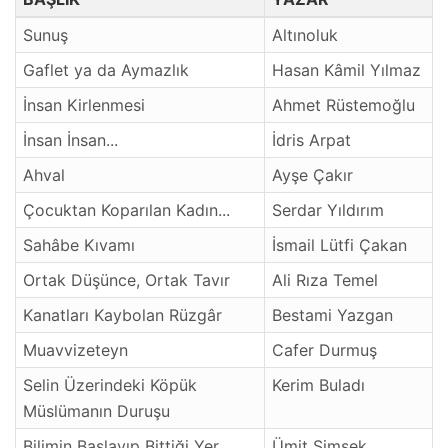
Sunuş
Altınoluk
Gaflet ya da Aymazlık
Hasan Kâmil Yılmaz
İnsan Kirlenmesi
Ahmet Rüstemoğlu
İnsan İnsan...
İdris Arpat
Ahval
Ayşe Çakır
Çocuktan Koparılan Kadın...
Serdar Yıldırım
Sahâbe Kıvamı
İsmail Lütfi Çakan
Ortak Düşünce, Ortak Tavır
Ali Rıza Temel
Kanatları Kaybolan Rüzgâr
Bestami Yazgan
Muavvizeteyn
Cafer Durmuş
Selin Üzerindeki Köpük
Kerim Buladı
Müslümanın Duruşu
Bilimin Başlayıp Bittiği Yer
Ümit Şimşek