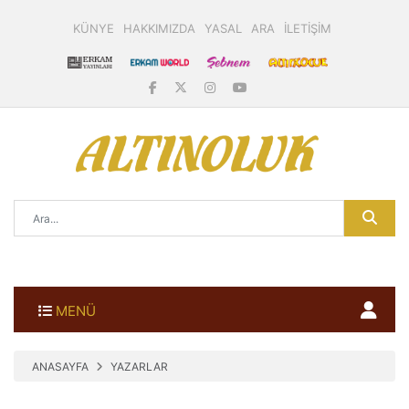
KÜNYE
HAKKIMIZDA
YASAL
ARA
İLETİŞİM
MENÜ
ANASAYFA
YAZARLAR