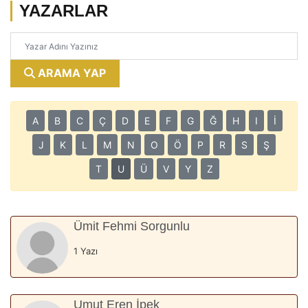
YAZARLAR
ARAMA YAP
A
B
C
Ç
D
E
F
G
Ğ
H
I
İ
J
K
L
M
N
O
Ö
P
R
S
Ş
T
U
Ü
V
Y
Z
Ümit Fehmi Sorgunlu
1 Yazı
Umut Eren İpek