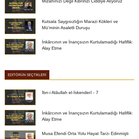
Mizahınızı Değil Kibrinizi Ciddiye Alıyoruz
Kutsala Saygısızlığın Marazi Kökleri ve
Mü’minin Asaletli Duruşu
İnkârcının ve İnançsızın Kurtulamadığı Hafiflik:
Alay Etme
EDİTÖRÜN SEÇTİKLERİ
İbn-i Atâullah el-İskenderî - 7
İnkârcının ve İnançsızın Kurtulamadığı Hafiflik:
Alay Etme
Musa Efendi Orta Yolu Hayat Tarzı Edinmişti