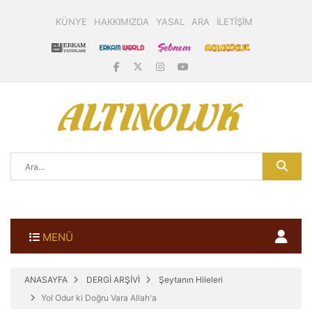
KÜNYE
HAKKIMIZDA
YASAL
ARA
İLETİŞİM
MENÜ
ANASAYFA
DERGİ ARŞİVİ
Şeytanın Hileleri
Yol Odur ki Doğru Vara Allah'a