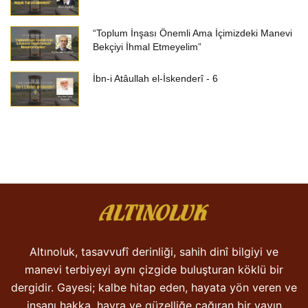
“Toplum İnşası Önemli Ama İçimizdeki Manevi
Bekçiyi İhmal Etmeyelim”
İbn-i Atâullah el-İskenderî - 6
Altınoluk, tasavvufî derinliği, sahih dinî bilgiyi ve
manevi terbiyeyi aynı çizgide buluşturan köklü bir
dergidir. Gayesi; kalbe hitap eden, hayata yön veren ve
insanı hakka, hayra ve güzelliğe çağıran bir yayın