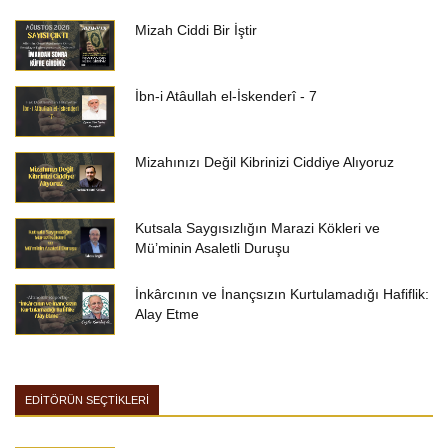
Mizah Ciddi Bir İştir
İbn-i Atâullah el-İskenderî - 7
Mizahınızı Değil Kibrinizi Ciddiye Alıyoruz
Kutsala Saygısızlığın Marazi Kökleri ve
Mü’minin Asaletli Duruşu
İnkârcının ve İnançsızın Kurtulamadığı Hafiflik:
Alay Etme
EDİTÖRÜN SEÇTİKLERİ