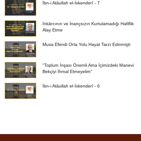
İbn-i Atâullah el-İskenderî - 7
İnkârcının ve İnançsızın Kurtulamadığı Hafiflik:
Alay Etme
Musa Efendi Orta Yolu Hayat Tarzı Edinmişti
“Toplum İnşası Önemli Ama İçimizdeki Manevi
Bekçiyi İhmal Etmeyelim”
İbn-i Atâullah el-İskenderî - 6