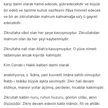
karşı daimi olarak hamd edecek, şükredecekdir ve büyük
bir edeb ve tazimle kulluk vazifesini ifâya himmet edecek
ve bir an zikrullahdan mahrum kalmamağa sa'y ü gayret
edecekdir.
Zikrullaha vâsıl olan her şeye kavuşmuşdur. Zikrullahdan
mahrum olan da her şeyi kaybetmişdir.
Zikrullaha nail olan Allah'a kavuşmuşdur. O yüce nimeti
tadamıyan ancak kışırda kalmışdır.
Kim Cenab-ı Hakkı kalben daimi olarak
anabiliyorsa, o îkâna, yani kuvvetli imâna sahib olmuşdur.
Rabb-ı teâlâyı büyük aşkla sevmişdir. Zikir hali devam
etdikçe, manevi yollar açılmış, perdeler, hicablar kalkmışdır.
Zikrullah kalbin nuru, ruhun huzuru, gönlün cilâsı, aklın
ölçüsüdür. Zikre devam edenin kalbi mâmûr, fiil ve ahlâkı