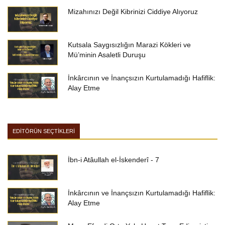
Mizahınızı Değil Kibrinizi Ciddiye Alıyoruz
Kutsala Saygısızlığın Marazi Kökleri ve
Mü’minin Asaletli Duruşu
İnkârcının ve İnançsızın Kurtulamadığı Hafiflik:
Alay Etme
EDİTÖRÜN SEÇTİKLERİ
İbn-i Atâullah el-İskenderî - 7
İnkârcının ve İnançsızın Kurtulamadığı Hafiflik:
Alay Etme