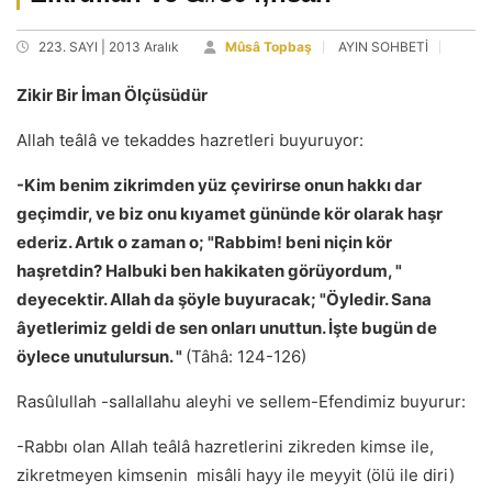
223. SAYI | 2013 Aralık
Mûsâ Topbaş
AYIN SOHBETİ
Zikir Bir İman Ölçüsüdür
Allah teâlâ ve tekaddes hazretleri buyuruyor:
-Kim benim zikrimden yüz çevirirse onun hakkı dar
geçimdir, ve biz onu kıyamet gününde kör olarak haşr
ederiz. Artık o zaman o; "Rabbim! beni niçin kör
haşretdin? Halbuki ben hakikaten görüyordum, "
deyecektir. Allah da şöyle buyuracak; "Öyledir. Sana
âyetlerimiz geldi de sen onları unuttun. İşte bugün de
öylece unutulursun. "
(Tâhâ: 124-126)
Rasûlullah -sallallahu aleyhi ve sellem-Efendimiz buyurur:
-Rabbı olan Allah teâlâ hazretlerini zikreden kimse ile,
zikretmeyen kimsenin misâli hayy ile meyyit (ölü ile diri)