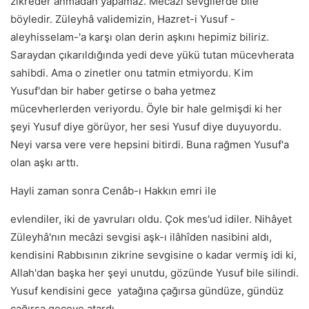
zikreder anmadan yapamaz. Mecâzi sevgilerde bile
böyledir. Züleyhâ validemizin, Hazret-i Yusuf -
aleyhisselam-'a karşı olan derin aşkını hepimiz biliriz.
Saraydan çıkarıldığında yedi deve yükü tutan mücevherata
sahibdi. Ama o zinetler onu tatmin etmiyordu. Kim
Yusuf'dan bir haber getirse o baha yetmez
mücevherlerden veriyordu. Öyle bir hale gelmişdi ki her
şeyi Yusuf diye görüyor, her sesi Yusuf diye duyuyordu.
Neyi varsa vere vere hepsini bitirdi. Buna rağmen Yusuf'a
olan aşkı arttı.
Hayli zaman sonra Cenâb-ı Hakkın emri ile
evlendiler, iki de yavruları oldu. Çok mes'ud idiler. Nihâyet
Züleyhâ'nın mecâzi sevgisi aşk-ı ilâhîden nasibini aldı,
kendisini Rabbısının zikrine sevgisine o kadar vermiş idi ki,
Allah'dan başka her şeyi unutdu, gözünde Yusuf bile silindi.
Yusuf kendisini gece yatağına çağırsa gündüze, gündüz
çağırsa geceye atardı.