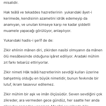
misalidir.
Hak teâlâ ve tekaddes hazretlerinin yukarıdaki âyet-i
kerimede, kendisinin azametini idrâk edemeyip da
anamıyan, ve unutan kimseye karşı ne kadar şiddetli
muamele yapacağı görülüyor, anlaşılıyor.
Yukarıdaki hadis-i şerîf de de:
Zikir ehlinin mânen diri, zikirden nasibi olmıyanın da mânen
ölü mesâbesinde olduğuna işâret ediliyor. Aradaki mühim
zıt farkı tebarüz ettiriyorlar.
Zikir nimeti Hâk teâlâ hazretlerinin sevdiği kulları üzerine
bahşetmiş olduğu en büyük nimetidir, bunun fevkınde bir
lutuf, ikram tasavvur edilemez.
Zikir mühim bir aşk ve imân ölçüsüdür. Seven sevdiğini çok
zikreder, ara vermeden gece gündüz, her saatte her anda