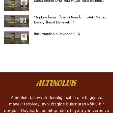
Musa Efendi Orta Yolu Hayat Tarzı Edinmişti
“Toplum İnşası Önemli Ama İçimizdeki Manevi
Bekçiyi İhmal Etmeyelim”
İbn-i Atâullah el-İskenderî - 6
Altınoluk, tasavvufî derinliği, sahih dinî bilgiyi ve
manevi terbiyeyi aynı çizgide buluşturan köklü bir
dergidir. Gayesi; kalbe hitap eden, hayata yön veren ve