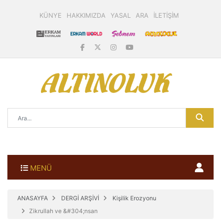
KÜNYE
HAKKIMIZDA
YASAL
ARA
İLETİŞİM
MENÜ
ANASAYFA
DERGİ ARŞİVİ
Kişilik Erozyonu
Zikrullah ve &#304;nsan