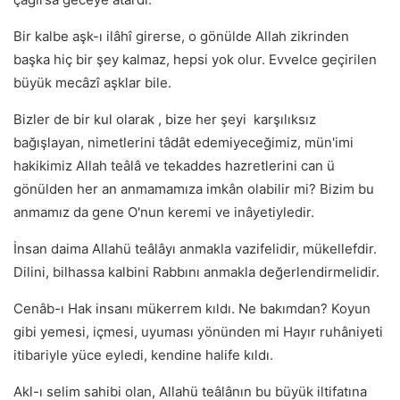
Bir kalbe aşk-ı ilâhî girerse, o gönülde Allah zikrinden
başka hiç bir şey kalmaz, hepsi yok olur. Evvelce geçirilen
büyük mecâzî aşklar bile.
Bizler de bir kul olarak , bize her şeyi karşılıksız
bağışlayan, nimetlerini tâdât edemiyeceğimiz, mün'imi
hakikimiz Allah teâlâ ve tekaddes hazretlerini can ü
gönülden her an anmamamıza imkân olabilir mi? Bizim bu
anmamız da gene O'nun keremi ve inâyetiyledir.
İnsan daima Allahü teâlâyı anmakla vazifelidir, mükellefdir.
Dilini, bilhassa kalbini Rabbını anmakla değerlendirmelidir.
Cenâb-ı Hak insanı mükerrem kıldı. Ne bakımdan? Koyun
gibi yemesi, içmesi, uyuması yönünden mi Hayır ruhâniyeti
itibariyle yüce eyledi, kendine halife kıldı.
Akl-ı selim sahibi olan, Allahü teâlânın bu büyük iltifatına