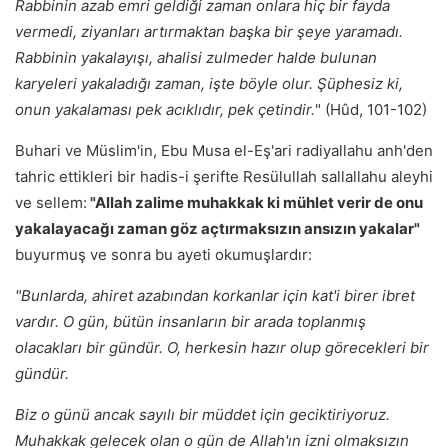
Rabbinin azab emri geldiği zaman onlara hiç bir fayda
vermedi, ziyanları artırmaktan başka bir şeye yaramadı.
Rabbinin yakalayışı, ahalisi zulmeder halde bulunan
karyeleri yakaladığı zaman, işte böyle olur. Şüphesiz ki,
onun yakalaması pek acıklıdır, pek çetindir.
" (Hûd, 101-102)
Buhari ve Müslim'in, Ebu Musa el-Eş'ari radiyallahu anh'den
tahric ettikleri bir hadis-i şerifte Resülullah sallallahu aleyhi
ve sellem:
"Allah zalime muhakkak ki mühlet verir de onu
yakalayacağı zaman göz açtırmaksızın ansızın yakalar"
buyurmuş ve sonra bu ayeti okumuşlardır:
"Bunlarda, ahiret azabından korkanlar
için
kat'i birer ibret
vardır. O gün, bütün insanların bir arada toplanmış
olacakları bir gündür. O, herkesin hazır olup görecekleri bir
gündür.
Biz o günü ancak sayılı bir müddet için geciktiriyoruz.
Muhakkak gelecek olan o gün de Allah'ın izni olmaksızın