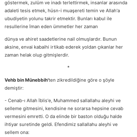
göstermek, zulüm ve inadı terlettirmek, insanlar arasında
adaleti tesis etmek, hüsn-i muaşereti temin ve Allah'a
ubudiyetin yolunu takrir etmektir. Bunları kabul ile
resullerine îman eden ümmetler her zaman
dünya ve ahiret saadetlerine nail olmuşlardır. Bunun
aksine, envai kabaihi irtikab ederek yoldan çıkanlar her
zaman helak olup gitmişlerdir.
*
Vehb bin Münebbih'
ten zikredildiğine göre o şöyle
demiştir:
- Cenab-ı Allah îblis'e, Muhammed sallallahu aleyhi ve
selleme gitmesini, kendisine ne sorarsa hepsine cevab
vermesini emretti. O da elinde bir baston olduğu halde
ihtiyar suretinde geldi. Efendimiz sallallahu aleyhi ve
sellem ona: