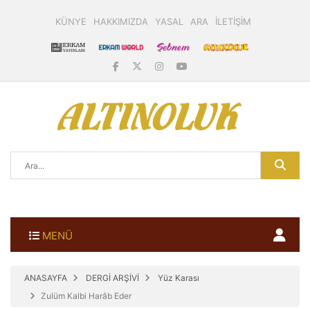
KÜNYE
HAKKIMIZDA
YASAL
ARA
İLETİŞİM
MENÜ
ANASAYFA
DERGİ ARŞİVİ
Yüz Karası
Zulüm Kalbi Harâb Eder