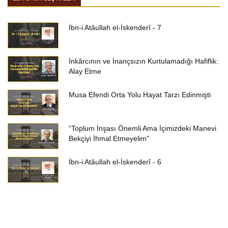
İbn-i Atâullah el-İskenderî - 7
İnkârcının ve İnançsızın Kurtulamadığı Hafiflik:
Alay Etme
Musa Efendi Orta Yolu Hayat Tarzı Edinmişti
“Toplum İnşası Önemli Ama İçimizdeki Manevi
Bekçiyi İhmal Etmeyelim”
İbn-i Atâullah el-İskenderî - 6