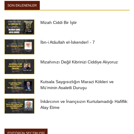
SON EKLENENLER
Mizah Ciddi Bir İştir
İbn-i Atâullah el-İskenderî - 7
Mizahınızı Değil Kibrinizi Ciddiye Alıyoruz
Kutsala Saygısızlığın Marazi Kökleri ve
Mü’minin Asaletli Duruşu
İnkârcının ve İnançsızın Kurtulamadığı Hafiflik:
Alay Etme
EDİTÖRÜN SEÇTİKLERİ