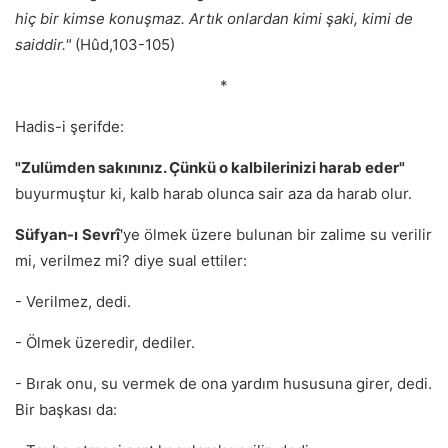
hiç bir kimse konuşmaz. Artık onlardan kimi şaki, kimi de
saiddir."
(Hûd,103-105)
*
Hadis-i şerifde:
"Zulümden sakınınız. Çünkü o kalbilerinizi harab eder"
buyurmuştur ki, kalb harab olunca sair aza da harab olur.
Süfyan-ı
Sevrî
'ye ölmek üzere bulunan bir zalime su verilir
mi, verilmez mi? diye sual ettiler:
- Verilmez, dedi.
- Ölmek üzeredir, dediler.
- Bırak onu, su vermek de ona yardım hususuna girer, dedi.
Bir başkası da: