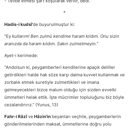
- Tevbe etmesi şart koşularak verilir, dedi.
*
Hadis-i kudsî'
de buyurulmuştur ki:
"Ey
kullarım! Ben zulmü kendime haram kıldım. Onu sizin
aranızda da haram kıldım. Sakın zulmetmeyin."
Ayet-i kerimede:
"Andolsun ki, peygamberleri kendilerine apaçık deliller
getirdikleri halde hak söze karşı daima kuvvet kullanmak ve
zorbalık etmek suretiyle zulmettikleri ve imana
gelmeyecekleri bizce malum olduğu için sizden evvelki
ümmetleri helak ettik. İşte mücrimler topluluğunu biz böyle
cezalandırırız." (Yunus, 13)
Fahr-i Râzî
ve
Hâzin'in
beyanları veçhile, peygamberlerin
gönderilmelerinden maksat, ümmetlerine doğru yolu