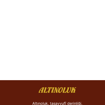
Altınoluk, tasavvufî derinliği,