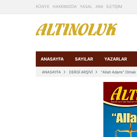
KÜNYE
HAKKIMIZDA
YASAL
ARA
İLETİŞİM
ANASAYFA
SAYILAR
YAZARLAR
ANASAYFA
DERGİ ARŞİVİ
"Allah Adamı" Olmak