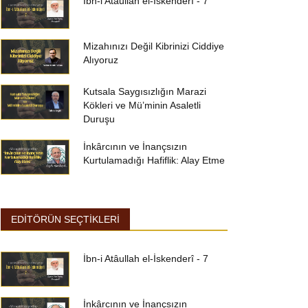
İbn-i Atâullah el-İskenderî - 7
Mizahınızı Değil Kibrinizi Ciddiye
Alıyoruz
Kutsala Saygısızlığın Marazi
Kökleri ve Mü’minin Asaletli
Duruşu
İnkârcının ve İnançsızın
Kurtulamadığı Hafiflik: Alay Etme
EDİTÖRÜN SEÇTİKLERİ
İbn-i Atâullah el-İskenderî - 7
İnkârcının ve İnançsızın