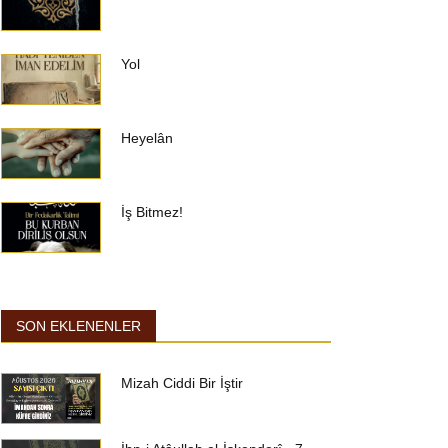
Yol
Heyelân
İş Bitmez!
SON EKLENENLER
Mizah Ciddi Bir İştir