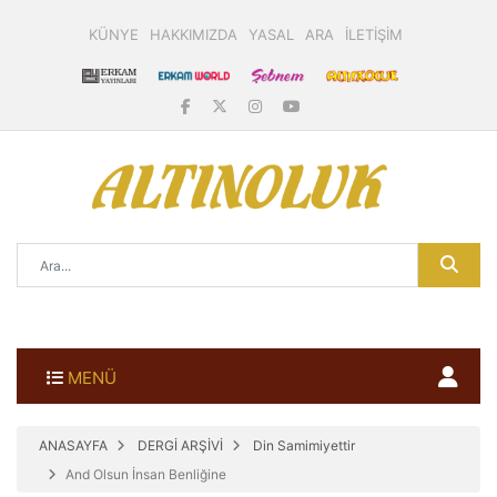
KÜNYE
HAKKIMIZDA
YASAL
ARA
İLETİŞİM
MENÜ
ANASAYFA
DERGİ ARŞİVİ
Din Samimiyettir
And Olsun İnsan Benliğine