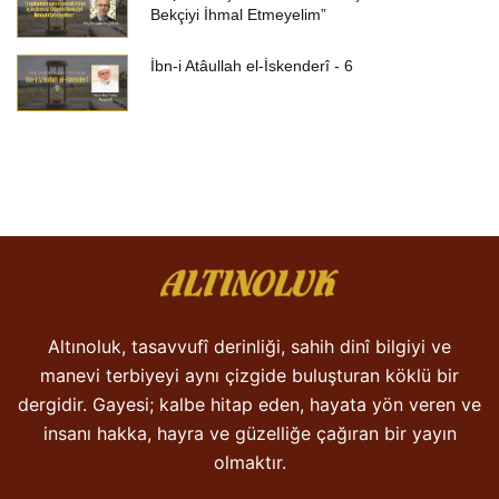
Bekçiyi İhmal Etmeyelim”
İbn-i Atâullah el-İskenderî - 6
Altınoluk, tasavvufî derinliği, sahih dinî bilgiyi ve
manevi terbiyeyi aynı çizgide buluşturan köklü bir
dergidir. Gayesi; kalbe hitap eden, hayata yön veren ve
insanı hakka, hayra ve güzelliğe çağıran bir yayın
olmaktır.