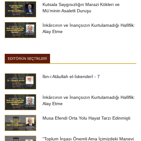
Kutsala Saygısızlığın Marazi Kökleri ve
Mü’minin Asaletli Duruşu
İnkârcının ve İnançsızın Kurtulamadığı Hafiflik:
Alay Etme
EDİTÖRÜN SEÇTİKLERİ
İbn-i Atâullah el-İskenderî - 7
İnkârcının ve İnançsızın Kurtulamadığı Hafiflik:
Alay Etme
Musa Efendi Orta Yolu Hayat Tarzı Edinmişti
“Toplum İnşası Önemli Ama İçimizdeki Manevi