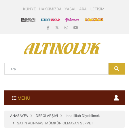
KÜNYE
HAKKIMIZDA
YASAL
ARA
İLETİŞİM
MENÜ
ANASAYFA
DERGİ ARŞİVİ
İnna lillah Diyebilmek
SATIN ALINMASI MÜMKÜN OLMAYAN SERVET