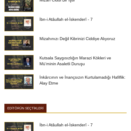
Mizah Ciddi Bir İştir
İbn-i Atâullah el-İskenderî - 7
Mizahınızı Değil Kibrinizi Ciddiye Alıyoruz
Kutsala Saygısızlığın Marazi Kökleri ve
Mü’minin Asaletli Duruşu
İnkârcının ve İnançsızın Kurtulamadığı Hafiflik:
Alay Etme
EDİTÖRÜN SEÇTİKLERİ
İbn-i Atâullah el-İskenderî - 7