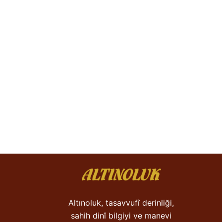
Altınoluk, tasavvufî derinliği,
sahih dinî bilgiyi ve manevi