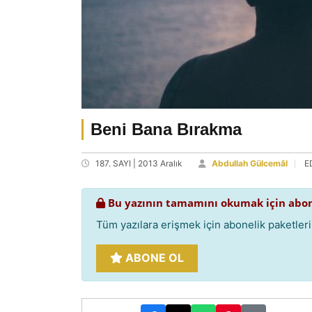
Beni Bana Bırakma
187. SAYI | 2013 Aralık
Abdullah Gülcemâl
E
Bu yazının tamamını okumak için abon
Tüm yazılara erişmek için abonelik paketlerim
ABONE OL