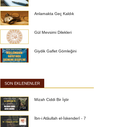
Anlamakta Geç Kaldık
Gül Mevsimi Dilekleri
Giydik Gaflet Gömleğini
SON EKLENENLER
Mizah Ciddi Bir İştir
İbn-i Atâullah el-İskenderî - 7