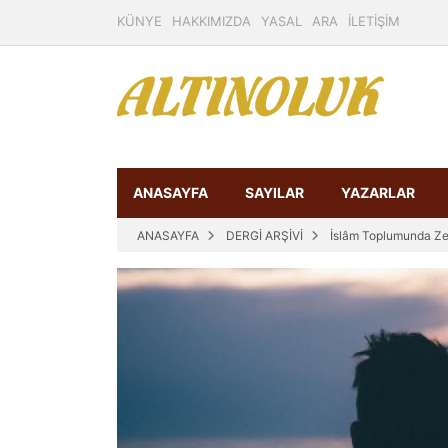
KÜNYE
HAKKIMIZDA
YASAL
ARA
İLETİŞİM
ANASAYFA
SAYILAR
YAZARLAR
ANASAYFA
DERGİ ARŞİVİ
İslâm Toplumunda Zengi