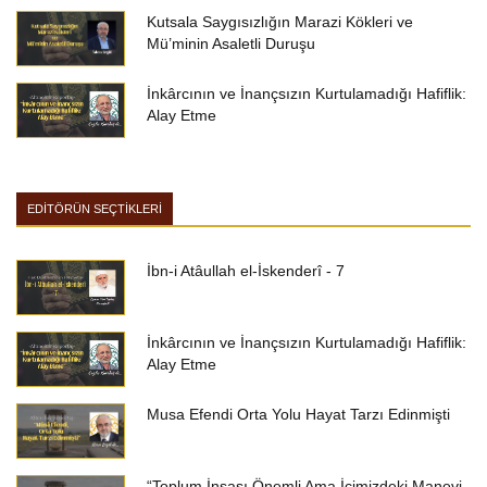
Kutsala Saygısızlığın Marazi Kökleri ve
Mü’minin Asaletli Duruşu
İnkârcının ve İnançsızın Kurtulamadığı Hafiflik:
Alay Etme
EDİTÖRÜN SEÇTİKLERİ
İbn-i Atâullah el-İskenderî - 7
İnkârcının ve İnançsızın Kurtulamadığı Hafiflik:
Alay Etme
Musa Efendi Orta Yolu Hayat Tarzı Edinmişti
“Toplum İnşası Önemli Ama İçimizdeki Manevi