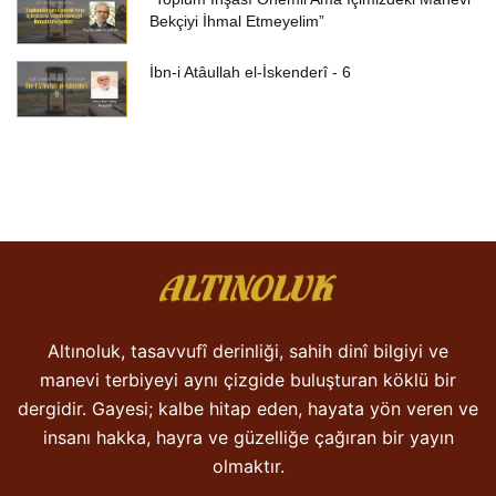
Bekçiyi İhmal Etmeyelim”
İbn-i Atâullah el-İskenderî - 6
Altınoluk, tasavvufî derinliği, sahih dinî bilgiyi ve
manevi terbiyeyi aynı çizgide buluşturan köklü bir
dergidir. Gayesi; kalbe hitap eden, hayata yön veren ve
insanı hakka, hayra ve güzelliğe çağıran bir yayın
olmaktır.