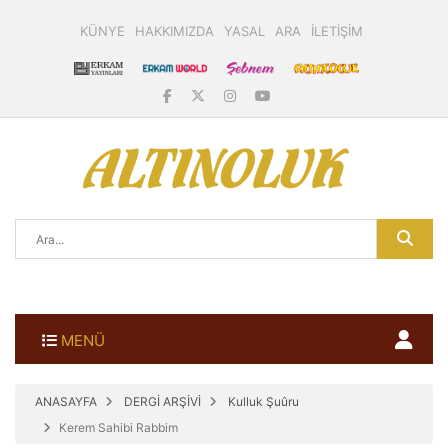
KÜNYE
HAKKIMIZDA
YASAL
ARA
İLETİŞİM
MENÜ
ANASAYFA
DERGİ ARŞİVİ
Kulluk Şuûru
Kerem Sahibi Rabbim