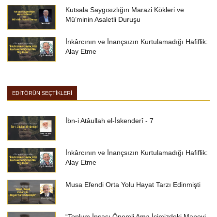
Kutsala Saygısızlığın Marazi Kökleri ve
Mü’minin Asaletli Duruşu
İnkârcının ve İnançsızın Kurtulamadığı Hafiflik:
Alay Etme
EDİTÖRÜN SEÇTİKLERİ
İbn-i Atâullah el-İskenderî - 7
İnkârcının ve İnançsızın Kurtulamadığı Hafiflik:
Alay Etme
Musa Efendi Orta Yolu Hayat Tarzı Edinmişti
“Toplum İnşası Önemli Ama İçimizdeki Manevi