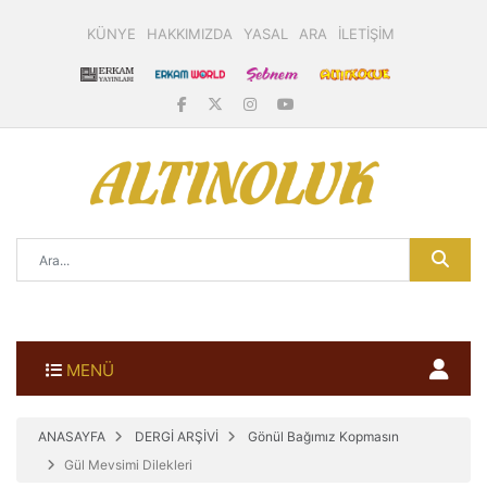
KÜNYE
HAKKIMIZDA
YASAL
ARA
İLETİŞİM
MENÜ
ANASAYFA
DERGİ ARŞİVİ
Gönül Bağımız Kopmasın
Gül Mevsimi Dilekleri