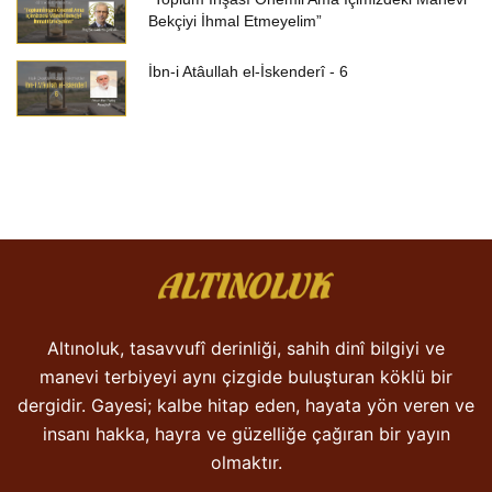
Bekçiyi İhmal Etmeyelim”
İbn-i Atâullah el-İskenderî - 6
Altınoluk, tasavvufî derinliği, sahih dinî bilgiyi ve
manevi terbiyeyi aynı çizgide buluşturan köklü bir
dergidir. Gayesi; kalbe hitap eden, hayata yön veren ve
insanı hakka, hayra ve güzelliğe çağıran bir yayın
olmaktır.