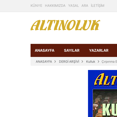
KÜNYE
HAKKIMIZDA
YASAL
ARA
İLETİŞİM
ANASAYFA
SAYILAR
YAZARLAR
ANASAYFA
DERGİ ARŞİVİ
Kulluk
Çırpınma E