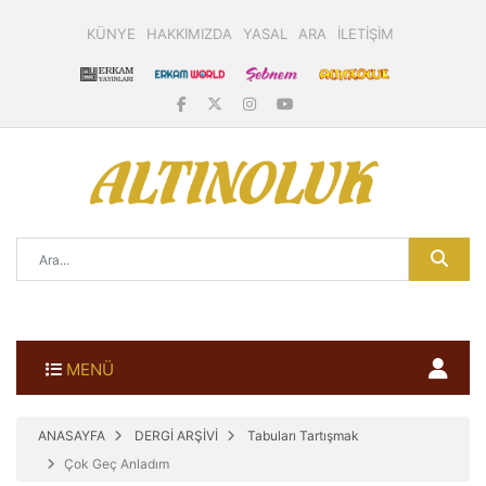
KÜNYE
HAKKIMIZDA
YASAL
ARA
İLETİŞİM
MENÜ
ANASAYFA
DERGİ ARŞİVİ
Tabuları Tartışmak
Çok Geç Anladım