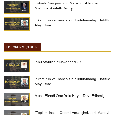
Kutsala Saygısızlığın Marazi Kökleri ve
Mü’minin Asaletli Duruşu
İnkârcının ve İnançsızın Kurtulamadığı Hafiflik:
Alay Etme
EDİTÖRÜN SEÇTİKLERİ
İbn-i Atâullah el-İskenderî - 7
İnkârcının ve İnançsızın Kurtulamadığı Hafiflik:
Alay Etme
Musa Efendi Orta Yolu Hayat Tarzı Edinmişti
“Toplum İnşası Önemli Ama İçimizdeki Manevi