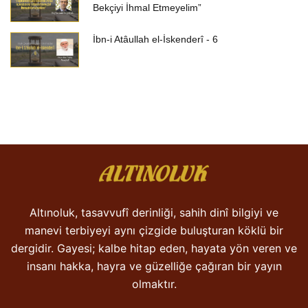
Bekçiyi İhmal Etmeyelim”
İbn-i Atâullah el-İskenderî - 6
Altınoluk, tasavvufî derinliği, sahih dinî bilgiyi ve
manevi terbiyeyi aynı çizgide buluşturan köklü bir
dergidir. Gayesi; kalbe hitap eden, hayata yön veren ve
insanı hakka, hayra ve güzelliğe çağıran bir yayın
olmaktır.