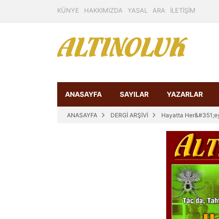
KÜNYE
HAKKIMIZDA
YASAL
ARA
İLETİŞİM
ANASAYFA
SAYILAR
YAZARLAR
ANASAYFA
DERGİ ARŞİVİ
Hayatta Her&#351;e