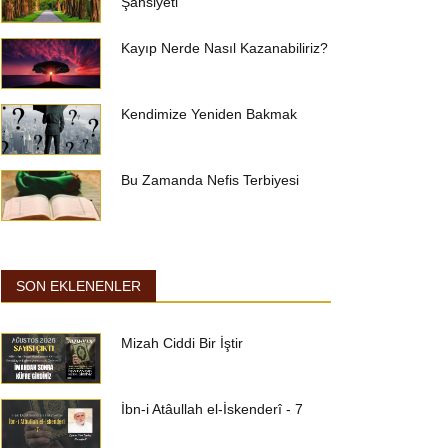
Şahsiyeti
Kayıp Nerde Nasıl Kazanabiliriz?
Kendimize Yeniden Bakmak
Bu Zamanda Nefis Terbiyesi
SON EKLENENLER
Mizah Ciddi Bir İştir
İbn-i Atâullah el-İskenderî - 7