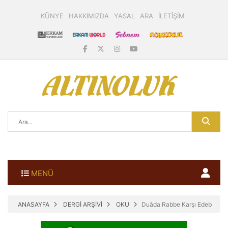
KÜNYE
HAKKIMIZDA
YASAL
ARA
İLETİŞİM
MENÜ
ANASAYFA
DERGİ ARŞİVİ
OKU
Duâda Rabbe Karşı Edeb