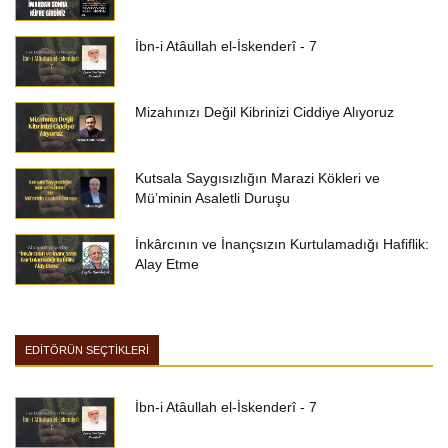
İbn-i Atâullah el-İskenderî - 7
Mizahınızı Değil Kibrinizi Ciddiye Alıyoruz
Kutsala Saygısızlığın Marazi Kökleri ve
Mü’minin Asaletli Duruşu
İnkârcının ve İnançsızın Kurtulamadığı Hafiflik:
Alay Etme
EDİTÖRÜN SEÇTİKLERİ
İbn-i Atâullah el-İskenderî - 7