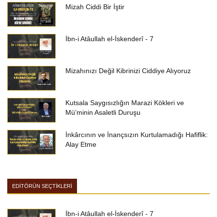
Mizah Ciddi Bir İştir
İbn-i Atâullah el-İskenderî - 7
Mizahınızı Değil Kibrinizi Ciddiye Alıyoruz
Kutsala Saygısızlığın Marazi Kökleri ve
Mü’minin Asaletli Duruşu
İnkârcının ve İnançsızın Kurtulamadığı Hafiflik:
Alay Etme
EDİTÖRÜN SEÇTİKLERİ
İbn-i Atâullah el-İskenderî - 7