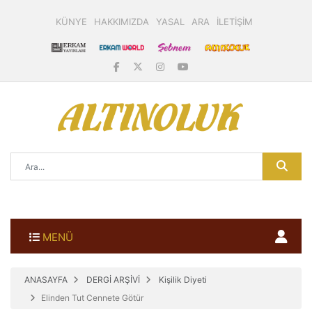
KÜNYE
HAKKIMIZDA
YASAL
ARA
İLETİŞİM
MENÜ
ANASAYFA
DERGİ ARŞİVİ
Kişilik Diyeti
Elinden Tut Cennete Götür