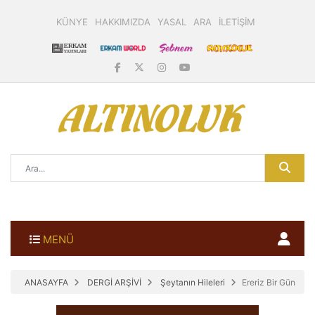
KÜNYE
HAKKIMIZDA
YASAL
ARA
İLETİŞİM
MENÜ
ANASAYFA
DERGİ ARŞİVİ
Şeytanın Hileleri
Ereriz Bir Gün