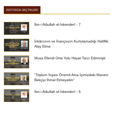
EDİTÖRÜN SEÇTİKLERİ
İbn-i Atâullah el-İskenderî - 7
İnkârcının ve İnançsızın Kurtulamadığı Hafiflik:
Alay Etme
Musa Efendi Orta Yolu Hayat Tarzı Edinmişti
“Toplum İnşası Önemli Ama İçimizdeki Manevi
Bekçiyi İhmal Etmeyelim”
İbn-i Atâullah el-İskenderî - 6