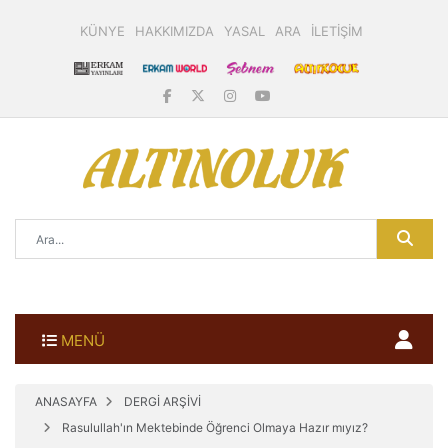
KÜNYE
HAKKIMIZDA
YASAL
ARA
İLETİŞİM
MENÜ
ANASAYFA
DERGİ ARŞİVİ
Rasulullah'ın Mektebinde Öğrenci Olmaya Hazır mıyız?