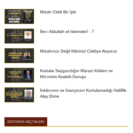
Mizah Ciddi Bir İştir
İbn-i Atâullah el-İskenderî - 7
Mizahınızı Değil Kibrinizi Ciddiye Alıyoruz
Kutsala Saygısızlığın Marazi Kökleri ve
Mü’minin Asaletli Duruşu
İnkârcının ve İnançsızın Kurtulamadığı Hafiflik:
Alay Etme
EDİTÖRÜN SEÇTİKLERİ