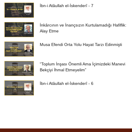
İbn-i Atâullah el-İskenderî - 7
İnkârcının ve İnançsızın Kurtulamadığı Hafiflik:
Alay Etme
Musa Efendi Orta Yolu Hayat Tarzı Edinmişti
“Toplum İnşası Önemli Ama İçimizdeki Manevi
Bekçiyi İhmal Etmeyelim”
İbn-i Atâullah el-İskenderî - 6