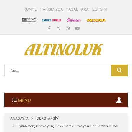
KÜNYE
HAKKIMIZDA
YASAL
ARA
İLETİŞİM
MENÜ
ANASAYFA
DERGİ ARŞİVİ
İşitmeyen, Görmeyen, Hakkı İdrak Etmeyen Gafillerden Olma!