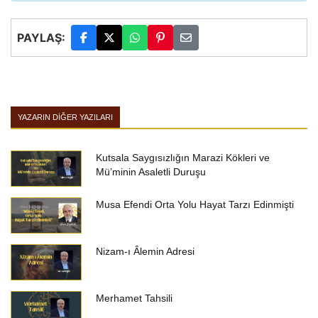
PAYLAŞ:
YAZARIN DIĞER YAZILARI
Kutsala Saygısızlığın Marazi Kökleri ve
Mü’minin Asaletli Duruşu
Musa Efendi Orta Yolu Hayat Tarzı Edinmişti
Nizam-ı Âlemin Adresi
Merhamet Tahsili