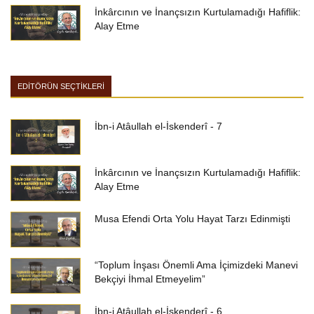
İnkârcının ve İnançsızın Kurtulamadığı Hafiflik:
Alay Etme
EDİTÖRÜN SEÇTİKLERİ
İbn-i Atâullah el-İskenderî - 7
İnkârcının ve İnançsızın Kurtulamadığı Hafiflik:
Alay Etme
Musa Efendi Orta Yolu Hayat Tarzı Edinmişti
“Toplum İnşası Önemli Ama İçimizdeki Manevi
Bekçiyi İhmal Etmeyelim”
İbn-i Atâullah el-İskenderî - 6