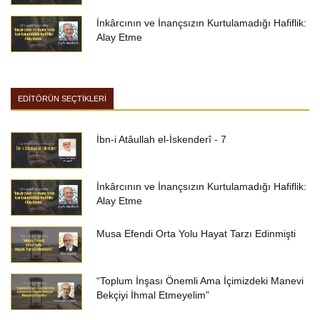
İnkârcının ve İnançsızın Kurtulamadığı Hafiflik:
Alay Etme
EDİTÖRÜN SEÇTİKLERİ
İbn-i Atâullah el-İskenderî - 7
İnkârcının ve İnançsızın Kurtulamadığı Hafiflik:
Alay Etme
Musa Efendi Orta Yolu Hayat Tarzı Edinmişti
“Toplum İnşası Önemli Ama İçimizdeki Manevi
Bekçiyi İhmal Etmeyelim”