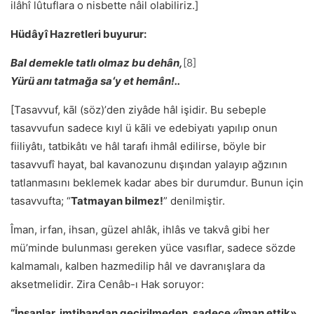
ilâhî lûtuflara o nisbette nâil olabiliriz.]
Hüdâyî Hazretleri buyurur:
Bal demekle tatlı olmaz bu dehân,
[8]
Yürü anı tatmağa saʻy et hemân!..
[Tasavvuf, kāl (söz)ʼden ziyâde hâl işidir. Bu sebeple
tasavvufun sadece kıyl ü kāli ve edebiyatı yapılıp onun
fiiliyâtı, tatbikâtı ve hâl tarafı ihmâl edilirse, böyle bir
tasavvufî hayat, bal kavanozunu dışından yalayıp ağzının
tatlanmasını beklemek kadar abes bir durumdur. Bunun için
tasavvufta; “
Tatmayan bilmez!
” denilmiştir.
Îman, irfan, ihsan, güzel ahlâk, ihlâs ve takvâ gibi her
müʼminde bulunması gereken yüce vasıflar, sadece sözde
kalmamalı, kalben hazmedilip hâl ve davranışlara da
aksetmelidir. Zira Cenâb-ı Hak soruyor:
“İnsanlar, imtihandan geçirilmeden, sadece «îman ettik»