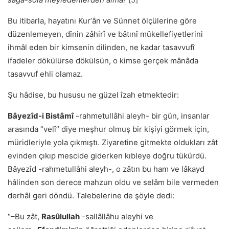
Bu itibarla, hayatını Kurʼân ve Sünnet ölçülerine göre
düzenlemeyen, dînin zâhirî ve bâtınî mükellefiyetlerini
ihmâl eden bir kimsenin dilinden, ne kadar tasavvufî
ifadeler dökülürse dökülsün, o kimse gerçek mânâda
tasavvuf ehli olamaz.
Şu hâdise, bu hususu ne güzel îzah etmektedir:
Bâyezîd-i Bistâmî
-rahmetullâhi aleyh- bir gün, insanlar
arasında “velî” diye meşhur olmuş bir kişiyi görmek için,
müridleriyle yola çıkmıştı. Ziyaretine gitmekte oldukları zât
evinden çıkıp mescide giderken kıbleye doğru tükürdü.
Bâyezîd -rahmetullâhi aleyh-, o zâtın bu ham ve lâkayd
hâlinden son derece mahzun oldu ve selâm bile vermeden
derhâl geri döndü. Talebelerine de şöyle dedi:
“–Bu zât,
Rasûlullah
-sallâllâhu aleyhi ve