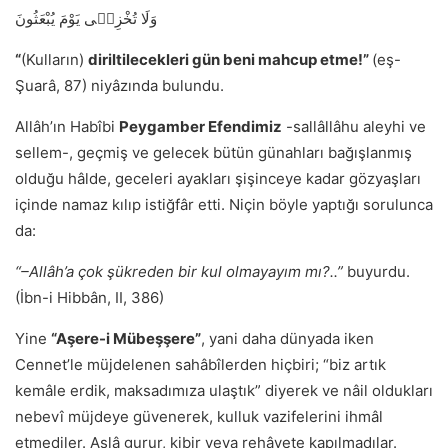
وَلَا تُخْزِن۪ى يَوْمَ يُبْعَثُونَ
“
(Kulların)
diriltilecekleri gün beni mahcup etme!”
(eş-
Şuarâ, 87) niyâzında bulundu.
Allâhʼın Habîbi
Peygamber Efendimiz
-sallâllâhu aleyhi ve
sellem-, geçmiş ve gelecek bütün günahları bağışlanmış
olduğu hâlde, geceleri ayakları şişinceye kadar gözyaşları
içinde namaz kılıp istiğfâr etti. Niçin böyle yaptığı sorulunca
da:
“–Allâh’a çok şükreden bir kul olmayayım mı?..”
buyurdu.
(İbn-i Hibbân, II, 386)
Yine
“Aşere-i Mübeşşere”
, yani daha dünyada iken
Cennet’le müjdelenen sahâbîlerden hiçbiri; “biz artık
kemâle erdik, maksadımıza ulaştık” diyerek ve nâil oldukları
nebevî müjdeye güvenerek, kulluk vazifelerini ihmâl
etmediler. Aslâ gurur, kibir veya rehâvete kapılmadılar.