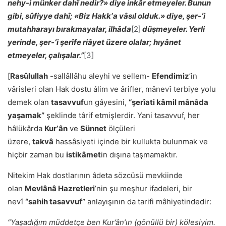
nehy-i münker dahî nedir?» diye inkâr etmeyeler. Bunun
gibi, sûfiyye dahî; «Biz Hakkʼa vâsıl olduk.» diye, şer-ʻi
mutahharayı bırakmayalar, ilhâda
[2]
düşmeyeler. Yerli
yerinde, şer-ʻi şerîfe riâyet üzere olalar; hıyânet
etmeyeler, çalışalar.”
[3]
[
Rasûlullah
-sallâllâhu aleyhi ve sellem-
Efendimiz
ʼin
vârisleri olan Hak dostu âlim ve ârifler, mânevî terbiye yolu
demek olan
tasavvuf
un gâyesini,
“şerîati kâmil mânâda
yaşamak”
şeklinde târif etmişlerdir. Yani tasavvuf, her
hâlükârda
Kurʼân
ve
Sünnet
ölçüleri
üzere,
takvâ
hassâsiyeti içinde bir kullukta bulunmak ve
hiçbir zaman bu
istikâmet
in dışına taşmamaktır.
Nitekim Hak dostlarının âdeta sözcüsü mevkiinde
olan
Mevlânâ Hazretleri
ʼnin şu meşhur ifadeleri, bir
nevî
“sahih tasavvuf”
anlayışının da tarifi mâhiyetindedir:
“Yaşadığım müddetçe ben Kur’ân’ın (gönüllü bir) kölesiyim.