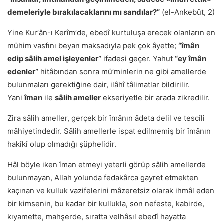
demeleriyle bırakılacaklarını mı sandılar?”
(el-Ankebût, 2)
Yine Kurʼân-ı Kerîmʼde, ebedî kurtuluşa erecek olanların en
mühim vasfını beyan maksadıyla pek çok âyette;
“îmân
edip sâlih amel işleyenler”
ifadesi geçer. Yahut
“ey îmân
edenler”
hitâbından sonra müʼminlerin ne gibi amellerde
bulunmaları gerektiğine dair, ilâhî tâlimatlar bildirilir.
Yani
îman
ile
sâlih ameller
ekseriyetle bir arada zikredilir.
Zira sâlih ameller, gerçek bir îmânın âdeta delil ve tescîli
mâhiyetindedir. Sâlih amellerle ispat edilmemiş bir îmânın
hakîkî olup olmadığı şüphelidir.
Hâl böyle iken îman etmeyi yeterli görüp sâlih amellerde
bulunmayan, Allah yolunda fedakârca gayret etmekten
kaçınan ve kulluk vazifelerini mâzeretsiz olarak ihmâl eden
bir kimsenin, bu kadar bir kullukla, son nefeste, kabirde,
kıyamette, mahşerde, sıratta velhâsıl ebedî hayatta