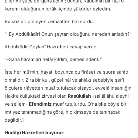
Ellerimi yüce dergâha açtım; bunun, Rabbimin bir fazl u
keremi olduğunun idrâki içinde şükürler eyledim.
Bu sözleri dinleyen cemaatten biri sordu:
“–Ey Abdülkâdir! Onun şeytan olduğunu nereden anladın?”
Abdülkâdir Geylânî Hazretleri cevap verdi:
“–Sana haramları helâl kıldım, demesinden!..”
İşte her mü’min, hayatı boyunca bu firâset ve şuura sahip
olmalıdır. Zira bir kul, güzel hâl ve ahlâkı sebebiyle şerʼî
ölçülere riâyetten muaf tutulacak olsaydı, evvelâ insanlığın
Hakk’a kulluktaki zirvesi olan
Rasûlullah
-sallâllâhu aleyhi
ve sellem-
Efendimiz
muaf tutulurdu. O’na bile böyle bir
imtiyaz tanınmadığına göre, hiç kimseye de tanınacak
değildir.]
Hüdâyî Hazretleri buyurur: