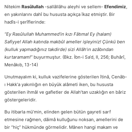
Nitekim
Rasûlullah
-sallâllâhu aleyhi ve sellem-
Efendimiz
,
en yakınlarını dahî bu hususta açıkça îkaz etmiştir. Bir
hadîs-i şerîflerinde:
“Ey Rasûlullah Muhammed’in kızı Fâtıma! Ey (halam)
Safiyye! Allah katında makbûl ameller işleyiniz! Çünkü ben
(kulluk yapmadığınız takdirde) sizi Allâh’ın azâbından
kurtaramam!”
buyurmuştur. (Bkz. İbn-i Sa‘d, II, 256; Buhârî,
Menâkıb, 13-14)
Unutmayalım ki, kulluk vazifelerine gösterilen îtinâ, Cenâb-
ı Hakkʼa yakınlığın en büyük alâmeti iken, bu hususta
gösterilen ihmâl ve gafletler de Allahʼtan uzaklığın en bâriz
göstergeleridir.
Bu itibarla müʼmin, elinden gelen bütün gayreti sarf
etmesine rağmen, dâimâ kulluğunu noksan, amellerini de
bir “hiç” hükmünde görmelidir. Mânen hangi makam ve