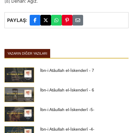
[8]
Dehân: Ağız.
PAYLAŞ:
YAZARIN DIĞER YAZILARI
İbn-i Atâullah el-İskenderî - 7
İbn-i Atâullah el-İskenderî - 6
İbn-i Atâullah el-İskenderî -5-
İbn-i Atâullah el-İskenderî -4-