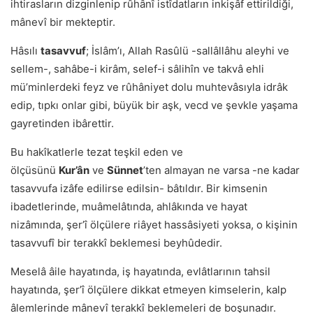
ihtirasların dizginlenip rûhânî istîdatların inkişâf ettirildiği,
mânevî bir mekteptir.
Hâsılı
tasavvuf
; İslâmʼı, Allah Rasûlü -sallâllâhu aleyhi ve
sellem-, sahâbe-i kirâm, selef-i sâlihîn ve takvâ ehli
müʼminlerdeki feyz ve rûhâniyet dolu muhtevâsıyla idrâk
edip, tıpkı onlar gibi, büyük bir aşk, vecd ve şevkle yaşama
gayretinden ibârettir.
Bu hakîkatlerle tezat teşkil eden ve
ölçüsünü
Kur’ân
ve
Sünnet
’­ten almayan ne varsa -ne kadar
tasavvufa izâfe edilirse edilsin- bâtıldır. Bir kimsenin
ibadetlerinde, muâmelâtında, ahlâkında ve hayat
nizâmında, şerʼî ölçülere riâyet hassâsiyeti yoksa, o kişinin
tasavvufî bir terakkî beklemesi beyhûdedir.
Meselâ âile hayatında, iş hayatında, evlâtlarının tahsil
hayatında, şerʼî ölçülere dikkat etmeyen kimselerin, kalp
âlemlerinde mânevî terakkî beklemeleri de boşunadır.