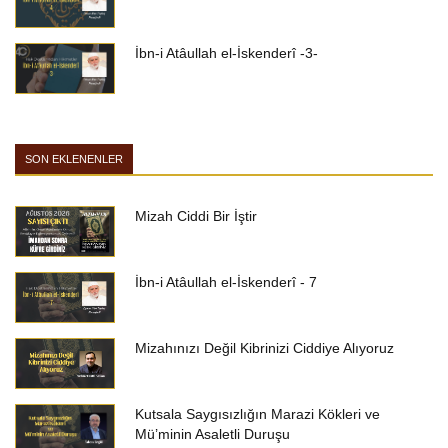
İbn-i Atâullah el-İskenderî -3-
SON EKLENENLER
Mizah Ciddi Bir İştir
İbn-i Atâullah el-İskenderî - 7
Mizahınızı Değil Kibrinizi Ciddiye Alıyoruz
Kutsala Saygısızlığın Marazi Kökleri ve
Mü’minin Asaletli Duruşu