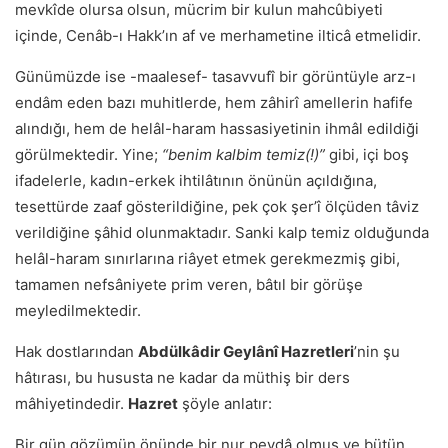
mevkîde olursa olsun, mücrim bir kulun mahcûbiyeti
içinde, Cenâb-ı Hakkʼın af ve merhametine ilticâ etmelidir.
Günümüzde ise -maalesef- tasavvufî bir görüntüyle arz-ı
endâm eden bazı muhitlerde, hem zâhirî amellerin hafife
alındığı, hem de helâl-haram hassasiyetinin ihmâl edildiği
görülmektedir. Yine;
“benim kalbim temiz(!)”
gibi, içi boş
ifadelerle, kadın-erkek ihtilâtının önünün açıldığına,
tesettürde zaaf gösterildiğine, pek çok şerʼî ölçüden tâviz
verildiğine şâhid olunmaktadır. Sanki kalp te­miz olduğunda
helâl-haram sınırlarına riâyet etmek gerekmezmiş gibi,
tamamen nefsâniyete prim veren, bâtıl bir görüşe
meyledilmektedir.
Hak dostlarından
Abdülkâdir Geylânî Hazretleri
ʼnin şu
hâtırası, bu hususta ne kadar da müthiş bir ders
mâhiyetindedir.
Hazret
şöyle anlatır:
Bir gün gözümün önünde bir nur peydâ olmuş ve bütün