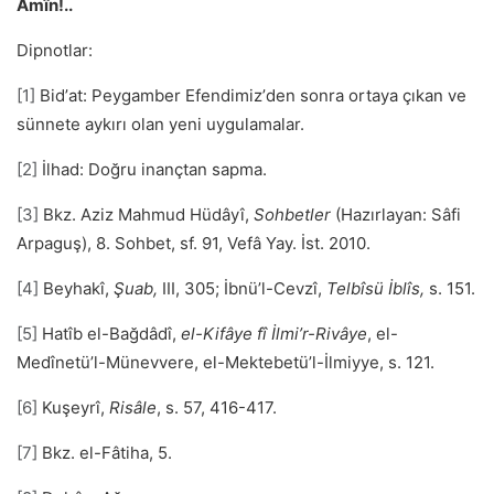
Âmîn!..
Dipnotlar:
[1]
Bidʼat: Peygamber Efendimizʼden sonra ortaya çıkan ve
sünnete aykırı olan yeni uygulamalar.
[2]
İlhad: Doğru inançtan sapma.
[3]
Bkz. Aziz Mahmud Hüdâyî,
Sohbetler
(Hazırlayan: Sâfi
Arpaguş), 8. Sohbet, sf. 91, Vefâ Yay. İst. 2010.
[4]
Beyhakî,
Şuab,
III, 305; İbnü’l-Cevzî,
Telbîsü İblîs,
s. 151.
[5]
Hatîb el-Bağdâdî,
el-Kifâye fî İlmi’r-Rivâye
, el-
Medînetü’l-Münevvere, el-Mektebetü’l-İlmiyye, s. 121.
[6]
Kuşeyrî,
Risâle
, s. 57, 416-417.
[7]
Bkz. el-Fâtiha, 5.