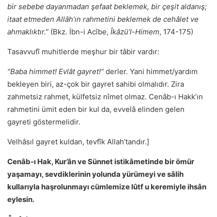
bir sebebe dayanmadan şefaat beklemek, bir çeşit aldanış;
itaat etmeden Allâhʼın rahmetini beklemek de cehâlet ve
ahmaklıktır.”
(Bkz. İbn-i Acîbe,
Îkâzüʼl-Himem
, 174-175)
Ta­sav­vufî muhitlerde meşhur bir tâbir var­dır:
“Baba himmet! Evlât gayret!”
derler. Yani himmet/yardım
bekleyen biri, az-çok bir gayret sahibi olmalıdır. Zira
zahmetsiz rahmet, külfetsiz nîmet olmaz. Cenâb-ı Hakk’ın
rahmetini ümit eden bir kul da, evvelâ elinden gelen
gayreti göstermelidir.
Velhâsıl gay­ret kul­dan, tev­fîk Al­lah’tan­dır.]
Cenâb-ı Hak, Kur
’
ân ve Sünnet istikâmetinde bir ömür
yaşamayı, sevdiklerinin yolunda yürümeyi ve sâlih
kullarıyla haşrolunmayı cümlemize lûtf u keremiyle ihsân
eylesin.