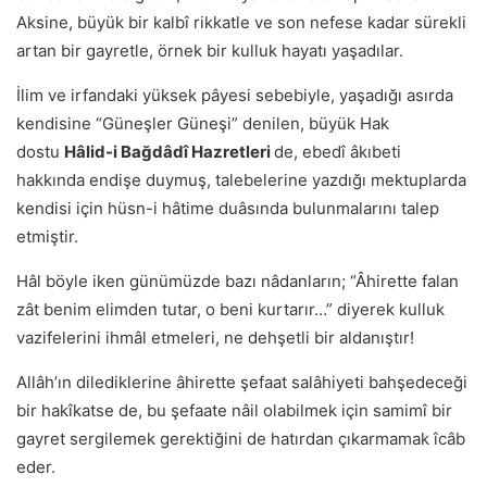
Aksine, büyük bir kalbî rikkatle ve son nefese kadar sürekli
artan bir gayretle, örnek bir kulluk hayatı yaşadılar.
İlim ve irfandaki yüksek pâyesi sebebiyle, yaşadığı asırda
kendisine “Güneşler Güneşi” denilen, büyük Hak
dostu
Hâlid-i Bağdâdî Hazretleri
de, ebedî âkıbeti
hakkında endişe duymuş, talebelerine yazdığı mektuplarda
kendisi için hüsn-i hâtime duâsında bulunmalarını talep
etmiştir.
Hâl böyle iken günümüzde bazı nâdanların; “Âhirette falan
zât benim elimden tutar, o beni kurtarır…” diyerek kulluk
vazifelerini ihmâl etmeleri, ne dehşetli bir aldanıştır!
Allâhʼın dilediklerine âhirette şefaat salâhiyeti bahşedeceği
bir hakîkatse de, bu şefaate nâil olabilmek için samimî bir
gayret sergilemek gerektiğini de hatırdan çıkarmamak îcâb
eder.