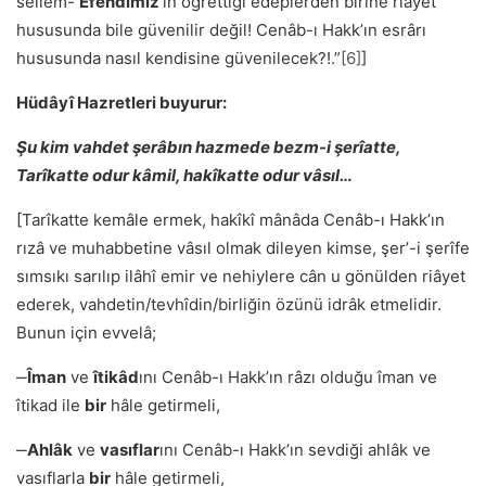
sellem-
Efendimiz
’in öğrettiği edeplerden birine riâyet
hususunda bile güvenilir değil! Cenâb-ı Hakk’ın esrârı
hususunda nasıl kendisine güvenilecek?!.”
[6]
]
Hüdâyî Hazretleri buyurur:
Şu kim vahdet şerâbın hazmede bezm-i şerîatte,
Tarîkatte odur kâmil, hakîkatte odur vâsıl…
[Tarîkatte kemâle ermek, hakîkî mânâda Cenâb-ı Hakkʼın
rızâ ve muhabbetine vâsıl olmak dileyen kimse, şerʼ-i şerîfe
sımsıkı sarılıp ilâhî emir ve nehiylere cân u gönülden riâyet
ederek, vahdetin/tevhîdin/birliğin özünü idrâk etmelidir.
Bunun için evvelâ;
‒
Îman
ve
îtikâd
ını Cenâb-ı Hakkʼın râzı olduğu îman ve
îtikad ile
bir
hâle getirmeli,
‒
Ahlâk
ve
vasıflar
ını Cenâb-ı Hakkʼın sevdiği ahlâk ve
vasıflarla
bir
hâle getirmeli,