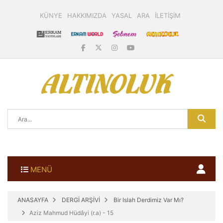
KÜNYE
HAKKIMIZDA
YASAL
ARA
İLETİŞİM
MENÜ
ANASAYFA
DERGİ ARŞİVİ
Bir Islah Derdimiz Var Mı?
Aziz Mahmud Hüdâyi (r.a) - 15