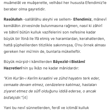
muâmelât ve muâşerette, velhâsıl her hususta Efendimizʼle
beraber olma gayretidir.
Rasûlullah
-sallâllâhu aleyhi ve sellem-
Efendimiz
, mânevî
ke­mâlâtın zirvesinde bulunmasına rağmen, nasıl ki zâhirî
ve bâtınî bütün kulluk vazifelerini son nefesine kadar
büyük bir îtinâ ile îfâ etmiş ve haramlardan, kerahatlerden,
hattâ şüphelilerden titizlikle sakınmışsa, Oʼnu örnek alması
gereken her müʼmin de, bunlarla mükelleftir.
Büyük mürşid-i kâmillerden
Bâyezîd-i Bistâmî
Hazretleri
ʼnin şu îkâzı ne kadar mânidardır:
“Kim Kur’ân-ı Kerîm kıraatini ve zühd hayatını terk eder,
cemaate devam etmez, cenâzelere katılmaz, hastaları
ziyaret etmez de sûfî olduğunu iddiâ ederse, o ancak
bid’atçidir.”
[4]
Yani bu nevî sünnetlerden, ferdî ve ictimâî kulluk