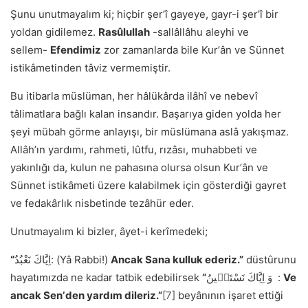
Şunu unutmayalım ki; hiçbir şerʼî gayeye, gayr-i şerʼî bir
yoldan gidilemez.
Rasûlullah
-sallâllâhu aleyhi ve
sellem-
Efendimiz
zor zamanlarda bile Kurʼân ve Sünnet
istikâmetinden tâviz vermemiştir.
Bu itibarla müslüman, her hâlükârda ilâhî ve nebevî
tâlimatlara bağlı kalan insandır. Başarıya giden yolda her
şeyi mübah görme anlayışı, bir müslümana aslâ yakışmaz.
Allâhʼın yardımı, rahmeti, lûtfu, rızâsı, muhabbeti ve
yakınlığı da, kulun ne pahasına olursa olsun Kurʼân ve
Sünnet istikâmeti üzere kalabilmek için gösterdiği gayret
ve fedakârlık nisbetinde tezâhür eder.
Unutmayalım ki bizler, âyet-i kerîmedeki;
“
اِيَّاكَ نَعْبُدُ: (Yâ Rabbi!)
Ancak Sana kulluk ederiz.”
düstûrunu
hayatımızda ne kadar tatbik edebilirsek
“
وَ اِيَّاكَ نَسْتَع۪ينُ :
Ve
ancak Senʼden yardım dileriz.”
[7]
beyânının işaret ettiği