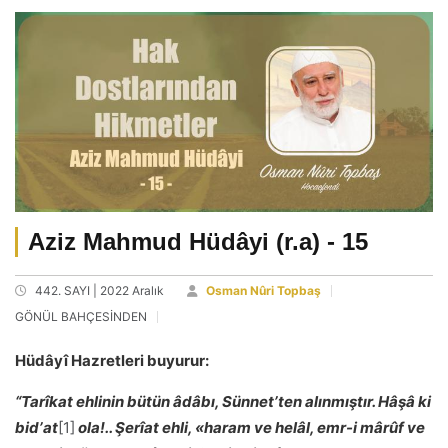
Aziz Mahmud Hüdâyi (r.a) - 15
442. SAYI | 2022 Aralık
Osman Nûri Topbaş
GÖNÜL BAHÇESİNDEN
Hüdâyî Hazretleri buyurur:
“Tarîkat ehlinin bütün âdâbı, Sünnetʼten alınmıştır. Hâşâ ki
bidʼat
[1]
ola!.. Şerîat ehli, «haram ve helâl, emr-i mârûf ve