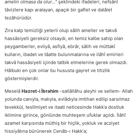
amelin olmasa da olur…”
şeklindeki ifadeleri, nefsânî
tâvizlere kapı aralayan, apaçık bir gaflet ve dalâlet
tezâhürüdür.
Zira kalp temizliği yeterli olup sâlih ameller ve takvâ
hassâsiyeti gereksiz olsaydı, en temiz kalbe sahip olan
peygamberler, evliyâ, asfiyâ, ebrâr, sâlih ve müttakî
kulların, ibadet ve tâatte bulunmalarına ve ilâhî emirleri
takvâ hassâsiyeti içinde tatbik etmelerine gerek olmazdı.
Hâlbuki en çok onlar bu hususta gayret ve titizlik
göstermişlerdir.
Meselâ
Hazret-i İbrahim
-sallâllâhu aleyhi ve sellem- Allah
yolunda canıyla, malıyla, evlâdıyla imtihan edilip sarsılmaz
tevekkül, teslîmiyet ve itaati neticesinde Hakk’a dostluk
iklimine girince, gönlünde muhteşem ufuklar açıldı. İlâhî
azamet karşısında müthiş bir hiçlik, yokluk ve acziyet
hissiyâtına bürünerek Cenâb-ı Hakkʼa;