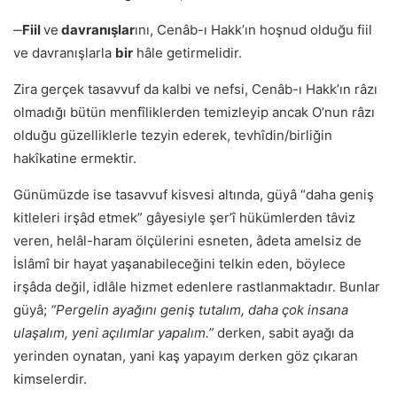
‒
Fiil
ve
davranışlar
ını, Cenâb-ı Hakkʼın hoşnud olduğu fiil
ve davranışlarla
bir
hâle getirmelidir.
Zira gerçek tasavvuf da kalbi ve nefsi, Cenâb-ı Hakkʼın râzı
olmadığı bütün menfîliklerden temizleyip ancak Oʼnun râzı
olduğu güzelliklerle tezyin ederek, tevhîdin/birliğin
hakîkatine ermektir.
Günümüzde ise tasavvuf kisvesi altında, güyâ “daha geniş
kitleleri irşâd etmek” gâyesiyle şerʼî hükümlerden tâviz
veren, helâl-haram ölçülerini esneten, âdeta amelsiz de
İslâmî bir hayat yaşanabileceğini telkin eden, böylece
irşâda değil, idlâle hizmet edenlere rastlanmaktadır. Bunlar
güyâ;
“Pergelin ayağını geniş tutalım, daha çok insana
ulaşalım, yeni açılımlar yapalım.”
derken, sabit ayağı da
yerinden oynatan, yani kaş yapayım derken göz çıkaran
kimselerdir.