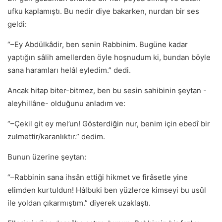
ufku kaplamıştı. Bu nedir diye bakarken, nurdan bir ses
geldi:
“–Ey Abdülkâdir, ben senin Rabbinim. Bugüne kadar
yaptığın sâlih amellerden öyle hoşnudum ki, bundan böyle
sana haramları helâl eyledim.” dedi.
Ancak hitap biter-bitmez, ben bu sesin sahibinin şeytan -
aleyhillâne- olduğunu anladım ve:
“–Çekil git ey mel’un! Gösterdiğin nur, benim için ebedî bir
zulmettir/karanlıktır.” dedim.
Bunun üzerine şeytan:
“–Rabbinin sana ihsân ettiği hikmet ve firâsetle yine
elimden kurtuldun! Hâlbuki ben yüzlerce kimseyi bu usûl
ile yoldan çıkarmıştım.” diyerek uzaklaştı.