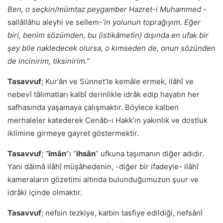
Ben, o seçkin/mümtaz peygamber Hazret-i Muhammed
-
sallâllâhu aleyhi ve sellem-
’in yolunun toprağıyım. Eğer
biri, benim sözümden, bu (istikâmetin) dışında en ufak bir
şey bile nakledecek olursa, o kimseden de, onun sözünden
de incinirim, tiksinirim.”
Tasavvuf
; Kurʼân ve Sünnet’le kemâle ermek, ilâhî ve
nebevî tâlimatları kalbî derinlikle idrâk edip hayatın her
safhasında yaşamaya çalışmaktır. Böylece kalben
merhaleler katederek Cenâb-ı Hakkʼın yakınlık ve dostluk
iklimine girmeye gayret göstermektir.
Tasavvuf
; “
îmân
”ı “
ihsân
” ufkuna taşımanın diğer adıdır.
Yani dâimâ ilâhî müşâhedenin, -diğer bir ifadeyle- ilâhî
kameraların gözetimi altında bulunduğumuzun şuur ve
idrâki içinde olmaktır.
Tasavvuf
; nefsin tezkiye, kalbin tasfiye edildiği, nefsânî