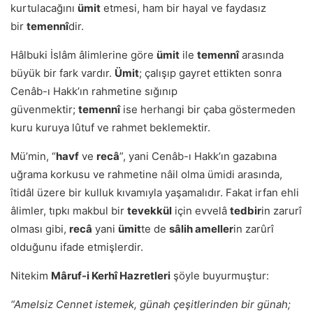
kurtulacağını
ümit
etmesi, ham bir hayal ve faydasız
bir
temennî
dir.
Hâlbuki İslâm âlimlerine göre
ümit
ile
temennî
arasında
büyük bir fark vardır.
Ümit
; çalışıp gayret ettikten sonra
Cenâb-ı Hakk’ın rahmetine sığınıp
güvenmektir;
temennî
ise herhangi bir çaba göstermeden
kuru kuruya lûtuf ve rahmet beklemektir.
Müʼmin, “
havf
ve
recâ
”, yani Cenâb-ı Hakkʼın gazabına
uğrama korkusu ve rahmetine nâil olma ümidi arasında,
îtidâl üzere bir kulluk kıvamıyla yaşamalıdır. Fakat irfan ehli
âlimler, tıpkı makbul bir
tevekkül
için evvelâ
tedbir
in zarurî
olması gibi,
recâ
yani
ümit
te de
sâlih ameller
in zarûrî
olduğunu ifade etmişlerdir.
Nitekim
Mâruf-i Kerhî Hazretleri
şöyle buyurmuştur:
“Amelsiz Cennet istemek, günah çeşitlerinden bir günah;