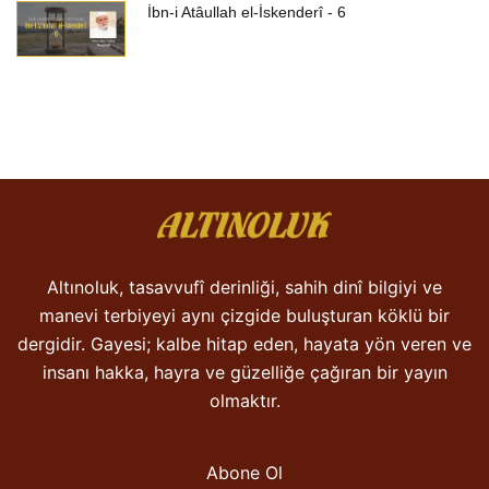
İbn-i Atâullah el-İskenderî - 6
Altınoluk, tasavvufî derinliği, sahih dinî bilgiyi ve
manevi terbiyeyi aynı çizgide buluşturan köklü bir
dergidir. Gayesi; kalbe hitap eden, hayata yön veren ve
insanı hakka, hayra ve güzelliğe çağıran bir yayın
olmaktır.
Abone Ol