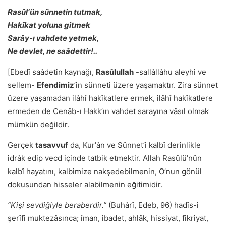
Rasûlʼün sünnetin tutmak,
Hakîkat yoluna gitmek
Sarây-ı vahdete yetmek,
Ne devlet, ne saâdettir!..
[Ebedî saâdetin kaynağı,
Rasûlullah
-sallâllâhu aleyhi ve
sellem-
Efendimiz
ʼin sünneti üzere yaşamaktır. Zira sünnet
üzere yaşamadan ilâhî hakîkatlere ermek, ilâhî hakîkatlere
ermeden de Cenâb-ı Hakkʼın vahdet sarayına vâsıl olmak
mümkün değildir.
Gerçek
tasavvuf
da, Kurʼân ve Sünnetʼi kalbî derinlikle
idrâk edip vecd içinde tatbik etmektir. Allah Rasûlüʼnün
kalbî hayatını, kalbimize nakşedebilmenin, Oʼnun gönül
dokusundan hisseler alabilmenin eğitimidir.
“Kişi sevdiğiyle beraberdir.”
(Buhârî, Edeb, 96) hadîs-i
şerîfi muktezâsınca; îman, ibadet, ahlâk, hissiyat, fikriyat,