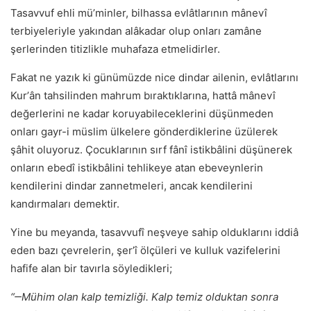
Tasavvuf ehli müʼminler, bilhassa evlâtlarının mânevî
terbiyeleriyle yakından alâkadar olup onları zamâne
şerlerinden titizlikle muhafaza etmelidirler.
Fakat ne yazık ki günümüzde nice dindar ailenin, evlâtlarını
Kurʼân tahsilinden mahrum bıraktıklarına, hattâ mânevî
değerlerini ne kadar koruyabileceklerini düşünmeden
onları gayr-i müslim ülkelere gönderdiklerine üzülerek
şâhit oluyoruz. Çocuklarının sırf fânî istikbâlini düşünerek
onların ebedî istikbâlini tehlikeye atan ebeveynlerin
kendilerini dindar zannetmeleri, ancak kendilerini
kandırmaları demektir.
Yine bu meyanda, tasavvufî neşveye sahip olduklarını iddiâ
eden bazı çevrelerin, şerʼî ölçüleri ve kulluk vazifelerini
hafife alan bir tavırla söyledikleri;
“‒Mühim olan kalp temizliği. Kalp temiz olduktan sonra