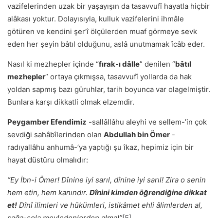
vazifelerinden uzak bir yaşayışın da tasavvufî hayatla hiçbir
alâkası yoktur. Dolayısıyla, kulluk vazifelerini ihmâle
götüren ve kendini şerʼî ölçülerden muaf görmeye sevk
eden her şeyin bâtıl olduğunu, aslâ unutmamak îcâb eder.
Nasıl ki mezhepler içinde “
fırak-ı dâlle
” denilen “
bâtıl
mezhepler
” ortaya çıkmışsa, tasavvufî yollarda da hak
yoldan sapmış bazı güruhlar, tarih boyunca var olagelmiştir.
Bunlara karşı dikkatli olmak elzemdir.
Peygamber Efendimiz
-sallâllâhu aleyhi ve sellem-’in çok
sevdiği sahâbîlerin­den olan
Abdullah bin Ömer
-
radıyallâhu anhumâ-’ya yaptığı şu îkaz, hepimiz için bir
hayat düstûru olmalıdır:
“Ey İbn-i Ömer! Dînine iyi sarıl, dînine iyi sarıl! Zira o senin
hem etin, hem kanındır.
Dînini kimden öğrendiğine dikkat
et!
Dînî ilimleri ve hükümleri, istikâmet ehli âlimlerden al,
sağa-sola meyledenlerden alma!”
[5]