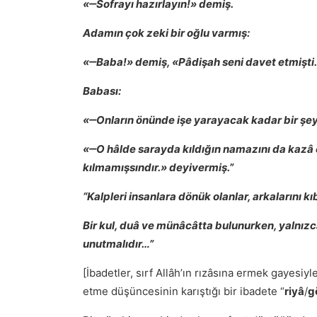
«‒Sofrayı hazırlayın!» demiş.
Adamın çok zeki bir oğlu varmış:
«‒Baba!» demiş, «Pâdişah seni davet etmişti
Babası:
«‒Onların önünde işe yarayacak kadar bir şe
«‒O hâlde sarayda kıldığın namazını da kazâ 
kılmamışsındır.» deyivermiş.”
“Kalpleri insanlara dönük olanlar, arkalarını k
Bir kul, duâ ve münâcâtta bulunurken, yalnızca
unutmalıdır…”
[İbadetler, sırf Allâhʼın rızâsına ermek gayesiyle,
etme düşüncesinin karıştığı bir ibadete “
riyâ
/
g