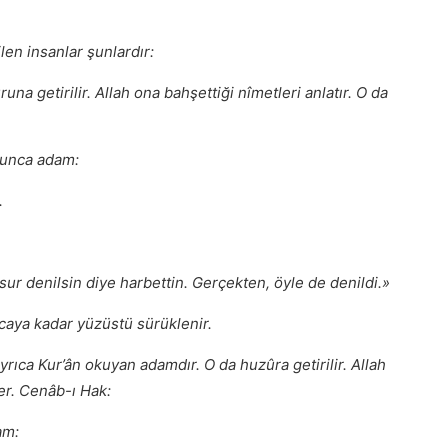
en insanlar şunlardır:
runa getirilir. Allah ona bahşettiği nîmetleri anlatır. O da
runca adam:
.
ur denilsin diye harbettin. Gerçekten, öyle de denildi.»
ncaya kadar yüzüstü sürüklenir.
ayrıca Kur’ân okuyan adamdır. O da huzûra getirilir. Allah
der. Cenâb-ı Hak:
am: