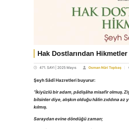
Hak Dostlarından Hikmetler Ş
471. SAYI | 2025 Mayıs
Osman Nûri Topbaş
Şeyh Sâdî Hazretleri buyurur:
“İkiyüzlü bir adam, pâdişâha misafir olmuş. Zi
bilsinler diye, alışkın olduğu hâlin zıddına
kılmış.
Saraydan evine döndüğü zaman;