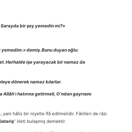
. Sarayda bir şey yemedin mi?»
y yemedim.» demiş. Bunu duyan oğlu:
et. Herhalde işe yarayacak bir namaz da
ıbleye dönerek namaz kılarlar.
 Allâhʼı hatırına getirmeli, Oʼndan gayrısını
 yani hâlis bir niyetle îfâ edilmelidir. Fânîleri de râzı
österiş
” illeti bulaşmış demektir.