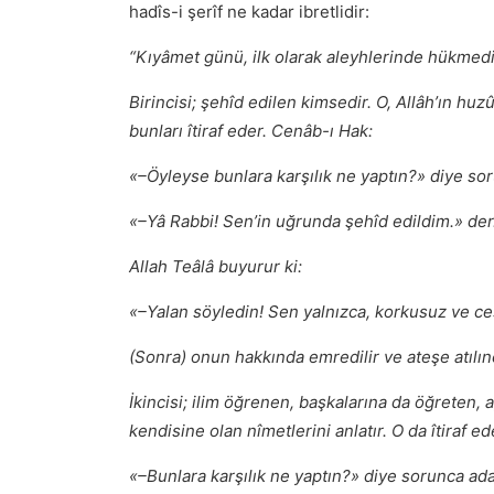
hadîs-i şerîf ne kadar ibretlidir:
“Kıyâmet günü, ilk olarak aleyhlerinde hükmedil
Birincisi; şehîd edilen kimsedir. O, Allâh’ın huzû
bunları îtiraf eder. Cenâb-ı Hak:
«–Öyleyse bunlara karşılık ne yaptın?» diye so
«–Yâ Rabbi! Senʼin uğrunda şehîd edildim.» der
Allah Teâlâ buyurur ki:
«–Yalan söyledin! Sen yalnızca, korkusuz ve ces
(Sonra) onun hakkında emredilir ve ateşe atılı
İkincisi; ilim öğrenen, başkalarına da öğreten, 
kendisine olan nîmetlerini anlatır. O da îtiraf e
«–Bunlara karşılık ne yaptın?» diye sorunca ad