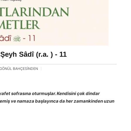
eyh Sâdî (r.a. ) - 11
GÖNÜL BAHÇESİNDEN
yafet sofrasına oturmuşlar. Kendisini çok dindar
 az yemiş ve namaza başlayınca da her zamankinden uzun