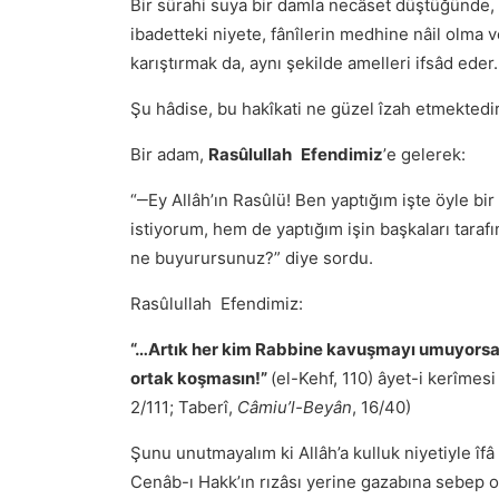
Bir sürahi suya bir damla necâset düştüğünde, n
ibadetteki niyete, fânîlerin medhine nâil olma 
karıştırmak da, aynı şekilde amelleri ifsâd eder
Şu hâdise, bu hakîkati ne güzel îzah etmektedir
Bir adam,
Rasûlullah
Efendimiz
ʼe gelerek:
“‒Ey Allâh’ın Rasûlü! Ben yaptığım işte öyle bir
istiyorum, hem de yaptığım işin başkaları taraf
ne buyurursunuz?” diye sordu.
Rasûlullah Efendimiz:
“…Artık her kim Rabbine kavuşmayı umuyorsa, a
ortak koşmasın!”
(el-Kehf, 110) âyet-i kerîmes
2/111; Taberî,
Câmiu’l-Beyân
, 16/40)
Şunu unutmayalım ki Allâh’a kulluk niyetiyle îfâ
Cenâb-ı Hakk’ın rızâsı yerine gazabına sebep o