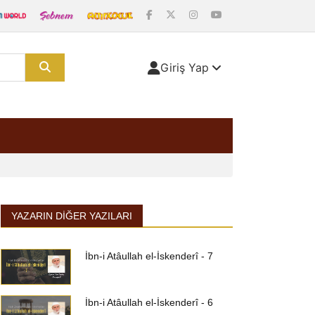
Giriş Yap
YAZARIN DIĞER YAZILARI
İbn-i Atâullah el-İskenderî - 7
İbn-i Atâullah el-İskenderî - 6