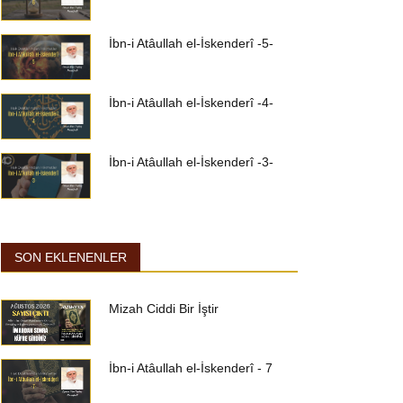
İbn-i Atâullah el-İskenderî -5-
İbn-i Atâullah el-İskenderî -4-
İbn-i Atâullah el-İskenderî -3-
SON EKLENENLER
Mizah Ciddi Bir İştir
İbn-i Atâullah el-İskenderî - 7