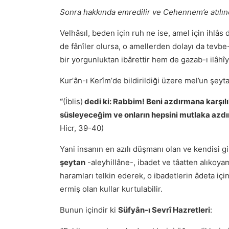
Sonra hakkında emredilir ve Cehennem’e atılın
Velhâsıl, beden için ruh ne ise, amel için ihlâs
de fânîler olursa, o amellerden dolayı da tevbe-
bir yorgunluktan ibârettir hem de gazab-ı ilâhîy
Kurʼân-ı Kerîmʼde bildirildiği üzere mel’un şeyt
“
(İblis)
dedi ki: Rabbim! Beni azdırmana karşı
süsleyeceğim ve onların hepsini mutlaka azdı
Hicr, 39-40)
Yani insanın en azılı düşmanı olan ve kendisi gi
şeytan
-aleyhillâne-, ibadet ve tâatten alıkoyam
haramları telkin ederek, o ibadetlerin âdeta içi
ermiş olan kullar kurtulabilir.
Bunun içindir ki
Süfyân-ı Sevrî Hazretleri
: