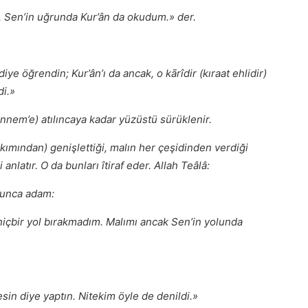
m. Senʼin uğrunda Kur’ân da okudum.» der.
iye öğrendin; Kur’ânʼı da ancak, o kārîdir (kıraat ehlidir)
di.»
nem’e) atılıncaya kadar yüzüstü sürüklenir.
ımından) genişlettiği, malın her çeşidinden verdiği
 anlatır. O da bunları îtiraf eder. Allah Teâlâ:
runca adam:
içbir yol bırakmadım. Malımı ancak Senʼin yolunda
sin diye yaptın. Nitekim öyle de denildi.»