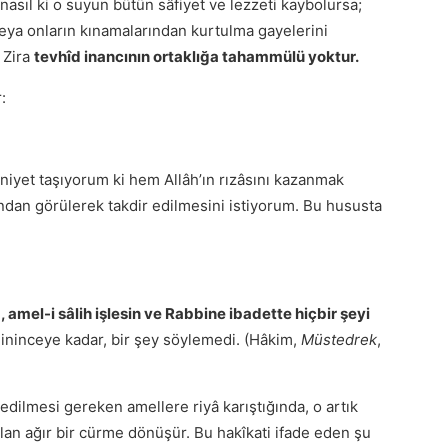
asıl ki o suyun bütün sâfiyet ve lezzeti kaybolursa;
veya onların kınamalarından kurtulma gayelerini
. Zira
tevhîd inancının ortaklığa tahammülü yoktur.
:
 niyet taşıyorum ki hem Allâh’ın rızâsını kazanmak
ından görülerek takdir edilmesini istiyorum. Bu hususta
mel-i sâlih işlesin ve Rabbine ibadette hiçbir şeyi
i ininceye kadar, bir şey söylemedi. (Hâkim,
Müstedrek
,
 edilmesi gereken amellere riyâ karıştığında, o artık
lan ağır bir cürme dönüşür. Bu hakîkati ifade eden şu