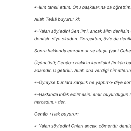
«–İlim tahsil ettim. Onu başkalarına da öğretti
Allah Teâlâ buyurur ki:
«–Yalan söyledin! Sen ilmi, ancak âlim denilsin d
denilsin diye okudun. Gerçekten, öyle de denil
Sonra hakkında emrolunur ve ateşe (yani Cehen
Üçüncüsü; Cenâb-ı Hakk’ın kendisini (imkân bak
adamdır. O getirilir. Allah ona verdiği nîmetlerini
«–Öyleyse bunlara karşılık ne yaptın?» diye so
«–Hakkında infâk edilmesini emir buyurduğun h
harcadım.» der.
Cenâb-ı Hak buyurur:
«–Yalan söyledin! Onları ancak, cömerttir denile