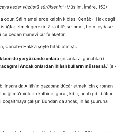
caya kadar yüzüstü sürüklenir.”
(Müslim, İmâre, 152)
 da odur. Sâlih amellerde kalbin kıblesi Cenâb-ı Hak değil
istiğfâr etmek gerekir. Zira ihlâssız amel, hem faydasız
i celbeden mânevî bir felâkettir.
an, Cenâb-ı Hakk’a şöyle hitâb etmişti:
lık ben de yeryüzünde onlara
(insanlara, günahları)
racağım! Ancak onlardan ihlâslı kulların müstesnâ.”
(el-
bi insanı da Allâh’ın gazabına dûçâr etmek için çırpınan
adığı mü’minlerin kalbine, gurur, kibir, ucub gibi bâtınî
ni boşaltmaya çalışır. Bundan da ancak, ihlâs şuuruna