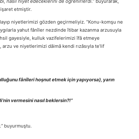
bi, nasıl niyet edeceklerini de öğrenirlerdi.”
buyurarak,
şaret etmiştir.
klayıp niyetlerimizi gözden geçirmeliyiz. “Konu-komşu ne
aygılarla yahut fânîler nezdinde îtibar kazanma arzusuyla
tahsil gayesiyle, kulluk vazifelerimizi îfâ etmeye
, arzu ve niyetlerimizi dâimâ kendi rızâsıyla teʼlif
lluğunu fânîleri hoşnut etmek için yapıyorsa), yarın
i’nin vermesini nasıl beklersin?!”
.”
buyurmuştu.