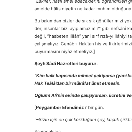
“Eskiler, nasıl amel edeceklerini öğrendikleri gi
amelde hâlis niyetin ne kadar mühim olduğuna i
Bu bakımdan bizler de sık sık gönüllerimizi yo
der, insanlar bizi ayıplamaz mı?” gibi nefsânî k
değil, “hasbeten lillâh” yani sırf rızâ-yı ilâhîyi 
çalışmalıyız. Cenâb-ı Hakʼtan his ve fikirlerimizi
buyurmasını niyâz etmeliyiz.]
Şeyh Sâdî Hazretleri buyurur:
“Kim halk kapısında mihnet çekiyorsa (yani ku
Hak Teâlâ’dan bir mükâfat ümit etmesin.
Oğlum! Ali’nin evinde çalışıyorsan, ücretini Vel
[
Peygamber Efendimiz
r bir gün:
“–Sizin için en çok korktuğum şey, küçük şirktir
Yanındakiler: