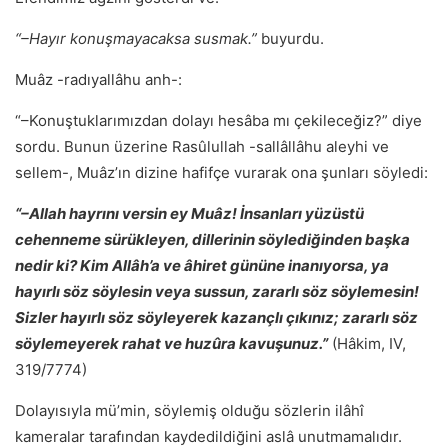
“–Hayır konuşmayacaksa susmak.”
buyurdu.
Muâz -radıyallâhu anh-:
“–Konuştuklarımızdan dolayı hesâba mı çekileceğiz?” diye
sordu. Bunun üzerine Rasûlullah -sallâllâhu aleyhi ve
sellem-, Muâz’ın dizine hafifçe vurarak ona şunları söyledi:
“–Allah hayrını versin ey Muâz! İnsanları yüzüstü
cehenneme sürükleyen, dillerinin söylediğinden başka
nedir ki? Kim Allâh’a ve âhiret gününe inanıyorsa, ya
hayırlı söz söylesin veya sussun, zararlı söz söylemesin!
Sizler hayırlı söz söyleyerek kazançlı çıkınız; zararlı söz
söylemeyerek rahat ve huzûra kavuşunuz.”
(Hâkim, IV,
319/7774)
Dolayısıyla mü’min, söylemiş olduğu sözlerin ilâhî
kameralar tarafından kaydedildiğini aslâ unutmamalıdır.