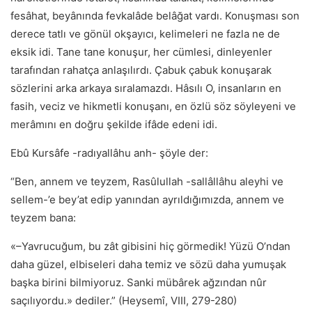
fesâhat, beyânında fevkalâde belâğat vardı. Konuşması son
derece tatlı ve gönül okşayıcı, kelimeleri ne fazla ne de
eksik idi. Tane tane konuşur, her cümlesi, dinleyenler
tarafından rahatça anlaşılırdı. Çabuk çabuk konuşarak
sözlerini arka arkaya sıralamazdı. Hâsılı O, insanların en
fasih, veciz ve hikmetli konuşanı, en özlü söz söyleyeni ve
merâmını en doğru şekilde ifâde edeni idi.
Ebû Kursâfe -radıyallâhu anh- şöyle der:
“Ben, annem ve teyzem, Rasûlullah -sallâllâhu aleyhi ve
sellem-’e bey’at edip yanından ayrıldığımızda, annem ve
teyzem bana:
«–Yavrucuğum, bu zât gibisini hiç görmedik! Yüzü O’ndan
daha güzel, elbiseleri daha temiz ve sözü daha yumuşak
başka birini bilmiyoruz. Sanki mübârek ağzından nûr
saçılıyordu.» dediler.” (Heysemî, VIII, 279-280)