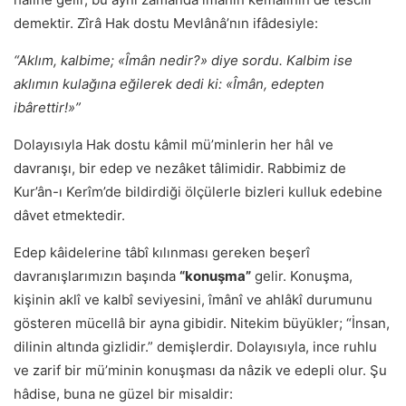
demektir. Zîrâ Hak dostu Mevlânâ’nın ifâdesiyle:
“Aklım, kalbime; «Îmân nedir?» diye sordu. Kalbim ise
aklımın kulağına eğilerek dedi ki: «Îmân, edepten
ibârettir!»”
Dolayısıyla Hak dostu kâmil mü’minlerin her hâl ve
davranışı, bir edep ve nezâket tâlimidir. Rabbimiz de
Kur’ân-ı Kerîm’de bildirdiği ölçülerle bizleri kulluk edebine
dâvet etmektedir.
Edep kâidelerine tâbî kılınması gereken beşerî
davranışlarımızın başında
“konuşma”
gelir. Konuşma,
kişinin aklî ve kalbî seviyesini, îmânî ve ahlâkî durumunu
gösteren mücellâ bir ayna gibidir. Nitekim büyükler; “İnsan,
dilinin altında gizlidir.” demişlerdir. Dolayısıyla, ince ruhlu
ve zarif bir mü’minin konuşması da nâzik ve edepli olur. Şu
hâdise, buna ne güzel bir misaldir: