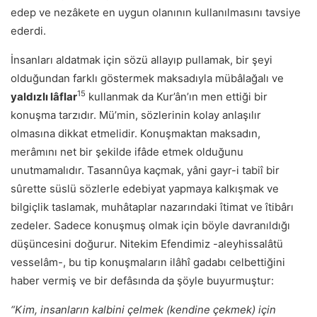
edep ve nezâkete en uygun olanının kullanılmasını tavsiye
ederdi.
İnsanları aldatmak için sözü allayıp pullamak, bir şeyi
olduğundan farklı göstermek maksadıyla mübâlağalı ve
15
yaldızlı lâflar
kullanmak da Kur’ân’ın men ettiği bir
konuşma tarzıdır. Mü’min, sözlerinin kolay anlaşılır
olmasına dikkat etmelidir. Konuşmaktan maksadın,
merâmını net bir şekilde ifâde etmek olduğunu
unutmamalıdır. Tasannûya kaçmak, yâni gayr-i tabiî bir
sûrette süslü sözlerle edebiyat yapmaya kalkışmak ve
bilgiçlik taslamak, muhâtaplar nazarındaki îtimat ve îtibârı
zedeler. Sadece konuşmuş olmak için böyle davranıldığı
düşüncesini doğurur. Nitekim Efendimiz -aleyhissalâtü
vesselâm-, bu tip konuşmaların ilâhî gadabı celbettiğini
haber vermiş ve bir defâsında da şöyle buyurmuştur:
“Kim, insanların kalbini çelmek (kendine çekmek) için