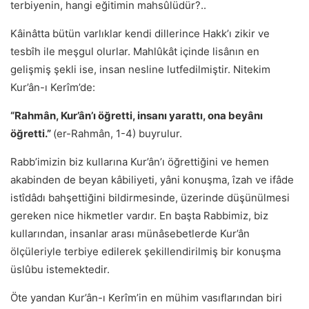
terbiyenin, hangi eğitimin mahsûlüdür?..
Kâinâtta bütün varlıklar kendi dillerince Hakk’ı zikir ve
tesbîh ile meşgul olurlar. Mahlûkât içinde lisânın en
gelişmiş şekli ise, insan nesline lutfedilmiştir. Nitekim
Kur’ân-ı Kerîm’de:
“Rahmân, Kur’ân’ı öğretti, insanı yarattı, ona beyânı
öğretti.”
(er-Rahmân, 1-4) buyrulur.
Rabb’imizin biz kullarına Kur’ân’ı öğrettiğini ve hemen
akabinden de beyan kâbiliyeti, yâni konuşma, îzah ve ifâde
istîdâdı bahşettiğini bildirmesinde, üzerinde düşünülmesi
gereken nice hikmetler vardır. En başta Rabbimiz, biz
kullarından, insanlar arası münâsebetlerde Kur’ân
ölçüleriyle terbiye edilerek şekillendirilmiş bir konuşma
üslûbu istemektedir.
Öte yandan Kur’ân-ı Kerîm’in en mühim vasıflarından biri