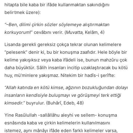
hitapta bile kaba bir ifâde kullanmaktan sakındığını
belirtmek üzere):
“–Ben, dilimi çirkin sözler söylemeye alıştırmaktan
korkuyorum
!” cevâbını verir. (
Muvatta,
Kelâm, 4)
Lisanda gerekli gereksiz çokça tekrar olunan kelimelere
“pelesenk” denir ki, bu bir konuşma zaafıdır. Hele böyle bir
kelime yakışıksız veya kaba ifâdeli ise, bunun mahzûru çok
daha büyüktür. Sâlih insanları incitip uzaklaştıracak bu kötü
huy, mü’minlere yakışmaz. Nitekim bir hadîs-i şerîfte:
“Allah katında en kötü kimse, ağzının bozukluğundan dolayı
insanların kendisiyle buluşmayı ve görüşmeyi terk ettiği
kimsedir.”
buyrulur. (Buhârî, Edeb, 48)
Yine Rasûlullah -sallâllâhu aleyhi ve sellem- konuşma
esnâsında kaba ve çirkin kelimelerin kullanılmasını
istemez, aynı mânâyı ifâde eden farklı kelimeler varsa,