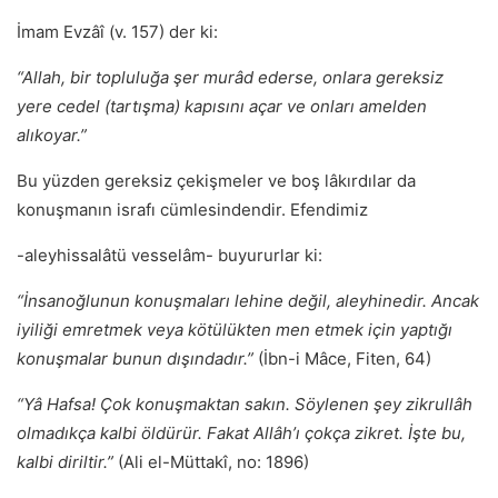
İmam Evzâî (v. 157) der ki:
“Allah, bir topluluğa şer murâd ederse, onlara gereksiz
yere cedel (tartışma) kapısını açar ve onları amelden
alıkoyar.”
Bu yüzden gereksiz çekişmeler ve boş lâkırdılar da
konuşmanın israfı cümlesindendir. Efendimiz
-aleyhissalâtü vesselâm- buyururlar ki:
“İnsanoğlunun konuşmaları lehine değil, aleyhinedir. Ancak
iyiliği emretmek veya kötülükten men etmek için yaptığı
konuşmalar bunun dışındadır.”
(İbn-i Mâce, Fiten, 64)
“Yâ Hafsa! Çok konuşmaktan sakın. Söylenen şey zikrullâh
olmadıkça kalbi öldürür. Fakat Allâh’ı çokça zikret. İşte bu,
kalbi diriltir.”
(Ali el-Müttakî, no: 1896)