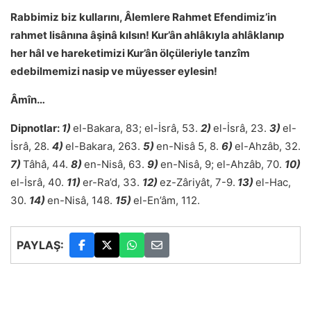
Rabbimiz biz kullarını, Âlemlere Rahmet Efendimiz’in
rahmet lisânına âşinâ kılsın! Kur’ân ahlâkıyla ahlâklanıp
her hâl ve hareketimizi Kur’ân ölçüleriyle tanzîm
edebilmemizi nasip ve müyesser eylesin!
Âmîn…
Dipnotlar:
1)
el-Bakara, 83; el-İsrâ, 53.
2)
el-İsrâ, 23.
3)
el-
İsrâ, 28.
4)
el-Bakara, 263.
5)
en-Nisâ 5, 8.
6)
el-Ahzâb, 32.
7)
Tâhâ, 44.
8)
en-Nisâ, 63.
9)
en-Nisâ, 9; el-Ahzâb, 70.
10)
el-İsrâ, 40.
11)
er-Ra’d, 33.
12)
ez-Zâriyât, 7-9.
13)
el-Hac,
30.
14)
en-Nisâ, 148.
15)
el-En’âm, 112.
PAYLAŞ: