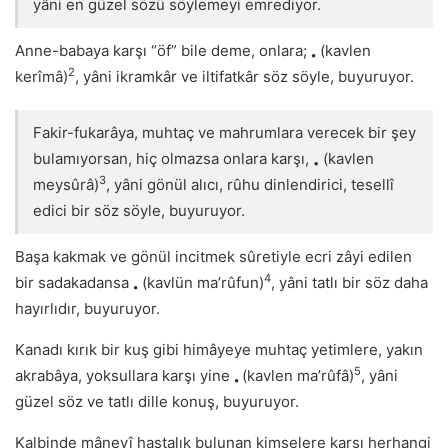
yâni en güzel sözü söylemeyi emrediyor.
Anne-babaya karşı “öf” bile deme, onlara;
(kavlen
•
2
kerîmâ)
, yâni ikramkâr ve iltifatkâr söz söyle, buyuruyor.
Fakir-fukarâya, muhtaç ve mahrumlara verecek bir şey
bulamıyorsan, hiç olmazsa onlara karşı,
(kavlen
•
3
meysûrâ)
, yâni gönül alıcı, rûhu dinlendirici, tesellî
edici bir söz söyle, buyuruyor.
Başa kakmak ve gönül incitmek sûretiyle ecri zâyi edilen
4
bir sadakadansa
(kavlün ma’rûfun)
, yâni tatlı bir söz daha
•
hayırlıdır, buyuruyor.
Kanadı kırık bir kuş gibi himâyeye muhtaç yetimlere, yakın
5
akrabâya, yoksullara karşı yine
(kavlen ma’rûfâ)
, yâni
•
güzel söz ve tatlı dille konuş, buyuruyor.
Kalbinde mânevî hastalık bulunan kimselere karşı herhangi