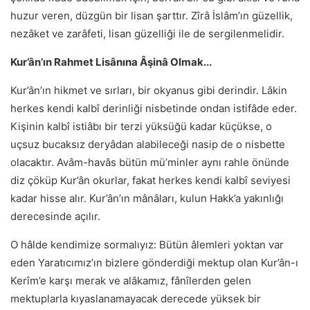
huzur veren, düzgün bir lisan şarttır. Zîrâ İslâm’ın güzellik,
nezâket ve zarâfeti, lisan güzelliği ile de sergilenmelidir.
Kur’ân’ın Rahmet Lisânına Âşinâ Olmak...
Kur’ân’ın hikmet ve sırları, bir okyanus gibi derindir. Lâkin
herkes kendi kalbî derinliği nisbetinde ondan istifâde eder.
Kişinin kalbî istiâbı bir terzi yüksüğü kadar küçükse, o
uçsuz bucaksız deryâdan alabileceği nasip de o nisbette
olacaktır. Avâm-havâs bütün mü’minler aynı rahle önünde
diz çöküp Kur’ân okurlar, fakat herkes kendi kalbî seviyesi
kadar hisse alır. Kur’ân’ın mânâları, kulun Hakk’a yakınlığı
derecesinde açılır.
O hâlde kendimize sormalıyız: Bütün âlemleri yoktan var
eden Yaratıcımız’ın bizlere gönderdiği mektup olan Kur’ân-ı
Kerîm’e karşı merak ve alâkamız, fânîlerden gelen
mektuplarla kıyaslanamayacak derecede yüksek bir