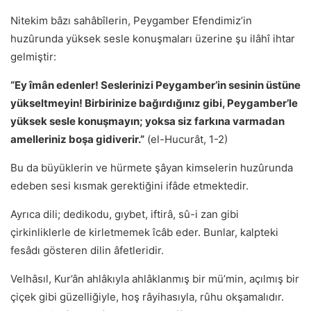
Nitekim bâzı sahâbîlerin, Peygamber Efendimiz’in
huzûrunda yüksek sesle konuşmaları üzerine şu ilâhî ihtar
gelmiştir:
“Ey îmân edenler! Seslerinizi Peygamber’in sesinin üstüne
yükseltmeyin! Birbirinize bağırdığınız gibi, Peygamber’le
yüksek sesle konuşmayın; yoksa siz farkına varmadan
amelleriniz boşa gidiverir.”
(el-Hucurât, 1-2)
Bu da büyüklerin ve hürmete şâyan kimselerin huzûrunda
edeben sesi kısmak gerektiğini ifâde etmektedir.
Ayrıca dili; dedikodu, gıybet, iftirâ, sû-i zan gibi
çirkinliklerle de kirletmemek îcâb eder. Bunlar, kalpteki
fesâdı gösteren dilin âfetleridir.
Velhâsıl, Kur’ân ahlâkıyla ahlâklanmış bir mü’min, açılmış bir
çiçek gibi güzelliğiyle, hoş râyihasıyla, rûhu okşamalıdır.