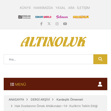
KÜNYE
HAKKIMIZDA
YASAL
ARA
İLETİŞİM
MENÜ
ANASAYFA
DERGİ ARŞİVİ
Kardeşlik Ölmemeli
Hak Dostlarının Örnek Ahlâkından –14- Kur’ân’ın Telkîn Ettiği