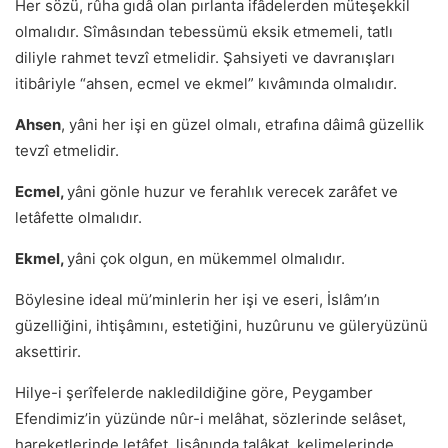
Her sözü, rûha gıdâ olan pırlanta ifâdelerden müteşekkil
olmalıdır. Sîmâsından tebessümü eksik etmemeli, tatlı
diliyle rahmet tevzî etmelidir. Şahsiyeti ve davranışları
itibâriyle “ahsen, ecmel ve ekmel” kıvâmında olmalıdır.
Ahsen
, yâni her işi en güzel olmalı, etrafına dâimâ güzellik
tevzî etmelidir.
Ecmel,
yâni gönle huzur ve ferahlık verecek zarâfet ve
letâfette olmalıdır.
Ekmel,
yâni çok olgun, en mükemmel olmalıdır.
Böylesine ideal mü’minlerin her işi ve eseri, İslâm’ın
güzelliğini, ihtişâmını, estetiğini, huzûrunu ve güleryüzünü
aksettirir.
Hilye-i şerîfelerde nakledildiğine göre, Peygamber
Efendimiz’in yüzünde nûr-i melâhat, sözlerinde selâset,
hareketlerinde letâfet, lisânında talâkat, kelimelerinde