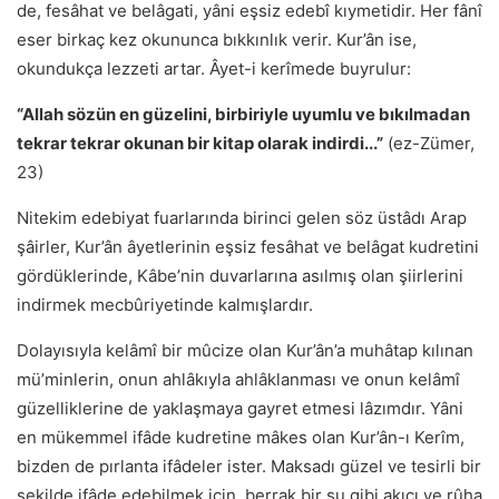
de, fesâhat ve belâgati, yâni eşsiz edebî kıymetidir. Her fânî
eser birkaç kez okununca bıkkınlık verir. Kur’ân ise,
okundukça lezzeti artar. Âyet-i kerîmede buyrulur:
“Allah sözün en güzelini, birbiriyle uyumlu ve bıkılmadan
tekrar tekrar okunan bir kitap olarak indirdi...”
(ez-Zümer,
23)
Nitekim edebiyat fuarlarında birinci gelen söz üstâdı Arap
şâirler, Kur’ân âyetlerinin eşsiz fesâhat ve belâgat kudretini
gördüklerinde, Kâbe’nin duvarlarına asılmış olan şiirlerini
indirmek mecbûriyetinde kalmışlardır.
Dolayısıyla kelâmî bir mûcize olan Kur’ân’a muhâtap kılınan
mü’minlerin, onun ahlâkıyla ahlâklanması ve onun kelâmî
güzelliklerine de yaklaşmaya gayret etmesi lâzımdır. Yâni
en mükemmel ifâde kudretine mâkes olan Kur’ân-ı Kerîm,
bizden de pırlanta ifâdeler ister. Maksadı güzel ve tesirli bir
şekilde ifâde edebilmek için, berrak bir su gibi akıcı ve rûha