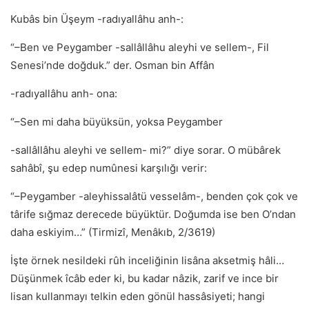
Kubâs bin Üşeym -radıyallâhu anh-:
“–Ben ve Peygamber -sallâllâhu aleyhi ve sellem-, Fil
Senesi’nde doğduk.” der. Osman bin Affân
-radıyallâhu anh- ona:
“–Sen mi daha büyüksün, yoksa Peygamber
-sallâllâhu aleyhi ve sellem- mi?” diye sorar. O mübârek
sahâbî, şu edep numûnesi karşılığı verir:
“–Peygamber -aleyhissalâtü vesselâm-, benden çok çok ve
târife sığmaz derecede büyüktür. Doğumda ise ben O’ndan
daha eskiyim…” (Tirmizî, Menâkıb, 2/3619)
İşte örnek nesildeki rûh inceliğinin lisâna aksetmiş hâli…
Düşünmek îcâb eder ki, bu kadar nâzik, zarif ve ince bir
lisan kullanmayı telkin eden gönül hassâsiyeti; hangi