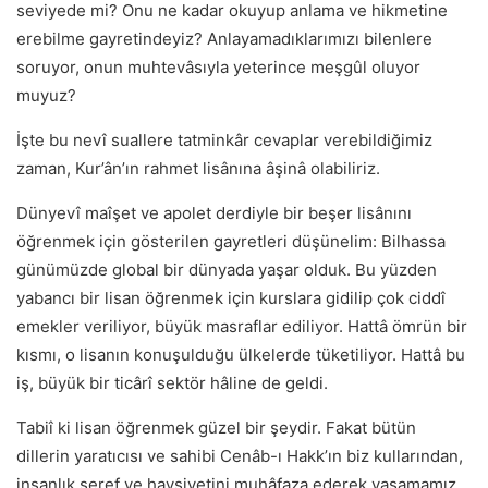
seviyede mi? Onu ne kadar okuyup anlama ve hikmetine
erebilme gayretindeyiz? Anlayamadıklarımızı bilenlere
soruyor, onun muhtevâsıyla yeterince meşgûl oluyor
muyuz?
İşte bu nevî suallere tatminkâr cevaplar verebildiğimiz
zaman, Kur’ân’ın rahmet lisânına âşinâ olabiliriz.
Dünyevî maîşet ve apolet derdiyle bir beşer lisânını
öğrenmek için gösterilen gayretleri düşünelim: Bilhassa
günümüzde global bir dünyada yaşar olduk. Bu yüzden
yabancı bir lisan öğrenmek için kurslara gidilip çok ciddî
emekler veriliyor, büyük masraflar ediliyor. Hattâ ömrün bir
kısmı, o lisanın konuşulduğu ülkelerde tüketiliyor. Hattâ bu
iş, büyük bir ticârî sektör hâline de geldi.
Tabiî ki lisan öğrenmek güzel bir şeydir. Fakat bütün
dillerin yaratıcısı ve sahibi Cenâb-ı Hakk’ın biz kullarından,
insanlık şeref ve haysiyetini muhâfaza ederek yaşamamız