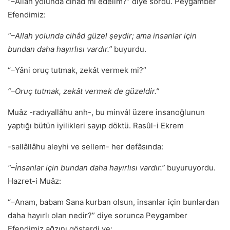
“–Allah yolunda cihâd mı edelim?” diye sordu. Peygamber
Efendimiz:
“–Allah yolunda cihâd güzel şeydir; ama insanlar için
bundan daha hayırlısı vardır.”
buyurdu.
“–Yâni oruç tutmak, zekât vermek mi?”
“–Oruç tutmak, zekât vermek de güzeldir.”
Muâz -radıyallâhu anh-, bu minvâl üzere insanoğlunun
yaptığı bütün iyilikleri sayıp döktü. Rasûl-i Ekrem
-sallâllâhu aleyhi ve sellem- her defâsında:
“–İnsanlar için bundan daha hayırlısı vardır.”
buyuruyordu.
Hazret-i Muâz:
“–Anam, babam Sana kurban olsun, insanlar için bunlardan
daha hayırlı olan nedir?” diye sorunca Peygamber
Efendimiz ağzını gösterdi ve: