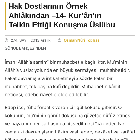
Hak Dostlarının Örnek
Ahlâkından –14- Kur’ân’ın
Telkîn Ettiği Konuşma Üslûbu
274. SAYI | 2013 Aralık
Osman Nûri Topbaş
GÖNÜL BAHÇESİNDEN
Îman; Allâh’a samîmî bir muhabbetle bağlılıktır. Mü’minin
Allâh’a vuslat yolunda en büyük sermâyesi, muhabbetidir.
Fakat davranışlara intikal etmeyip sözde kalan bir
muhabbet, tek başına kâfî değildir. Muhabbetin kâmil
neticesi, edebe riâyetle elde edilebilir.
Edep ise, rûha ferahlık veren bir gül kokusu gibidir. O
kokunun, mü’minin gönül dokusuna güzelce nüfûz etmesi
ve hayatının her safhasında hissedilmesi îcâb eder. Ne
zaman ki davranışların hâkim vasfı edep, nezâket ve zarâfet
hâline gelir, bu aynı zamanda îmânın kemâlinin de tescîli