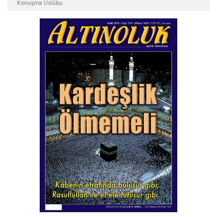
Konuşma Üslûbu