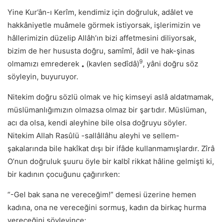
Yine Kur’ân-ı Kerîm, kendimiz için doğruluk, adâlet ve
hakkâniyetle muâmele görmek istiyorsak, işlerimizin ve
hâllerimizin düzelip Allâh’ın bizi affetmesini diliyorsak,
bizim de her hususta doğru, samîmî, âdil ve hak-şinas
9
olmamızı emrederek
(kavlen sedîdâ)
, yâni doğru söz
•
söyleyin, buyuruyor.
Nitekim doğru sözlü olmak ve hiç kimseyi aslâ aldatmamak,
müslümanlığımızın olmazsa olmaz bir şartıdır. Müslüman,
acı da olsa, kendi aleyhine bile olsa doğruyu söyler.
Nitekim Allah Rasûlü -sallâllâhu aleyhi ve sellem-
şakalarında bile hakîkat dışı bir ifâde kullanmamışlardır. Zîrâ
O’nun doğruluk şuuru öyle bir kalbî rikkat hâline gelmişti ki,
bir kadının çocuğunu çağırırken:
“-Gel bak sana ne vereceğim!” demesi üzerine hemen
kadına, ona ne vereceğini sormuş, kadın da birkaç hurma
vereceğini söyleyince: