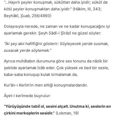
“…Hayırlı şeyler konuşmak, sükûttan daha iyidir; sükût da
kötü şeyler konuşmaktan daha iyidir.”
(Hâkim, III, 343;
Beyhâkî,
Şuab,
256/4993)
Dolayısıyla nerede, ne zaman ve ne kadar konuşacağını iyi
ayarlamak gerekir. Şeyh Sâdî-i Şîrâzî ne güzel söyler:
“İki şey akıl hafifliğini gösterir: Söyleyecek yerde susmak,
susacak yerde söylemek.”
Ayrıca muhâtabın durumuna göre ses tonunu da nâzik bir
şekilde ayarlamak îcâb eder. Çok yüksek ve bed bir sesle,
kaba-saba konuşup kulak tırmalamak da,
Kur’ân-ı Kerîm’in men ettiği konuşmalardandır.
Âyet-i kerîmede buyrulur:
“Yürüyüşünde tabiî ol, sesini alçalt. Unutma ki, seslerin en
çirkini merkeplerin sesidir.”
(Lokman, 19)