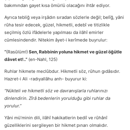
bakımından gayet kısa ömürlü olacağını ihtâr ediyor.
Ayrıca tebliğ veya irşâdın sıradan sözlerle değil; belîğ, yâni
rûha tesir edecek, güzel, hikmetli, edebî ve titizlikle
seçilmiş özlü ifâdelerle yapılması da ilâhî emirler
cümlesindendir. Nitekim âyet-i kerîmede buyrulur:
“
(Rasûlüm!)
Sen, Rabbinin yoluna hikmet ve güzel öğütle
dâvet et!..”
(en-Nahl, 125)
Ruhlar hikmete meclûbdur. Hikmetli söz, rûhun gıdâsıdır.
Hazret-i Ali -radıyallâhu anh- buyurur ki:
“Nükteli ve hikmetli söz ve davranışlarla ruhlarınızı
dinlendirin. Zîrâ bedenlerin yorulduğu gibi ruhlar da
yorulur.”
Yâni mü’minin dili, ilâhî hakikatlerin bediî ve rûhânî
güzelliklerini sergileyen bir hikmet pınarı olmalıdır.