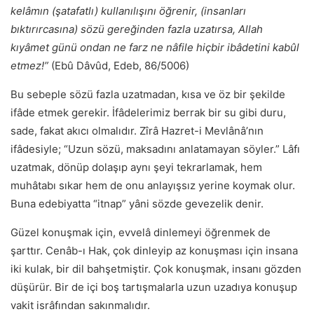
kelâmın (şatafatlı) kullanılışını öğrenir, (insanları
bıktırırcasına) sözü gereğinden fazla uzatırsa, Allah
kıyâmet günü ondan ne farz ne nâfile hiçbir ibâdetini kabûl
etmez!”
(Ebû Dâvûd, Edeb, 86/5006)
Bu sebeple sözü fazla uzatmadan, kısa ve öz bir şekilde
ifâde etmek gerekir. İfâdelerimiz berrak bir su gibi duru,
sade, fakat akıcı olmalıdır. Zîrâ Hazret-i Mevlânâ’nın
ifâdesiyle; “Uzun sözü, maksadını anlatamayan söyler.” Lâfı
uzatmak, dönüp dolaşıp aynı şeyi tekrarlamak, hem
muhâtabı sıkar hem de onu anlayışsız yerine koymak olur.
Buna edebiyatta “itnap” yâni sözde gevezelik denir.
Güzel konuşmak için, evvelâ dinlemeyi öğrenmek de
şarttır. Cenâb-ı Hak, çok dinleyip az konuşması için insana
iki kulak, bir dil bahşetmiştir. Çok konuşmak, insanı gözden
düşürür. Bir de içi boş tartışmalarla uzun uzadıya konuşup
vakit isrâfından sakınmalıdır.