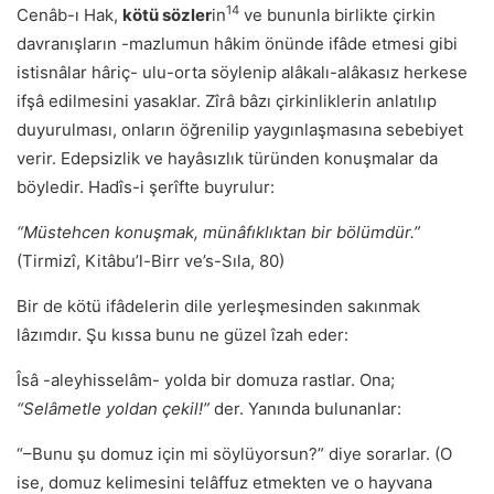
14
Cenâb-ı Hak,
kötü sözler
in
ve bununla birlikte çirkin
davranışların -mazlumun hâkim önünde ifâde etmesi gibi
istisnâlar hâriç- ulu-orta söylenip alâkalı-alâkasız herkese
ifşâ edilmesini yasaklar. Zîrâ bâzı çirkinliklerin anlatılıp
duyurulması, onların öğrenilip yaygınlaşmasına sebebiyet
verir. Edepsizlik ve hayâsızlık türünden konuşmalar da
böyledir. Hadîs-i şerîfte buyrulur:
“Müstehcen konuşmak, münâfıklıktan bir bölümdür.”
(Tirmizî, Kitâbu’l-Birr ve’s-Sıla, 80)
Bir de kötü ifâdelerin dile yerleşmesinden sakınmak
lâzımdır. Şu kıssa bunu ne güzel îzah eder:
Îsâ -aleyhisselâm- yolda bir domuza rastlar. Ona;
“Selâmetle yoldan çekil!”
der. Yanında bulunanlar:
“–Bunu şu domuz için mi söylüyorsun?” diye sorarlar. (O
ise, domuz kelimesini telâffuz etmekten ve o hayvana