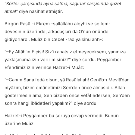
“Körler çarşısında ayna satma, sağırlar çarşısında gazel
atma!”
diye nasihat etmiştir.
Birgün Rasûl-i Ekrem -sallâllâhu aleyhi ve sellem-
devesinin üzerinde, arkadaşları da O’nun önünde
gidiyorlardı. Muâz bin Cebel -radıyallâhu anh-:
“–Ey Allâh’ın Elçisi! Siz’i rahatsız etmeyeceksem, yanınıza
yaklaşmama izin verir misiniz?” diye sordu. Peygamber
Efendimiz izin verince Hazret-i Muâz:
“–Canım Sana fedâ olsun, yâ Rasûlallah! Cenâb-ı Mevlâ’dan
niyâzım, bizim emânetimizi Sen’den önce almasıdır. Allah
göstermesin ama, Sen bizden önce vefât edersen, Sen’den
sonra hangi ibâdetleri yapalım?” diye sordu.
Hazret-i Peygamber bu soruya cevap vermedi. Bunun
üzerine Muâz: