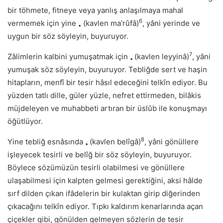
bir töhmete, fitneye veya yanlış anlaşılmaya mahal
6
vermemek için yine
(kavlen ma’rûfâ)
, yâni yerinde ve
•
uygun bir söz söyleyin, buyuruyor.
7
Zâlimlerin kalbini yumuşatmak için
(kavlen leyyinâ)
, yâni
•
yumuşak söz söyleyin, buyuruyor. Tebliğde sert ve haşin
hitapların, menfî bir tesir hâsıl edeceğini telkîn ediyor. Bu
yüzden tatlı dille, güler yüzle, nefret ettirmeden, bilâkis
müjdeleyen ve muhabbeti artıran bir üslûb ile konuşmayı
öğütlüyor.
8
Yine tebliğ esnâsında
(kavlen belîgâ)
, yâni gönüllere
•
işleyecek tesirli ve belîğ bir söz söyleyin, buyuruyor.
Böylece sözümüzün tesirli olabilmesi ve gönüllere
ulaşabilmesi için kalpten gelmesi gerektiğini, aksi hâlde
sırf dilden çıkan ifâdelerin bir kulaktan girip diğerinden
çıkacağını telkîn ediyor. Tıpkı kaldırım kenarlarında açan
çiçekler gibi, gönülden gelmeyen sözlerin de tesir