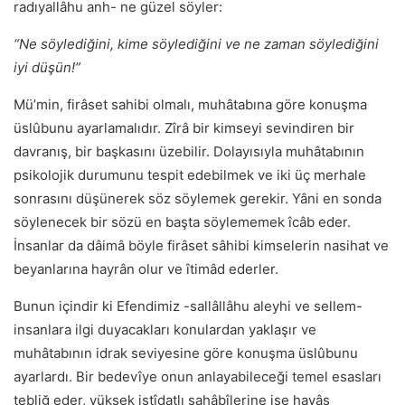
radıyallâhu anh- ne güzel söyler:
“Ne söylediğini, kime söylediğini ve ne zaman söylediğini
iyi düşün!”
Mü’min, firâset sahibi olmalı, muhâtabına göre konuşma
üslûbunu ayarlamalıdır. Zîrâ bir kimseyi sevindiren bir
davranış, bir başkasını üzebilir. Dolayısıyla muhâtabının
psikolojik durumunu tespit edebilmek ve iki üç merhale
sonrasını düşünerek söz söylemek gerekir. Yâni en sonda
söylenecek bir sözü en başta söylememek îcâb eder.
İnsanlar da dâimâ böyle firâset sâhibi kimselerin nasihat ve
beyanlarına hayrân olur ve îtimâd ederler.
Bunun içindir ki Efendimiz -sallâllâhu aleyhi ve sellem-
insanlara ilgi duyacakları konulardan yaklaşır ve
muhâtabının idrak seviyesine göre konuşma üslûbunu
ayarlardı. Bir bedevîye onun anlayabileceği temel esasları
tebliğ eder, yüksek istîdatlı sahâbîlerine ise havâs