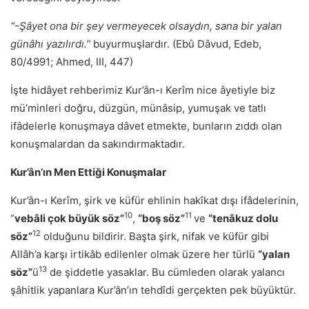
“-Şâyet ona bir şey vermeyecek olsaydın, sana bir yalan
günâhı yazılırdı.”
buyurmuşlardır. (Ebû Dâvud, Edeb,
80/4991; Ahmed, III, 447)
İşte hidâyet rehberimiz Kur’ân-ı Kerîm nice âyetiyle biz
mü’minleri doğru, düzgün, münâsip, yumuşak ve tatlı
ifâdelerle konuşmaya dâvet etmekte, bunların zıddı olan
konuşmalardan da sakındırmaktadır.
Kur’ân’ın Men Ettiği Konuşmalar
Kur’ân-ı Kerîm, şirk ve küfür ehlinin hakîkat dışı ifâdelerinin,
10
11
“
vebâli çok büyük söz”
,
“boş söz”
ve
“tenâkuz dolu
12
söz”
olduğunu bildirir. Başta şirk, nifak ve küfür gibi
Allâh’a karşı irtikâb edilenler olmak üzere her türlü
“yalan
13
söz”
ü
de şiddetle yasaklar. Bu cümleden olarak yalancı
şâhitlik yapanlara Kur’ân’ın tehdîdi gerçekten pek büyüktür.