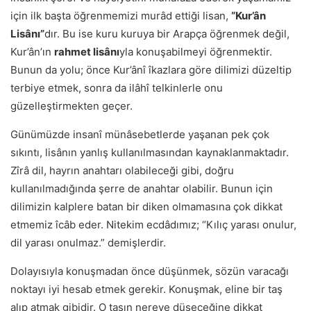
için ilk başta öğrenmemizi murâd ettiği lisan,
“Kur’ân
Lisânı”
dır. Bu ise kuru kuruya bir Arapça öğrenmek değil,
Kur’ân’ın
rahmet lisânı
yla konuşabilmeyi öğrenmektir.
Bunun da yolu; önce Kur’ânî îkazlara göre dilimizi düzeltip
terbiye etmek, sonra da ilâhî telkinlerle onu
güzelleştirmekten geçer.
Günümüzde insanî münâsebetlerde yaşanan pek çok
sıkıntı, lisânın yanlış kullanılmasından kaynaklanmaktadır.
Zîrâ dil, hayrın anahtarı olabileceği gibi, doğru
kullanılmadığında şerre de anahtar olabilir. Bunun için
dilimizin kalplere batan bir diken olmamasına çok dikkat
etmemiz îcâb eder. Nitekim ecdâdımız; “Kılıç yarası onulur,
dil yarası onulmaz.” demişlerdir.
Dolayısıyla konuşmadan önce düşünmek, sözün varacağı
noktayı iyi hesab etmek gerekir. Konuşmak, eline bir taş
alıp atmak gibidir. O taşın nereye düşeceğine dikkat