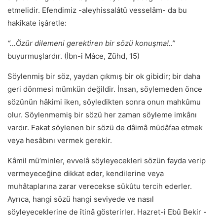
etmelidir. Efendimiz -aleyhissalâtü vesselâm- da bu
hakîkate işâretle:
“…Özür dilemeni gerektiren bir sözü konuşma!..”
buyurmuşlardır.
(İbn-i Mâce, Zühd, 15)
Söylenmiş bir söz, yaydan çıkmış bir ok gibidir; bir daha
geri dönmesi mümkün değildir. İnsan, söylemeden önce
sözünün hâkimi iken, söyledikten sonra onun mahkûmu
olur. Söylenmemiş bir sözü her zaman söyleme imkânı
vardır. Fakat söylenen bir sözü de dâimâ müdâfaa etmek
veya hesâbını vermek gerekir.
Kâmil mü’minler, evvelâ söyleyecekleri sözün fayda verip
vermeyeceğine dikkat eder, kendilerine veya
muhâtaplarına zarar verecekse sükûtu tercih ederler.
Ayrıca, hangi sözü hangi seviyede ve nasıl
söyleyeceklerine de îtinâ gösterirler. Hazret-i Ebû Bekir -