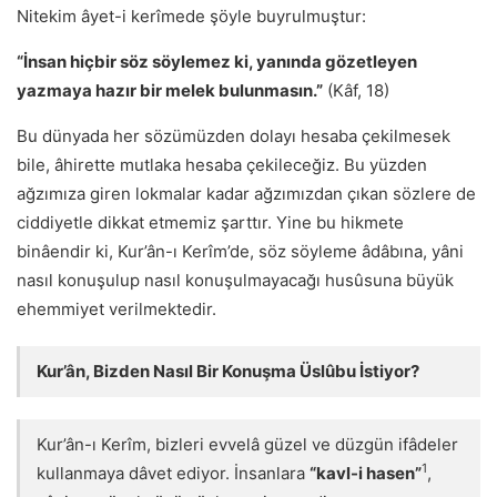
Nitekim âyet-i kerîmede şöyle buyrulmuştur:
“İnsan hiçbir söz söylemez ki, yanında gözetleyen
yazmaya hazır bir melek bulunmasın.”
(Kâf, 18)
Bu dünyada her sözümüzden dolayı hesaba çekilmesek
bile, âhirette mutlaka hesaba çekileceğiz. Bu yüzden
ağzımıza giren lokmalar kadar ağzımızdan çıkan sözlere de
ciddiyetle dikkat etmemiz şarttır. Yine bu hikmete
binâendir ki, Kur’ân-ı Kerîm’de, söz söyleme âdâbına, yâni
nasıl konuşulup nasıl konuşulmayacağı husûsuna büyük
ehemmiyet verilmektedir.
Kur’ân, Bizden Nasıl Bir Konuşma Üslûbu İstiyor?
Kur’ân-ı Kerîm, bizleri evvelâ güzel ve düzgün ifâdeler
1
kullanmaya dâvet ediyor. İnsanlara
“kavl-i hasen”
,