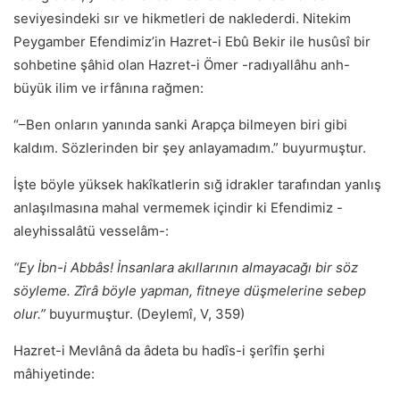
seviyesindeki sır ve hikmetleri de naklederdi. Nitekim
Peygamber Efendimiz’in Hazret-i Ebû Bekir ile husûsî bir
sohbetine şâhid olan Hazret-i Ömer -radıyallâhu anh-
büyük ilim ve irfânına rağmen:
“–Ben onların yanında sanki Arapça bilmeyen biri gibi
kaldım. Sözlerinden bir şey anlayamadım.” buyurmuştur.
İşte böyle yüksek hakîkatlerin sığ idrakler tarafından yanlış
anlaşılmasına mahal vermemek içindir ki Efendimiz -
aleyhissalâtü vesselâm-:
“Ey İbn-i Abbâs! İnsanlara akıllarının almayacağı bir söz
söyleme. Zîrâ böyle yapman, fitneye düşmelerine sebep
olur.”
buyurmuştur. (Deylemî, V, 359)
Hazret-i Mevlânâ da âdeta bu hadîs-i şerîfin şerhi
mâhiyetinde: