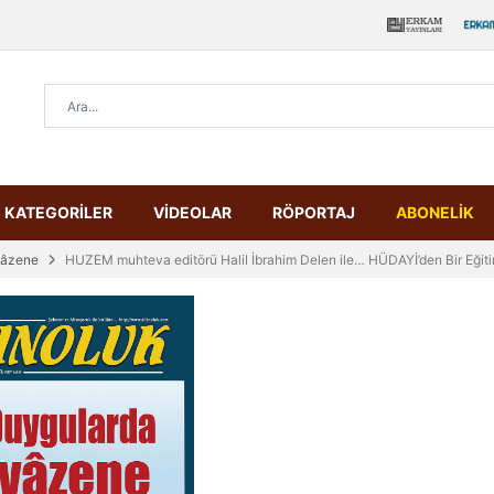
KATEGORİLER
VİDEOLAR
RÖPORTAJ
ABONELİK
vâzene
HUZEM muhteva editörü Halil İbrahim Delen ile… HÜDAYİ’den Bir Eği