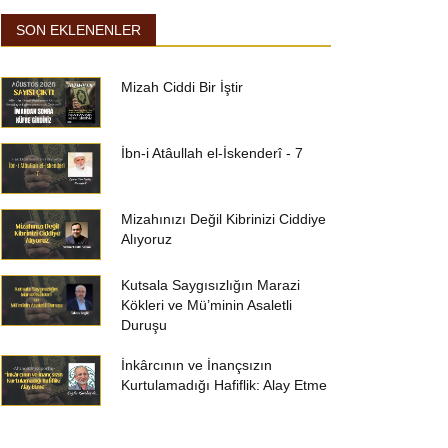
SON EKLENENLER
Mizah Ciddi Bir İştir
İbn-i Atâullah el-İskenderî - 7
Mizahınızı Değil Kibrinizi Ciddiye
Alıyoruz
Kutsala Saygısızlığın Marazi
Kökleri ve Mü’minin Asaletli
Duruşu
İnkârcının ve İnançsızın
Kurtulamadığı Hafiflik: Alay Etme