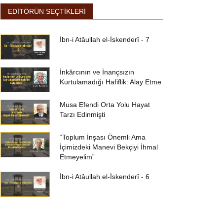
EDİTÖRÜN SEÇTİKLERİ
İbn-i Atâullah el-İskenderî - 7
İnkârcının ve İnançsızın
Kurtulamadığı Hafiflik: Alay Etme
Musa Efendi Orta Yolu Hayat
Tarzı Edinmişti
“Toplum İnşası Önemli Ama
İçimizdeki Manevi Bekçiyi İhmal
Etmeyelim”
İbn-i Atâullah el-İskenderî - 6