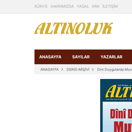
KÜNYE
HAKKIMIZDA
YASAL
ARA
İLETİŞİM
ANASAYFA
SAYILAR
YAZARLAR
ANASAYFA
DERGİ ARŞİVİ
Dini Duygularda Mu