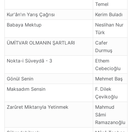
Temel
Kur'ân'ın Yarış Çağrısı
Kerim Buladı
Babaya Mektup
Neslihan Nur
Türk
ÜMİTVAR OLMANIN ŞARTLARI
Cafer
Durmuş
Nokta-i Süveydâ - 3
Ethem
Cebecioğlu
Gönül Senin
Mehmet Baş
Maksadım Sensin
F. Dilek
Çevikoğlu
Zarûret Miktarıyla Yetinmek
Mahmud
Sâmi
Ramazanoğlu