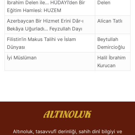
İbrahim Delen ile… HÜDAYİ’den Bir
Delen
Eğitim Hamlesi: HUZEM
Azerbaycan Bir Hizmet Erini Dâr-ı
Alican Tatlı
Bekâya Uğurladı... Feyzullah Dayı
Filistin’in Makus Talihi ve İslam
Beytullah
Dünyası
Demircioğlu
İyi Müslüman
Halil İbrahim
Kurucan
Altınoluk, tasavvufî derinliği, sahih dinî bilgiyi ve