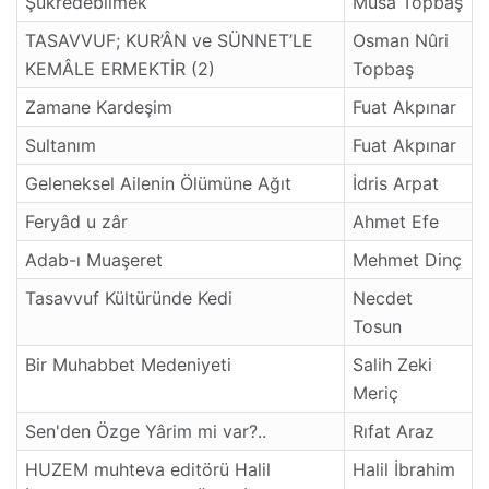
Şükredebilmek
Mûsâ Topbaş
TASAVVUF; KUR’ÂN ve SÜNNET’LE
Osman Nûri
KEMÂLE ERMEKTİR (2)
Topbaş
Zamane Kardeşim
Fuat Akpınar
Sultanım
Fuat Akpınar
Geleneksel Ailenin Ölümüne Ağıt
İdris Arpat
Feryâd u zâr
Ahmet Efe
Adab-ı Muaşeret
Mehmet Dinç
Tasavvuf Kültüründe Kedi
Necdet
Tosun
Bir Muhabbet Medeniyeti
Salih Zeki
Meriç
Sen'den Özge Yârim mi var?..
Rıfat Araz
HUZEM muhteva editörü Halil
Halil İbrahim