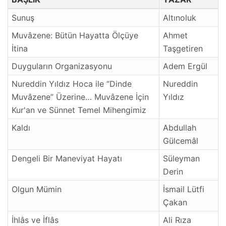
Sunuş
Altınoluk
Muvâzene: Bütün Hayatta Ölçüye
Ahmet
İtina
Taşgetiren
Duyguların Organizasyonu
Adem Ergül
Nureddin Yıldız Hoca ile “Dinde
Nureddin
Muvâzene” Üzerine… Muvâzene İçin
Yıldız
Kur'an ve Sünnet Temel Mihengimiz
Kaldı
Abdullah
Gülcemâl
Dengeli Bir Maneviyat Hayatı
Süleyman
Derin
Olgun Mümin
İsmail Lütfi
Çakan
İhlâs ve İflâs
Ali Rıza