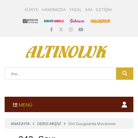
KÜNYE
HAKKIMIZDA
YASAL
ARA
İLETİŞİM
MENÜ
ANASAYFA
DERGİ ARŞİVİ
Dini Duygularda Muvâzene