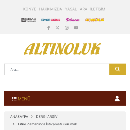
KÜNYE
HAKKIMIZDA
YASAL
ARA
İLETİŞİM
MENÜ
ANASAYFA
DERGİ ARŞİVİ
Fitne Zamanında İstikameti Korumak