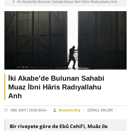
İki Akabe’de Bulunan Sahabi Muaz İbni Hâris Radıyallahu Anh
İki Akabe’de Bulunan Sahabi
Muaz İbni Hâris Radıyallahu
Anh
369. SAYI | 2020 Ekim
Mustafa Eriş
GÖNÜL ERLERİ
Bir rivayete göre de Ebû Cehil’i, Muâz ile