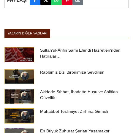
PAYLAŞ:
YAZARIN DIĞER YAZILARI
Sultan’ül-Ârifin Sâmi Efendi Hazretleri’nden
Hatıralar…
Rabbimiz Bizi Birbirimize Sevdirsin
Akidede Sıhhat, İbadette Huşu ve Ahlâkta
Güzellik
Muhabbet Teslimiyet Zırhına Girmeli
En Büyük Zuhurat Şeriatı Yaşamaktır