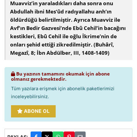
Muavviz’in yaraladıkları daha sonra onu
Abdullah ibni Mes‘ûd radıyallahu anh’ın
öldürdüğü belirtilmiştir. Ayrıca Muavviz ile
Avf’ın Bedir Gazvesi’nde Ebû Cehil’in bacağını
kestikleri, Ebû Cehil ile oğlu İkrime’nin de
onları şehid ettiği zikredilmiştir. (Buhârî,
Megazî, 8; İbn Abdülber, III, 1408-1409)
Bu yazının tamamını okumak için abone
olmanız gerekmektedir.
Tüm yazılara erişmek için abonelik paketlerimizi
inceleyebilirsiniz.
ABONE OL