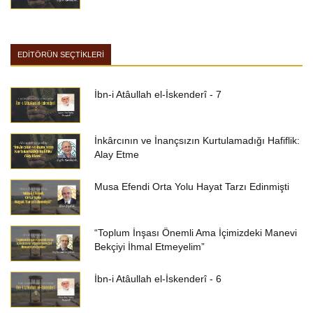
EDİTÖRÜN SEÇTİKLERİ
İbn-i Atâullah el-İskenderî - 7
İnkârcının ve İnançsızın Kurtulamadığı Hafiflik:
Alay Etme
Musa Efendi Orta Yolu Hayat Tarzı Edinmişti
“Toplum İnşası Önemli Ama İçimizdeki Manevi
Bekçiyi İhmal Etmeyelim”
İbn-i Atâullah el-İskenderî - 6