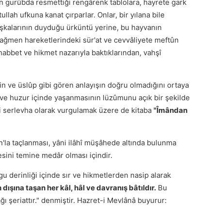
in gurûbda resmettiği rengârenk tablolara, hayrete gark
ullah ufkuna kanat çırparlar. Onlar, bir yılana bile
aşkalarının duyduğu ürküntü yerine, bu hayvanın
rağmen hareketlerindeki sür'at ve cevvâliyete meftûn
habbet ve hikmet nazarıyla baktıklarından, vahşî
lin ve üslûp gibi gören anlayışın doğru olmadığını ortaya
z ve huzur içinde yaşanmasının lüzûmunu açık bir şekilde
yi serlevha olarak vurgulamak üzere de kitaba
"Îmândan
n'la taçlanması, yâni ilâhî müşâhede altında bulunma
sini temine medâr olması içindir.
u derinliği içinde sır ve hikmetlerden nasip alarak
ışına taşan her kâl, hâl ve davranış bâtıldır.
Bu
ğı şeriattır." denmiştir. Hazret-i Mevlânâ buyurur: