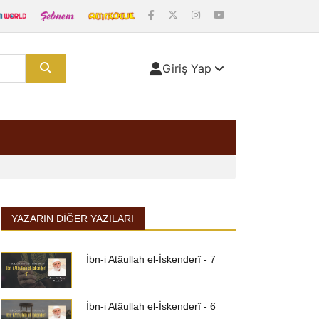
Giriş Yap
YAZARIN DIĞER YAZILARI
İbn-i Atâullah el-İskenderî - 7
İbn-i Atâullah el-İskenderî - 6