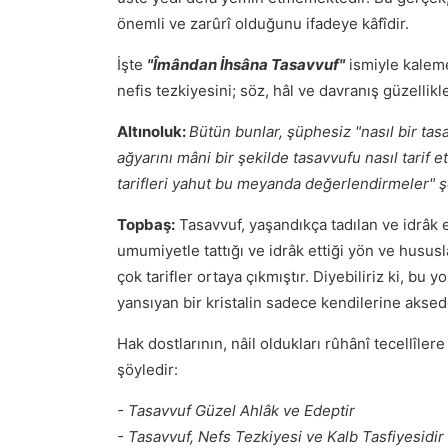
önemli ve zarûrî olduğunu ifadeye kâfîdir.
İşte
"Îmândan İhsâna Tasavvuf"
ismiyle kaleme
nefis tezkiyesini; söz, hâl ve davranış güzellikle
Altınoluk:
Bütün bunlar, şüphesiz "nasıl bir tas
ağyarını mâni bir şekilde tasavvufu nasıl tarif et
tarifleri yahut bu meyanda değerlendirmeler" ş
Topbaş:
Tasavvuf, yaşandıkça tadılan ve idrâk 
umumiyetle tattığı ve idrâk ettiği yön ve hususl
çok tarifler ortaya çıkmıştır. Diyebiliriz ki, bu 
yansıyan bir kristalin sadece kendilerine akse
Hak dostlarının, nâil oldukları rûhânî tecellîlere
şöyledir:
- Tasavvuf Güzel Ahlâk ve Edeptir
- Tasavvuf, Nefs Tezkiyesi ve Kalb Tasfiyesidir