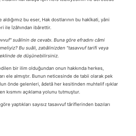
 aldığımız bu eser, Hak dostlarının bu hakîkati, yâni
ri ile îzâhından ibârettir.
avvuf" suâlinin de cevabı. Buna göre efradını câmi
meliyiz? Bu suâli, zatıâlinizden "tasavvuf tarifi veya
eklinde de düşünebilirsiniz.
edilen bir ilim olduğundan onun hakkında herkes,
arı ele almıştır. Bunun neticesinde de tabii olarak pek
yolun önde gelenleri, âdetâ her kesitinden muhtelif ışıklar
den kısmını açıklama yolunu tutmuştur.
 göre yaptıkları sayısız tasavvuf târiflerinden bazıları