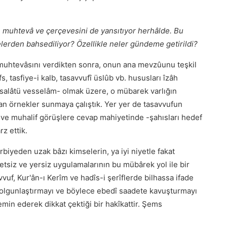
n muhtevâ ve çerçevesini de yansıtıyor herhâlde. Bu
nelerden bahsediliyor? Özellikle neler gündeme getirildi?
uhtevâsını verdikten sonra, onun ana mevzûunu teşkil
, tasfiye-i kalb, tasavvufî üslûb vb. hususları îzâh
salâtü vesselâm- olmak üzere, o mübarek varlığın
dan örnekler sunmaya çalıştık. Yer yer de tasavvufun
düt ve muhalif görüşlere cevap mahiyetinde -şahısları hedef
z ettik.
rbiyeden uzak bâzı kimselerin, ya iyi niyetle fakat
yetsiz ve yersiz uygulamalarının bu mübârek yol ile bir
vuf, Kur'ân-ı Kerîm ve hadîs-i şerîflerde bilhassa ifade
ı olgunlaştırmayı ve böylece ebedî saadete kavuşturmayı
min ederek dikkat çektiği bir hakîkattir. Şems