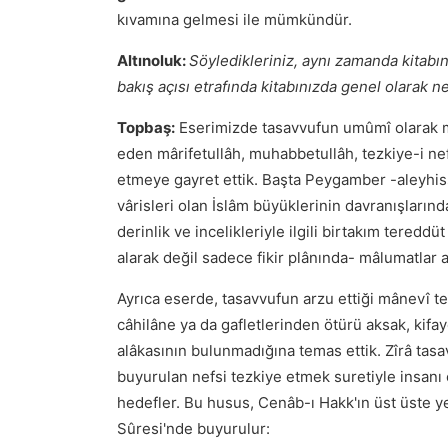
kıvamına gelmesi ile mümkündür.
Altınoluk:
Söyledikleriniz, aynı zamanda kitabı
bakış açısı etrafında kitabınızda genel olarak 
Topbaş:
Eserimizde tasavvufun umûmî olarak m
eden mârifetullâh, muhabbetullâh, tezkiye-i nefs
etmeye gayret ettik. Başta Peygamber -aleyhis
vârisleri olan İslâm büyüklerinin davranışların
derinlik ve incelikleriyle ilgili birtakım tered
alarak değil sadece fikir plânında- mâlumatlar ar
Ayrıca eserde, tasavvufun arzu ettiği mânevî te
câhilâne ya da gafletlerinden ötürü aksak, kifa
alâkasının bulunmadığına temas ettik. Zîrâ tasav
buyurulan nefsi tezkiye etmek suretiyle insan
hedefler. Bu husus, Cenâb-ı Hakk'ın üst üste ye
Sûresi'nde buyurulur: