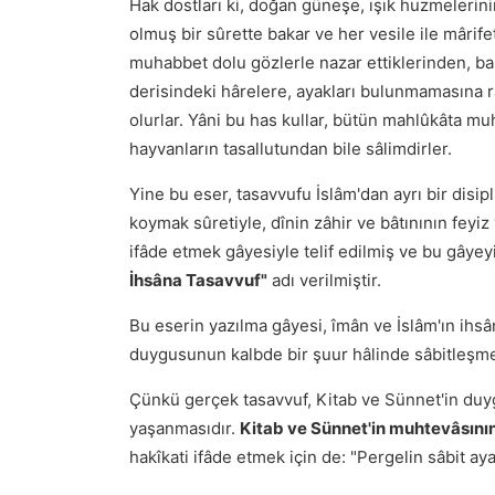
Hak dostları ki, doğan güneşe, ışık huzmelerin
olmuş bir sûrette bakar ve her vesile ile mârifet
muhabbet dolu gözlerle nazar ettiklerinden, b
derisindeki hârelere, ayakları bulunmamasına 
olurlar. Yâni bu has kullar, bütün mahlûkâta mu
hayvanların tasallutundan bile sâlimdirler.
Yine bu eser, tasavvufu İslâm'dan ayrı bir disip
koymak sûretiyle, dînin zâhir ve bâtınının feyi
ifâde etmek gâyesiyle telif edilmiş ve bu gâye
İhsâna Tasavvuf"
adı verilmiştir.
Bu eserin yazılma gâyesi, îmân ve İslâm'ın ihsâ
duygusunun kalbde bir şuur hâlinde sâbitleşme
Çünkü gerçek tasavvuf, Ki­tab ve Sünnet'in duyg
yaşanmasıdır.
Kitab ve Sünnet'in muhtevâsının d
hakîkati ifâde etmek için de: "Pergelin sâbit aya