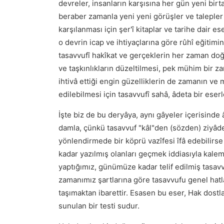
devreler, insanların karşısına her gün yeni birta
beraber zamanla yeni yeni görüşler ve talepler 
karşılanması için şer'î kitaplar ve tarihe dair 
o devrin icap ve ihtiyaçlarına göre rûhî eğitimi
tasavvufî hakîkat ve gerçeklerin her zaman doğru
ve taşkınlıkların düzeltilmesi, pek mühim bir za
ihtivâ ettiği engin güzelliklerin de zamanın ve
edilebilmesi için tasavvufî sahâ, âdeta bir eserl
İşte biz de bu deryâya, aynı gâyeler içerisinde 
damla, çünkü tasavvuf "kâl"den (sözden) ziyâd
yönlendirmede bir köprü vazîfesi îfâ edebilirse
kadar yazılmış olanları geçmek iddiasıyla kalem
yaptığımız, günümüze kadar telif edilmiş tasavvu
zamanımız şartlarına göre tasavvufu genel ha
taşımaktan ibarettir. Esasen bu eser, Hak dost
sunulan bir testi sudur.