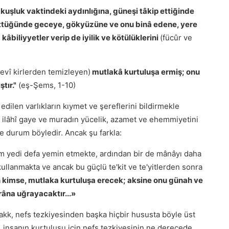
 kuşluk vaktindeki aydınlığına, güneşi tâkip ettiğinde
örttüğünde geceye, gökyüzüne ve onu binâ edene, yere
kâbiliyyetler verip de iyilik ve kötülüklerini
(fücûr ve
evî kirlerden temizleyen)
mutlakâ kurtuluşa ermiş; onu
tır."
(eş-Şems, 1-10)
ilen varlıkların kıymet ve şereflerini bildirmekle
 ilâhî gaye ve muradın yücelik, azamet ve ehemmiyetini
e durum böyledir. Ancak şu farkla:
am yedi defa yemin etmekte, ardından bir de mânâyı daha
kullanmakta ve ancak bu güçlü te'kit ve te'yitlerden sonra
n kimse, mutlaka kurtuluşa erecek; aksine onu günah ve
âna uğrayacaktır...»
 Hakk, nefs tezkiyesinden başka hiçbir hususta böyle üst
 insanın kurtuluşu için nefs tezkiyesinin ne derecede