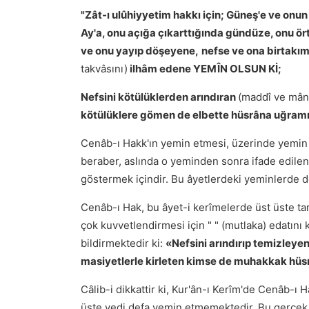
"Zât-ı ulûhiyyetim hakkı için; Güneş'e ve onun
Ay'a, onu açığa çıkarttığında gündüze, onu 
ve onu yayıp döşeyene,
nefse ve ona birtakım 
takvâsını)
ilhâm edene YEMÎN OLSUN Kİ;
Nefsini kötülüklerden arındıran
(maddî ve mân
kötülüklere gömen de elbette hüsrâna uğramış
Cenâb-ı Hakk'ın yemin etmesi, üzerinde yemin ed
beraber, aslında o yeminden sonra ifade edilen
göstermek içindir. Bu âyetlerdeki yeminlerde d
Cenâb-ı Hak, bu âyet-i kerîmelerde üst üste t
çok kuvvetlendirmesi için " " (mutlaka) edatını 
bildirmektedir ki:
«Nefsini arındırıp temizleye
masiyetlerle kirleten kimse de muhakkak hüsr
Câlib-i dikkattir ki, Kur'ân-ı Kerîm'de Cenâb-ı
üste yedi defa yemin etmemektedir. Bu gerçek,