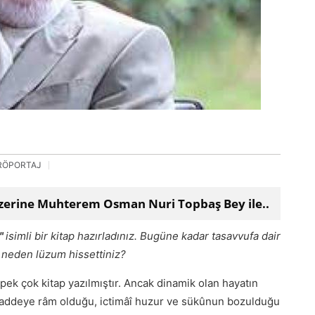
RÖPORTAJ
zerine Muhterem Osman Nuri Topbaş Bey ile..
"
isimli bir kitap hazırladınız. Bugüne kadar tasavvufa dair
e neden lüzum hissettiniz?
ek çok kitap yazılmıştır. Ancak dinamik olan hayatın
 maddeye râm olduğu, ictimâî huzur ve sükûnun bozulduğu