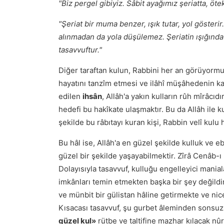
"Biz pergel gibiyiz. Sâbit ayağımız şeriatta, öte
"Şeriat bir muma benzer, ışık tutar, yol göster
alınmadan da yola düşülemez. Şeriatin ışığında
tasavvuftur."
Diğer taraftan kulun, Rabbini her an görüyorm
hayatını tanzîm etmesi ve ilâhî müşâhedenin ka
edilen
ihsân
, Allâh'a yakın kulların rûh mîrâcıdır
hedefi bu hakîkate ulaşmaktır. Bu da Allâh ile ku
şekilde bu râbıtayı kuran kişi, Rabbin velî kulu h
Bu hâl ise, Allâh'a en güzel şekilde kulluk ve eb
güzel bir şekilde yaşayabilmektir. Zîrâ Cenâb-ı 
Dolayısıyla tasavvuf, kulluğu engelleyici mania
imkânları temin etmekten başka bir şey değildir.
ve münbit bir gülistan hâline getirmekte ve ni
Kısacası tasavvuf, şu gurbet âleminden sonsuz 
güzel kul»
rütbe ve taltifine mazhar kılacak nûr