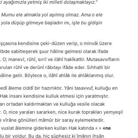
ki ayağımızla yetmiş iki milleti dolaşmaktayız."
ir. Mumu ele almakla yol aşılmış olmaz. Ama o ele
 yola düşüp gitmeye başladın mı, işte bu gidişin
uşçasına kendisine çeki-düzen verip, o minvâl üzere
lbde sabitleşerek şuur hâline gelmesi olarak ifade
. O; manevî, rûhî, sırrî ve ilâhî hakîkattir. Mutasavvıfların
rulan rûhî ve derûnî râbıtayı ifâde eder. Sıhhatli bir
âline gelir. Böylece o, ilâhî ahlâk ile ahlâklanmış olur.
edî âleme ciddî bir hazırlıktır. Yâni tasavvuf, kulluğu en
Hak insanı kendisine kulluk etmesi için yaratmıştır.
ları ortadan kaldırmaktan ve kulluğa vesile olacak
 O, nice yaraları sararken, nice kurak toprakları yemyeşil
ce vîrâne gönülleri mâmûr bir saray eylemektedir.
vuslat âlemine giderken kulları Hak katında « »
«ne
lu bir yoldur. Bu da, hiç şüphesiz ki îmânın ihsân