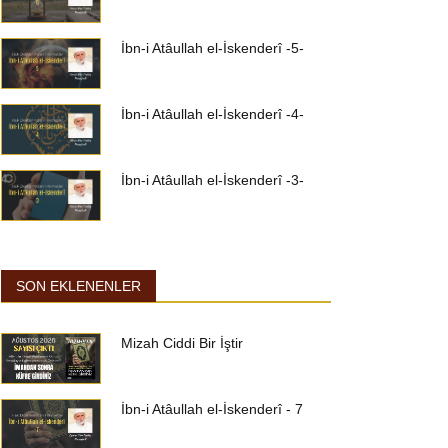
İbn-i Atâullah el-İskenderî -5-
İbn-i Atâullah el-İskenderî -4-
İbn-i Atâullah el-İskenderî -3-
SON EKLENENLER
Mizah Ciddi Bir İştir
İbn-i Atâullah el-İskenderî - 7