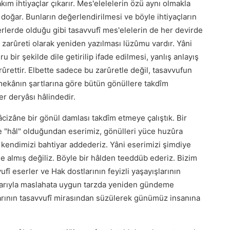
kım ihtiyaçlar çıkarır. Mes'elelelerin özü aynı olmakla
doğar. Bunların değerlendirilmesi ve böyle ihtiyaçların
eserlerde olduğu gibi tasavvufî mes'elelerin de her devirde
n zarûreti olarak yeniden yazılması lüzûmu vardır. Yâni
 bir şekilde dile getirilip ifade edilmesi, yanlış anlayış
rûrettir. Elbette sadece bu zarûretle değil, tasavvufun
 mekânın şartlarına göre bütün gönüllere takdîm
er deryâsı hâlindedir.
âcizâne bir gönül damlası takdîm etmeye çalıştık. Bir
e "hâl" olduğundan eserimiz, gönülleri yüce huzûra
 kendimizi bahtiyar addederiz. Yâni eserimizi şimdiye
e almış değiliz. Böyle bir hâlden teeddüb ederiz. Bizim
fî eserler ve Hak dostlarının feyizli yaşayışlarının
tlarıyla maslahata uygun tarzda yeniden gündeme
larının tasavvufî mirasından süzülerek günümüz insanına