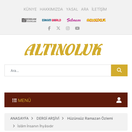
KÜNYE
HAKKIMIZDA
YASAL
ARA
İLETİŞİM
MENÜ
ANASAYFA
DERGİ ARŞİVİ
Hüzünsüz Ramazan Özlemi
İslâm İnsanın İhyâsıdır