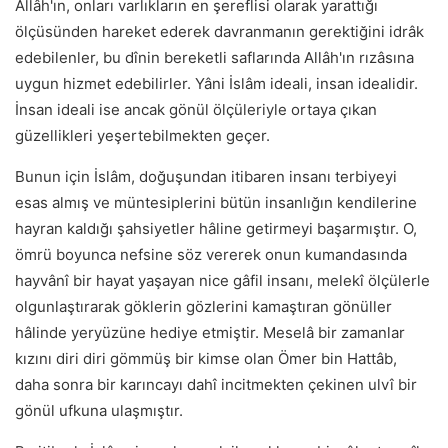
Allâh'ın, onları varlıkların en şereflisi olarak yarattığı
ölçüsünden hareket ederek davranmanın gerektiğini idrâk
edebilenler, bu dînin bereketli saflarında Allâh'ın rızâsına
uygun hizmet edebilirler. Yâni İslâm ideali, insan idealidir.
İnsan ideali ise ancak gönül ölçüleriyle ortaya çıkan
güzellikleri yeşertebilmekten geçer.
Bunun için İslâm, doğuşundan itibaren insanı terbiyeyi
esas almış ve müntesiplerini bütün insanlığın kendilerine
hayran kaldığı şahsiyetler hâline getirmeyi başarmıştır. O,
ömrü boyunca nefsine söz vererek onun kumandasında
hayvânî bir hayat yaşayan nice gâfil insanı, melekî ölçülerle
olgunlaştırarak göklerin gözlerini kamaştıran gönüller
hâlinde yeryüzüne hediye etmiştir. Meselâ bir zamanlar
kızını diri diri gömmüş bir kimse olan Ömer bin Hattâb,
daha sonra bir karıncayı dahî incitmekten çekinen ulvî bir
gönül ufkuna ulaşmıştır.