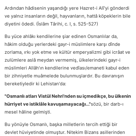
Ardından hâdisenin yaşandığı yere Hazret-i Alî'yi gönderdi
ve yalnız insanların değil, hayvanların, hattâ köpeklerin bile
diyetini ödedi. (İslâm Târihi, c. I, s. 525-527)
Bu yüce ahlâkı kendilerine şiar edinen Osmanlılar da,
hâkim olduğu yerlerdeki gayr-i müslimlere karşı dînde
zorlama, ırkı yok etme ve kültür emperyalizmi gibi icrâat ve
zulümlere aslâ meydan vermemiş, ülkelerindeki gayr-i
müslimleri Allâh'ın kendilerine vedîası/emaneti kabul eden
bir zihniyetle muâmelede bulunmuşlardır. Bu davranışın
bereketiyledir ki Lehistan'da:
"Osmanlı atları Vistül Nehri'nden su içmedikçe, bu ülkenin
hürriyet ve istiklâle kavuşamayacağı..."
sözü, bir darb-ı
mesel hâline gelmişti.
Bu yönüyle Osmanlı, başka milletlerin tercih ettiği bir
devlet hüviyetinde olmuştur. Nitekim Bizans asillerinden