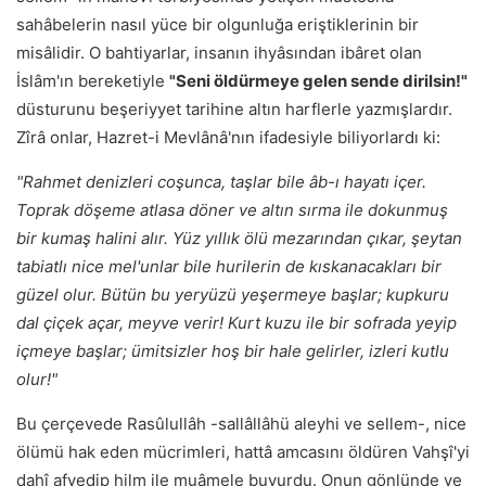
sahâbelerin nasıl yüce bir olgunluğa eriştiklerinin bir
misâlidir. O bahtiyarlar, insanın ihyâsından ibâret olan
İslâm'ın bereketiyle
"Seni öldürmeye gelen sende dirilsin!"
düsturunu beşeriyyet tarihine altın harflerle yazmışlardır.
Zîrâ onlar, Hazret-i Mevlânâ'nın ifadesiyle biliyorlardı ki:
"Rahmet denizleri coşunca, taşlar bile âb-ı hayatı içer.
Toprak döşeme atlasa döner ve altın sırma ile dokunmuş
bir kumaş halini alır. Yüz yıllık ölü mezarından çıkar, şeytan
tabiatlı nice mel'unlar bile hurilerin de kıskanacakları bir
güzel olur. Bütün bu yeryüzü yeşermeye başlar; kupkuru
dal çiçek açar, meyve verir! Kurt kuzu ile bir sofrada yeyip
içmeye başlar; ümitsizler hoş bir hale gelirler, izleri kutlu
olur!"
Bu çerçevede Rasûlullâh -sallâllâhü aleyhi ve sellem-, nice
ölümü hak eden mücrimleri, hattâ amcasını öldüren Vahşî'yi
dahî afvedip hilm ile muâmele buyurdu. Onun gönlünde ve