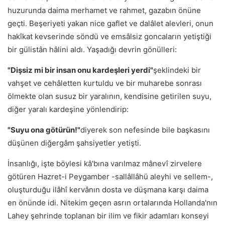
huzurunda daima merhamet ve rahmet, gazabın önüne
geçti. Beşeriyeti yakan nice gaflet ve dalâlet alevleri, onun
hakîkat kevserinde söndü ve emsâlsiz goncaların yetiştiği
bir gülistân hâlini aldı. Yaşadığı devrin gönülleri:
"Dişsiz mi bir insan onu kardeşleri yerdi"
şeklindeki bir
vahşet ve cehâletten kurtuldu ve bir muharebe sonrası
ölmekte olan susuz bir yaralının, kendisine getirilen suyu,
diğer yaralı kardeşine yönlendirip:
"Suyu ona götürün!"
diyerek son nefesinde bile başkasını
düşünen diğergâm şahsiyetler yetişti.
İnsanlığı, işte böylesi kâ'bına varılmaz mânevî zirvelere
götüren Hazret-i Peygamber -sallâllâhü aleyhi ve sellem-,
oluşturduğu ilâhî kervânın dosta ve düşmana karşı daima
en önünde idi. Nitekim geçen asrın ortalarında Hollanda'nın
Lahey şehrinde toplanan bir ilim ve fikir adamları konseyi