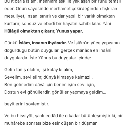
Bu itibarla İslâm, insanlara aşk ile yaklaşan bir rûhu temsîl
eder. Onun sayesinde merhamet çekirdeğinden fışkıran
mesuliyet, insanı sınırlı ve dar yapılı bir varlık olmaktan
kurtarır, sonsuz ve ebedî bir hayatın sahibi kılar. Yâni
Hülâgû olmaktan çıkarır, Yunus yapar.
Çünkü
İslâm, insanın ihyâsıdır.
Ve İslâm'ın yüce yapısının
doğurduğu bütün duygular, gerçek mânâda en insânî
duygulardır. İşte Yûnus bu duygular içinde:
Gelin tanış olalım, işi kolay kılalım,
Sevelim, sevilelim; dünyâ kimseye kalmaz!..
Ben gelmedim dâvâ için benim işim sevi için,
Dostun evi gönüllerdir, gönüller yapmaya geldim...
beyitlerini söylemiştir.
Ve bu hissiyât, şanlı ecdâd ile o kadar bütünleşmiştir ki, bir
muhârebe sonrası bize esir düşen bir düşman