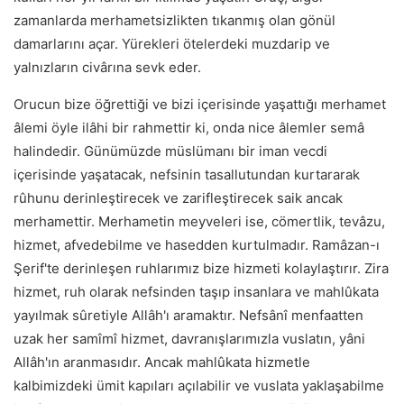
zamanlarda merhametsizlikten tıkanmış olan gönül
damarlarını açar. Yürekleri ötelerdeki muzdarip ve
yalnızların civârına sevk eder.
Orucun bize öğrettiği ve bizi içerisinde yaşattığı merhamet
âlemi öyle ilâhi bir rahmettir ki, onda nice âlemler semâ
halindedir. Günümüzde müslümanı bir iman vecdi
içerisinde yaşatacak, nefsinin tasallutundan kurtararak
rûhunu derinleştirecek ve zarifleştirecek saik ancak
merhamettir. Merhametin meyveleri ise, cömertlik, tevâzu,
hizmet, afvedebilme ve hasedden kurtulmadır. Ramâzan-ı
Şerif'te derinleşen ruhlarımız bize hizmeti kolaylaştırır. Zira
hizmet, ruh olarak nefsinden taşıp insanlara ve mahlûkata
yayılmak sûretiyle Allâh'ı aramaktır. Nefsânî menfaatten
uzak her samîmî hizmet, davranışlarımızla vuslatın, yâni
Allâh'ın aranmasıdır. Ancak mahlûkata hizmetle
kalbimizdeki ümit kapıları açılabilir ve vuslata yaklaşabilme