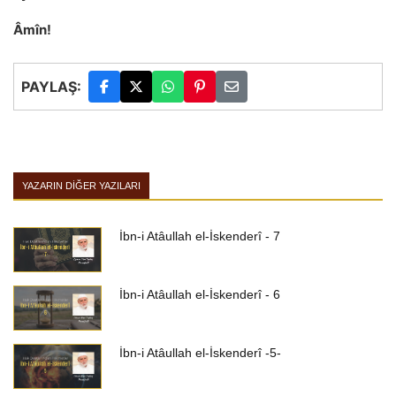
Âmîn!
PAYLAŞ:
YAZARIN DIĞER YAZILARI
İbn-i Atâullah el-İskenderî - 7
İbn-i Atâullah el-İskenderî - 6
İbn-i Atâullah el-İskenderî -5-