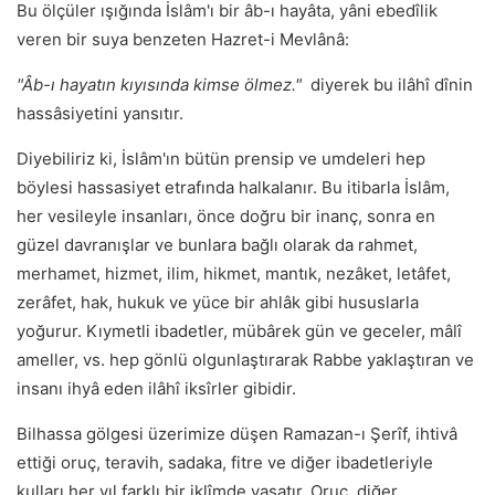
Bu ölçüler ışığında İslâm'ı bir âb-ı hayâta, yâni ebedîlik
veren bir suya benzeten Hazret-i Mevlânâ:
"Âb-ı hayatın kıyısında kimse ölmez."
diyerek bu ilâhî dînin
hassâsiyetini yansıtır.
Diyebiliriz ki, İslâm'ın bütün prensip ve umdeleri hep
böylesi hassasiyet etrafında halkalanır. Bu itibarla İslâm,
her vesileyle insanları, önce doğru bir inanç, sonra en
güzel davranışlar ve bunlara bağlı olarak da rahmet,
merhamet, hizmet, ilim, hikmet, mantık, nezâket, letâfet,
zerâfet, hak, hukuk ve yüce bir ahlâk gibi hususlarla
yoğurur. Kıymetli ibadetler, mübârek gün ve geceler, mâlî
ameller, vs. hep gönlü olgunlaştırarak Rabbe yaklaştıran ve
insanı ihyâ eden ilâhî iksîrler gibidir.
Bilhassa gölgesi üzerimize düşen Ramazan-ı Şerîf, ihtivâ
ettiği oruç, teravih, sadaka, fitre ve diğer ibadetleriyle
kulları her yıl farklı bir iklîmde yaşatır. Oruç, diğer