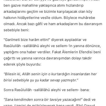
ben gazve mahalline yaklaşınca atımı hızlandırıp
arkadaşlarımı geçtim ve bizimle karşılaşacak olan köy
halkının hidâyetlerine vesîle oldum. Böylece muhârebe
olmadı. Ancak bazı gâfil ve ham arkadaşlarım bu davranışım
sebebiyle beni:
"Ganîmeti bize harâm ettin!" diyerek ayıpladılar ve
Rasûlullâh -sallâllâhü aleyhi ve sellem-'in yanına dönünce,
yaptığımı ona haber verdiler. Fakat Âlemlerin Efendisi beni
çağırttı ve yanına varınca davranışımdan dolayı takdir
ederek şöyle buyurdu:
"Bilesin ki, Allâh senin için o kurtardığın insanlardan her
birisi sebebiyle şu şu kadar sevap yazmıştır."
Sonra Rasûlullâh -sallâllâhü aleyhi ve sellem- bana:
"Sana kendimden sonra bir tavsiye yazacağım!"
dedi ve
yazıp, üzerini de mühürleyerek bana verdi. (Ebû Davud,