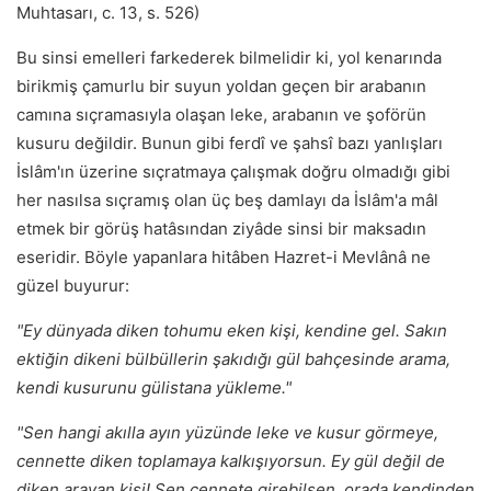
Muhtasarı, c. 13, s. 526)
Bu sinsi emelleri farkederek bilmelidir ki, yol kenarında
birikmiş çamurlu bir suyun yoldan geçen bir arabanın
camına sıçramasıyla olaşan leke, arabanın ve şoförün
kusuru değildir. Bunun gibi ferdî ve şahsî bazı yanlışları
İslâm'ın üzerine sıçratmaya çalışmak doğru olmadığı gibi
her nasılsa sıçramış olan üç beş damlayı da İslâm'a mâl
etmek bir görüş hatâsından ziyâde sinsi bir maksadın
eseridir. Böyle yapanlara hitâben Hazret-i Mevlânâ ne
güzel buyurur:
"Ey dünyada diken tohumu eken kişi, kendine gel. Sakın
ektiğin dikeni bülbüllerin şakıdığı gül bahçesinde arama,
kendi kusurunu gülistana yükleme."
"Sen hangi akılla ayın yüzünde leke ve kusur görmeye,
cennette diken toplamaya kalkışıyorsun. Ey gül değil de
diken arayan kişi! Sen cennete girebilsen, orada kendinden