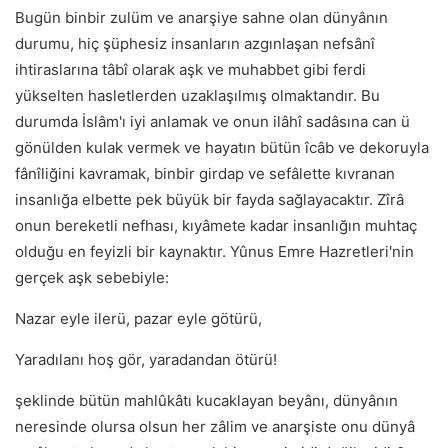
Bugün binbir zulüm ve anarşiye sahne olan dünyânın
durumu, hiç şüphesiz insanların azgınlaşan nefsânî
ihtiraslarına tâbî olarak aşk ve muhabbet gibi ferdi
yükselten hasletlerden uzaklaşılmış olmaktandır. Bu
durumda İslâm'ı iyi anlamak ve onun ilâhî sadâsına can ü
gönülden kulak vermek ve hayatın bütün îcâb ve dekoruyla
fânîliğini kavramak, binbir girdap ve sefâlette kıvranan
insanlığa elbette pek büyük bir fayda sağlayacaktır. Zîrâ
onun bereketli nefhası, kıyâmete kadar insanlığın muhtaç
olduğu en feyizli bir kaynaktır. Yûnus Emre Hazretleri'nin
gerçek aşk sebebiyle:
Nazar eyle ilerü, pazar eyle götürü,
Yaradılanı hoş gör, yaradandan ötürü!
şeklinde bütün mahlûkâtı kucaklayan beyânı, dünyânın
neresinde olursa olsun her zâlim ve anarşiste onu dünyâ