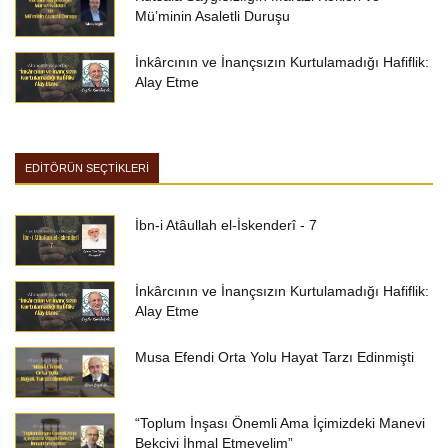
Mü’minin Asaletli Duruşu
İnkârcının ve İnançsızın Kurtulamadığı Hafiflik:
Alay Etme
EDİTÖRÜN SEÇTİKLERİ
İbn-i Atâullah el-İskenderî - 7
İnkârcının ve İnançsızın Kurtulamadığı Hafiflik:
Alay Etme
Musa Efendi Orta Yolu Hayat Tarzı Edinmişti
“Toplum İnşası Önemli Ama İçimizdeki Manevi
Bekçiyi İhmal Etmeyelim”