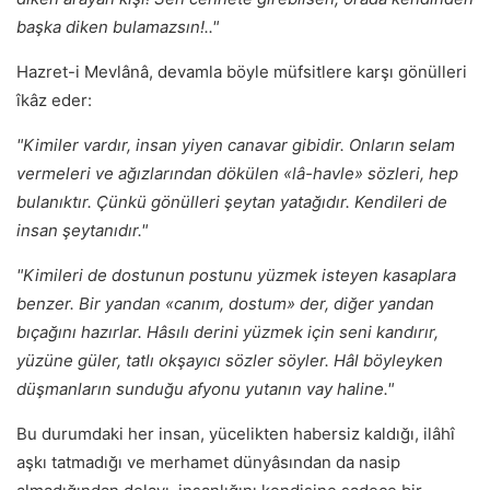
başka diken bulamazsın!.."
Hazret-i Mevlânâ, devamla böyle müfsitlere karşı gönülleri
îkâz eder:
"Kimiler vardır, insan yiyen canavar gibidir. Onların selam
vermeleri ve ağızlarından dökülen «lâ-havle» sözleri, hep
bulanıktır. Çünkü gönülleri şeytan yatağıdır. Kendileri de
insan şeytanıdır."
"Kimileri de dostunun postunu yüzmek isteyen kasaplara
benzer. Bir yandan «canım, dostum» der, diğer yandan
bıçağını hazırlar. Hâsılı derini yüzmek için seni kandırır,
yüzüne güler, tatlı okşayıcı sözler söyler. Hâl böyleyken
düşmanların sunduğu afyonu yutanın vay haline."
Bu durumdaki her insan, yücelikten habersiz kaldığı, ilâhî
aşkı tatmadığı ve merhamet dünyâsından da nasip