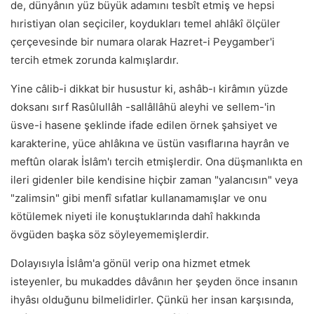
de, dünyânın yüz büyük adamını tesbît etmiş ve hepsi
hıristiyan olan seçiciler, koydukları temel ahlâkî ölçüler
çerçevesinde bir numara olarak Hazret-i Peygamber'i
tercih etmek zorunda kalmışlardır.
Yine câlib-i dikkat bir husustur ki, ashâb-ı kirâmın yüzde
doksanı sırf Rasûlullâh -sallâllâhü aleyhi ve sellem-'in
üsve-i hasene şeklinde ifade edilen örnek şahsiyet ve
karakterine, yüce ahlâkına ve üstün vasıflarına hayrân ve
meftûn olarak İslâm'ı tercih etmişlerdir. Ona düşmanlıkta en
ileri gidenler bile kendisine hiçbir zaman "yalancısın" veya
"zalimsin" gibi menfî sıfatlar kullanamamışlar ve onu
kötülemek niyeti ile konuştuklarında dahî hakkında
övgüden başka söz söyleyememişlerdir.
Dolayısıyla İslâm'a gönül verip ona hizmet etmek
isteyenler, bu mukaddes dâvânın her şeyden önce insanın
ihyâsı olduğunu bilmelidirler. Çünkü her insan karşısında,