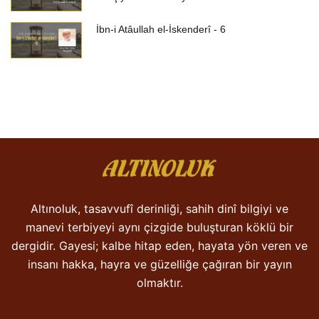
İbn-i Atâullah el-İskenderî - 6
Altınoluk, tasavvufî derinliği, sahih dinî bilgiyi ve
manevi terbiyeyi aynı çizgide buluşturan köklü bir
dergidir. Gayesi; kalbe hitap eden, hayata yön veren ve
insanı hakka, hayra ve güzelliğe çağıran bir yayın
olmaktır.