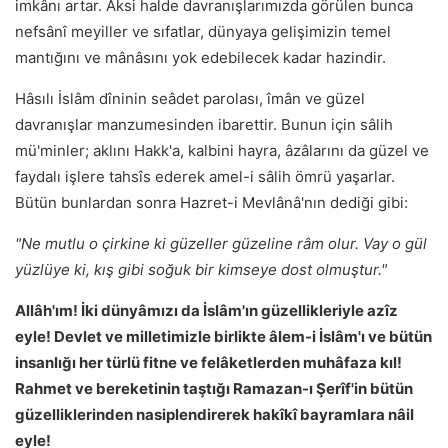
imkânı artar. Aksi halde davranışlarımızda görülen bunca
nefsânî meyiller ve sıfatlar, dünyaya gelişimizin temel
mantığını ve mânâsını yok edebilecek kadar hazindir.
Hâsılı İslâm dîninin seâdet parolası, îmân ve güzel
davranışlar manzumesinden ibarettir. Bunun için sâlih
mü'minler; aklını Hakk'a, kalbini hayra, âzâlarını da güzel ve
faydalı işlere tahsîs ederek amel-i sâlih ömrü yaşarlar.
Bütün bunlardan sonra Hazret-i Mevlânâ'nın dediği gibi:
"Ne mutlu o çirkine ki güzeller güzeline râm olur. Vay o gül
yüzlüye ki, kış gibi soğuk bir kimseye dost olmuştur."
Allâh'ım! İki dünyâmızı da İslâm'ın güzellikleriyle azîz
eyle! Devlet ve milletimizle birlikte âlem-i İslâm'ı ve bütün
insanlığı her türlü fitne ve felâketlerden muhâfaza kıl!
Rahmet ve bereketinin taştığı Ramazan-ı Şerîf'in bütün
güzelliklerinden nasiplendirerek hakîkî bayramlara nâil
eyle!