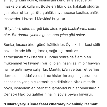
almadığından dolayı, insanlığını kendisine sadece bir
maske olarak kullanır. Böyleleri fikir olsa, hakîkati öldürür;
şair olsa ruhları çürütür; ahlâk savunucusu kesilse, ahlâkı
mahveder. Hazret-i Mevlânâ buyurur:
"Böyleleri, eline bir gül bile alsa, o gül başkalarına diken
olur. Bir dostun yanına gitse, onu yılan gibi sokar.
Bunlar, kısaca birer gönül kâtilidirler. Öyle ki, herkesi süflî
hazlar içinde körleştirmek, sağırlaştırmak ve
sarhoşlaştırmak isterler. Bundan sonra da âlemin en
mükemmel ve kıymetli varlığı olan insanı zâlim bir hayvan
haline getirmeye çalışırlar. Mantık, iz'an ve basiret yerine
durmadan iptidaî ve saldırıcı hisleri kırbaçlar, şuurun bu
sahasında yangın çıkarmak için didinirler. Nitekim tarih
boyu, insanların en berbat düşmanları bunlar olmuşlardır.
Cenâb-ı Hak, bu gâfillerin hâlini şöyle beyân buyurur:
"Onlara yeryüzünde fesat çıkarmayın denildiği zaman: