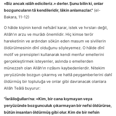
«Biz ancak ıslâh edicileriz.» derler. Şunu bilin ki, onlar
bozguncuların tâ kendileridir, lâkin anlamazlar."
(el-
Bakara, 11-12)
O hâlde kişinin kendi nefsânî karar, istek ve hırsları değil,
Allâh'ın arzu ve murâdı önemlidir. Hiç kimse terör
hareketinin ve ardından sökün eden masum ve sivillerin
öldürülmesinin dînî olduğunu söyleyemez. O hâlde dînî
motif ve prensipleri kullanarak kendi menfur emellerini
gerçekleştirmek isteyenler, aslında o emellerden
münezzeh olan Allâh'ın rızâsını kaybedenlerdir. Nitekim
yeryüzünde bozgun çıkarmış ve hattâ peygamberlerini dahî
öldürmüş bir topluluğa ve onlar gibi davranacak olanlara
Allâh Teâlâ buyurur:
"İsrâiloğulları'na: «Kim, bir cana kıymayan veya
yeryüzünde bozgunculuk çıkarmayan bir nefsi öldürürse,
bütün insanları öldürmüş gibi olur. Kim de bir nefsin