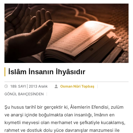
İslâm İnsanın İhyâsıdır
189. SAYI | 2013 Aralık
Osman Nûri Topbaş
GÖNÜL BAHÇESİNDEN
Şu husus tarihî bir gerçektir ki, Âlemlerin Efendisi, zulüm
ve anarşi içinde boğulmakta olan insanlığı, îmânın en
kıymetli meyvesi olan merhamet ve şefkatiyle kucaklamış,
rahmet ve dostluk dolu yüce davranışlar manzumesi ile