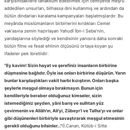
karşısındakilere tahakküm edebilmek için cemiyette meşru
addedilen unsurları, bilhassa dini kullanmış ve ardından da
bütün dindarları karalama kampanyaları başlatmışlardır. Bu
meyânda müslümanların birbirlerini kırdıkları Cemel
vak'asına zemin hazırlayan Yahudî İbn-i Sebe'nin,
yandaşlarına söylediği ve kendisinin yanısıra daha sonraki
bütün fitne ve fesat ehlinin ölçüsünü ortaya koyan şu
ifadeler pek ibretlidir:
"Ey kavim! Sizin hayat ve şerefiniz insanların birbirine
düşmesine bağlıdır. Öyle ise onları birbirine düşürün. Yarın
bunlar karşılaştıkları vakit harbi kızıştırın. Onları başka
şeylerle meşgul olmaya bırakmayın. Bunun için
kendileriyle beraber olduğunuz kimseler, sizin
istemediğiniz şeyden, yâni barış ve sulhtan yüz
çevirmenin ve Allâh'ın, Ali'yi, Zübeyr'i ve Talha'yı ve onlar
gibi düşünenleri birbiriyle savaştırarak meşgul etmesinin
gerekli olduğunu bilsinler..."
(İ.Canan, Kütüb-i Sitte