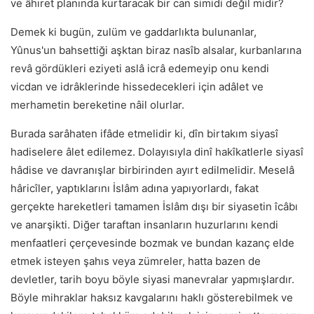
ve âhıret planında kurtaracak bir can simidi değil midir?
Demek ki bugün, zulüm ve gaddarlıkta bulunanlar,
Yûnus'un bahsettiği aşktan biraz nasîb alsalar, kurbanlarına
revâ gördükleri eziyeti aslâ icrâ edemeyip onu kendi
vicdan ve idrâklerinde hissedecekleri için adâlet ve
merhametin bereketine nâil olurlar.
Burada sarâhaten ifâde etmelidir ki, dîn birtakım siyasî
hadiselere âlet edilemez. Dolayısıyla dinî hakîkatlerle siyasî
hâdise ve davranışlar birbirinden ayırt edilmelidir. Meselâ
hâricîler, yaptıklarını İslâm adına yapıyorlardı, fakat
gerçekte hareketleri tamamen İslâm dışı bir siyasetin îcâbı
ve anarşikti. Diğer taraftan insanların huzurlarını kendi
menfaatleri çerçevesinde bozmak ve bundan kazanç elde
etmek isteyen şahıs veya zümreler, hatta bazen de
devletler, tarih boyu böyle siyasi manevralar yapmışlardır.
Böyle mihraklar haksız kavgalarını haklı gösterebilmek ve