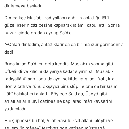
dinlemeye başladı.
Dinledikçe Mus'ab -radıyallâhü anh-'ın anlattığı ilâhî
güzelliklerin câzibesine kapılarak İslâm'ı kabul etti. Sonra
huzur içinde oradan ayrılıp Sa'd'a:
"-Onları dinledim, anlattıklarında da bir mahzûr görmedim."
dedi.
Buna kızan Sa'd, bu defa kendisi Mus'ab'ın yanına gitti.
Öfkeli idi ve kılıcını da yarıya kadar sıyırmıştı. Mus'ab -
radıyallâhü anh- onu da aynı şekilde karşıladı. Yatıştırdı.
Sonra tatlı ve rûhu okşayıcı bir üslûp ile ona da bir kısım
ilâhî hakîkatleri anlattı. Böylece Sa'd da, Üseyd gibi
anlatılanların ulvî cazibesine kapılarak îmân kevserini
yudumladı.
Hiç şüphesiz bu hâl, Allâh Rasûlü -sallâllâhü aleyhi ve
sellem-'in mânevî terbiyesinde yetişen müstesnâ