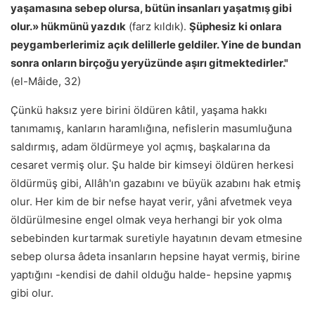
yaşamasına sebep olursa, bütün insanları yaşatmış gibi
olur.» hükmünü yazdık
(farz kıldık).
Şüphesiz ki onlara
peygamberlerimiz açık delillerle geldiler. Yine de bundan
sonra onların birçoğu yeryüzünde aşırı gitmektedirler."
(el-Mâide, 32)
Çünkü haksız yere birini öldüren kâtil, yaşama hakkı
tanımamış, kanların haramlığına, nefislerin masumluğuna
saldırmış, adam öldürmeye yol açmış, başkalarına da
cesaret vermiş olur. Şu halde bir kimseyi öldüren herkesi
öldürmüş gibi, Allâh'ın gazabını ve büyük azabını hak etmiş
olur. Her kim de bir nefse hayat verir, yâni afvetmek veya
öldürülmesine engel olmak veya herhangi bir yok olma
sebebinden kurtarmak suretiyle hayatının devam etmesine
sebep olursa âdeta insanların hepsine hayat vermiş, birine
yaptığını -kendisi de dahil olduğu halde- hepsine yapmış
gibi olur.