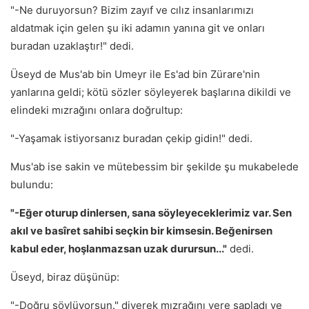
"-Ne duruyorsun? Bizim zayıf ve cılız insanlarımızı
aldatmak için gelen şu iki adamın yanına git ve onları
buradan uzaklaştır!" dedi.
Üseyd de Mus'ab bin Umeyr ile Es'ad bin Zürare'nin
yanlarına geldi; kötü sözler söyleyerek başlarına dikildi ve
elindeki mızrağını onlara doğrultup:
"-Yaşamak istiyorsanız buradan çekip gidin!" dedi.
Mus'ab ise sakin ve mütebessim bir şekilde şu mukabelede
bulundu:
"-Eğer oturup dinlersen, sana söyleyeceklerimiz var. Sen
akıl ve basîret sahibi seçkin bir kimsesin. Beğenirsen
kabul eder, hoşlanmazsan uzak durursun..."
dedi.
Üseyd, biraz düşünüp:
"-Doğru söylüyorsun." diyerek mızrağını yere sapladı ve