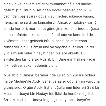
nice kin ve intikam saflarını muhabbet hâleleri hâline
getirmiştir. Onun bi'setinden evvel insanlar, çocukluk
çağından başlayarak döven, zulmeden, işkence yapan,
hemcinsine saldıran kimselerdi. Ancak o mübârek varlığın
elinde her biri, merhamet güneşinin kendilerinde doğuşu
ile bu sefaletten kurtuldu; seâdeti tattı ve kendileri de
kıyâmete kadar gelecek bütün insanlığa müstesnâ
rehberler oldu. İslâm'ın ulvî ve yegâne düsturları, birer
yıldız misâli onların hayatından bizlere aksetti. Bu
akislerden biri olarak Mus'ab bin Umeyr'in hâli ne kadar
hikmetli ve istikametlendiricidir:
Mus'ab bin Umeyr, beraberinde Es'ad bin Zürare olduğu
hâlde Medîne'de Abd-i Eşhel ve Zafer oğullarının yurduna
gitmişlerdi. O gün Abd-i Eşhel oğullarının liderleri Sa'd bin
Muaz ile Üseyd bin Hudayr idi. İkisi de henüz müşrikti.
Sa'd, Mus'ab bin Umeyr'in gelişini duyunca Üseyd'e: