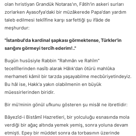
olan hıristiyan Grandük Notaras'ın, Fâtih'in askeri surları
zorlarken Ayasofya'daki bir müzâkerede Papa'dan yardım
taleb edilmesi teklîfine karşı sarfettiği şu ifâde de
meşhurdur:
"İstanbul'da kardinal şapkası görmektense, Türkler'in
sarığını görmeyi tercîh ederim!.."
Bugün husûsiyle Rabbin "Rahmân ve Rahîm"
tecellîlerinden nasîb alarak Hâlık'dan ötürü mahlûka
merhameti kâmil bir tarzda yaşayabilme mecbûriyetindeyiz.
Bu hâl ise, Hakk'a yakın olabilmenin en büyük
müessirlerinden biridir.
Bir mü'minin gönül ufkunu gösteren şu misâl ne ibretlidir:
Bâyezîd-i Bistâmî Hazretleri, bir yolculuğu esnasında mola
verdiği bir ağaç altında yemek yemiş, sonra yoluna devam
etmişti. Epey bir müddet sonra da torbasının üzerinde