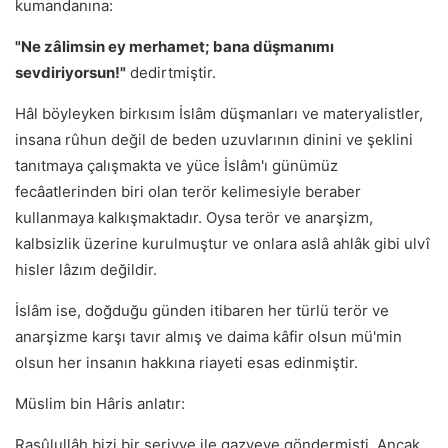
kumandanına:
"Ne zâlimsin ey merhamet; bana düşmanımı
sevdiriyorsun!"
dedirtmiştir.
Hâl böyleyken birkısım İslâm düşmanları ve materyalistler,
insana rûhun değil de beden uzuvlarının dinini ve şeklini
tanıtmaya çalışmakta ve yüce İslâm'ı günümüz
fecâatlerinden biri olan terör kelimesiyle beraber
kullanmaya kalkışmaktadır. Oysa terör ve anarşizm,
kalbsizlik üzerine kurulmuştur ve onlara aslâ ahlâk gibi ulvî
hisler lâzım değildir.
İslâm ise, doğduğu günden itibaren her türlü terör ve
anarşizme karşı tavır almış ve daima kâfir olsun mü'min
olsun her insanın hakkına riayeti esas edinmiştir.
Müslim bin Hâris anlatır:
Rasûlullâh bizi bir seriyye ile gazveye göndermişti. Ancak