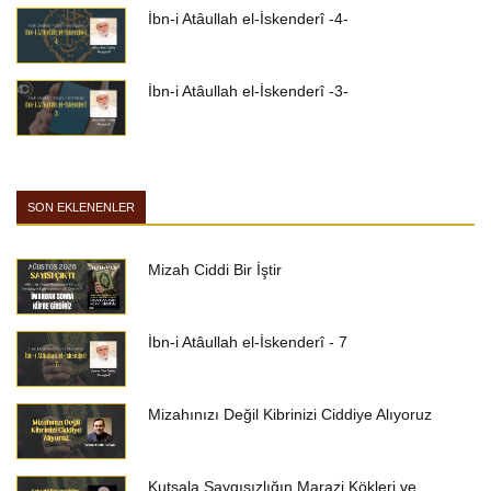
İbn-i Atâullah el-İskenderî -4-
İbn-i Atâullah el-İskenderî -3-
SON EKLENENLER
Mizah Ciddi Bir İştir
İbn-i Atâullah el-İskenderî - 7
Mizahınızı Değil Kibrinizi Ciddiye Alıyoruz
Kutsala Saygısızlığın Marazi Kökleri ve