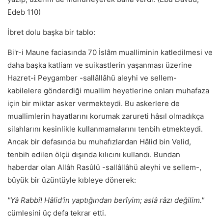
Edeb 110)
İbret dolu başka bir tablo:
Bi'r-i Maune faciasında 70 İslâm mualliminin katledilmesi ve
daha başka katliam ve suikastlerin yaşanması üzerine
Hazret-i Peygamber -sallâllâhü aleyhi ve sellem-
kabilelere gönderdiği muallim heyetlerine onları muhafaza
için bir miktar asker vermekteydi. Bu askerlere de
muallimlerin hayatlarını korumak zarureti hâsıl olmadıkça
silahlarını kesinlikle kullanmamalarını tenbih etmekteydi.
Ancak bir defasında bu muhafızlardan Hâlid bin Velid,
tenbih edilen ölçü dışında kılıcını kullandı. Bundan
haberdar olan Allâh Rasûlü -sallâllâhü aleyhi ve sellem-,
büyük bir üzüntüyle kıbleye dönerek:
"Yâ Rabbî! Hâlid'in yaptığından berîyim; aslâ râzı değilim."
cümlesini üç defa tekrar etti.