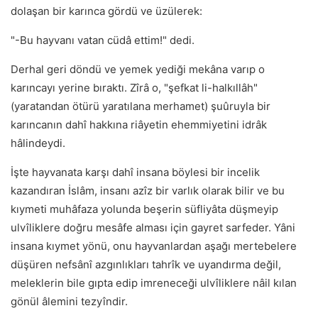
dolaşan bir karınca gördü ve üzülerek:
"-Bu hayvanı vatan cüdâ ettim!" dedi.
Derhal geri döndü ve yemek yediği mekâna varıp o
karıncayı yerine bıraktı. Zîrâ o, "şefkat li-halkıllâh"
(yaratandan ötürü yaratılana merhamet) şuûruyla bir
karıncanın dahî hakkına riâyetin ehemmiyetini idrâk
hâlindeydi.
İşte hayvanata karşı dahî insana böylesi bir incelik
kazandıran İslâm, insanı azîz bir varlık olarak bilir ve bu
kıymeti muhâfaza yolunda beşerin süfliyâta düşmeyip
ulvîliklere doğru mesâfe alması için gayret sarfeder. Yâni
insana kıymet yönü, onu hayvanlardan aşağı mertebelere
düşüren nefsânî azgınlıkları tahrîk ve uyandırma değil,
meleklerin bile gıpta edip imreneceği ulvîliklere nâil kılan
gönül âlemini tezyîndir.