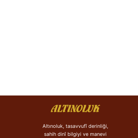
Altınoluk, tasavvufî derinliği,
sahih dinî bilgiyi ve manevi