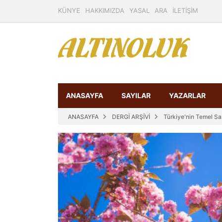
KÜNYE
HAKKIMIZDA
YASAL
ARA
İLETİŞİM
ANASAYFA
SAYILAR
YAZARLAR
ANASAYFA
DERGİ ARŞİVİ
Türkiye'nin Temel Sa