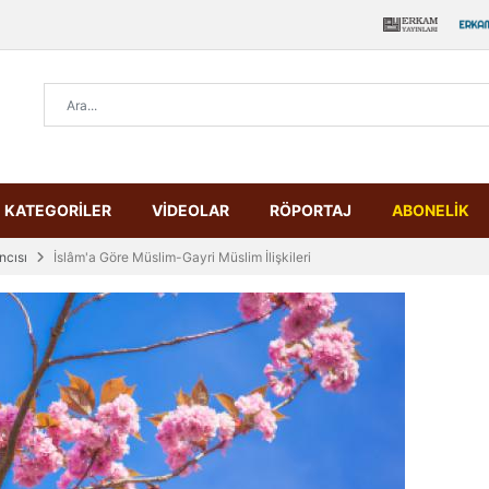
KATEGORİLER
VİDEOLAR
RÖPORTAJ
ABONELİK
ncısı
İslâm'a Göre Müslim-Gayri Müslim İlişkileri