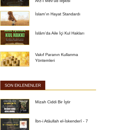
Arz-I Mev’ûd İlişkisi
İslam'ın Hayat Standardı
İslâm’da Aile İçi Kul Hakları
Vakıf Paranın Kullanma
Yöntemleri
SON EKLENENLER
Mizah Ciddi Bir İştir
İbn-i Atâullah el-İskenderî - 7