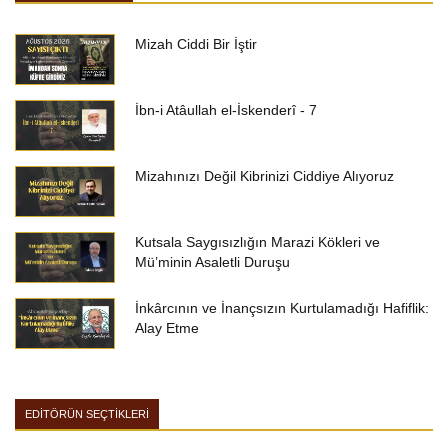
Mizah Ciddi Bir İştir
İbn-i Atâullah el-İskenderî - 7
Mizahınızı Değil Kibrinizi Ciddiye Alıyoruz
Kutsala Saygısızlığın Marazi Kökleri ve
Mü’minin Asaletli Duruşu
İnkârcının ve İnançsızın Kurtulamadığı Hafiflik:
Alay Etme
EDİTÖRÜN SEÇTİKLERİ