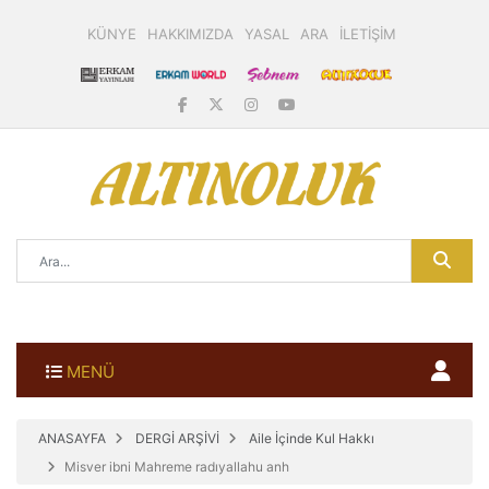
KÜNYE
HAKKIMIZDA
YASAL
ARA
İLETİŞİM
MENÜ
ANASAYFA
DERGİ ARŞİVİ
Aile İçinde Kul Hakkı
Misver ibni Mahreme radıyallahu anh