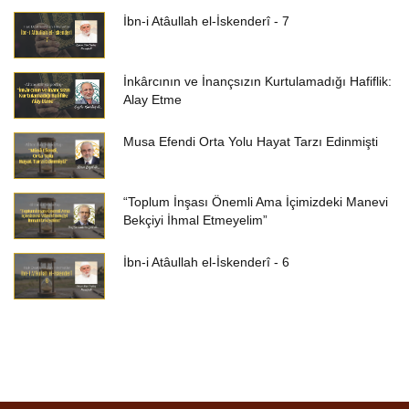
İbn-i Atâullah el-İskenderî - 7
İnkârcının ve İnançsızın Kurtulamadığı Hafiflik:
Alay Etme
Musa Efendi Orta Yolu Hayat Tarzı Edinmişti
“Toplum İnşası Önemli Ama İçimizdeki Manevi
Bekçiyi İhmal Etmeyelim”
İbn-i Atâullah el-İskenderî - 6