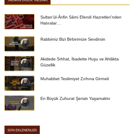
YAZARIN DIĞER YAZILARI
Sultan’ül-Ârifin Sâmi Efendi Hazretleri’nden
Hatıralar…
Rabbimiz Bizi Birbirimize Sevdirsin
Akidede Sıhhat, İbadette Huşu ve Ahlâkta
Güzellik
Muhabbet Teslimiyet Zırhına Girmeli
En Büyük Zuhurat Şeriatı Yaşamaktır
SON EKLENENLER