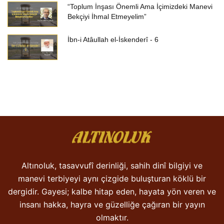
“Toplum İnşası Önemli Ama İçimizdeki Manevi
Bekçiyi İhmal Etmeyelim”
İbn-i Atâullah el-İskenderî - 6
Altınoluk, tasavvufî derinliği, sahih dinî bilgiyi ve
manevi terbiyeyi aynı çizgide buluşturan köklü bir
dergidir. Gayesi; kalbe hitap eden, hayata yön veren ve
insanı hakka, hayra ve güzelliğe çağıran bir yayın
olmaktır.