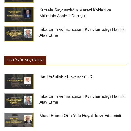
Kutsala Saygısızlığın Marazi Kökleri ve
Mü’minin Asaletli Duruşu
İnkârcının ve İnançsızın Kurtulamadığı Hafiflik:
Alay Etme
EDİTÖRÜN SEÇTİKLERİ
İbn-i Atâullah el-İskenderî - 7
İnkârcının ve İnançsızın Kurtulamadığı Hafiflik:
Alay Etme
Musa Efendi Orta Yolu Hayat Tarzı Edinmişti