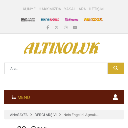
KÜNYE
HAKKIMIZDA
YASAL
ARA
İLETİŞİM
MENÜ
ANASAYFA
DERGİ ARŞİVİ
Nefs Engelini Aşmak...