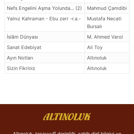
Nefs Engelini Aşma Yolunda... (2)
Mahmud Çamdibi
Yalnız Kahraman - Ebu zerr -r.a.-
Mustafa Necati
Bursalı
İslâm Dünyası
M. Ahmed Varol
Sanat Edebiyat
Ali Toy
Ayın Notları
Altınoluk
Sizin Fikriniz
Altınoluk
Altınoluk, tasavvufî derinliği, sahih dinî bilgiyi ve