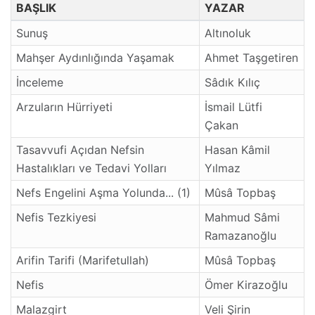
BAŞLIK
YAZAR
Sunuş
Altınoluk
Mahşer Aydınlığında Yaşamak
Ahmet Taşgetiren
İnceleme
Sâdık Kılıç
Arzuların Hürriyeti
İsmail Lütfi
Çakan
Tasavvufi Açıdan Nefsin
Hasan Kâmil
Hastalıkları ve Tedavi Yolları
Yılmaz
Nefs Engelini Aşma Yolunda... (1)
Mûsâ Topbaş
Nefis Tezkiyesi
Mahmud Sâmi
Ramazanoğlu
Arifin Tarifi (Marifetullah)
Mûsâ Topbaş
Nefis
Ömer Kirazoğlu
Malazgirt
Veli Şirin