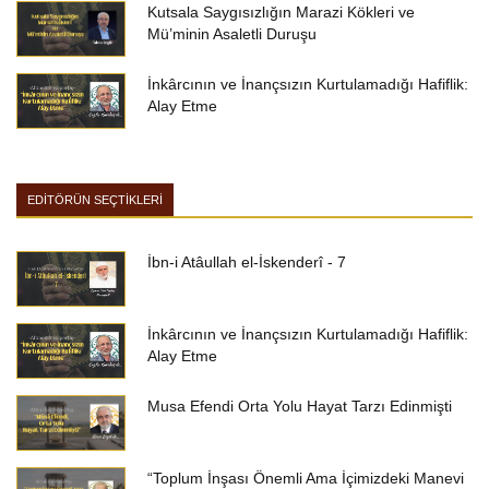
Kutsala Saygısızlığın Marazi Kökleri ve
Mü’minin Asaletli Duruşu
İnkârcının ve İnançsızın Kurtulamadığı Hafiflik:
Alay Etme
EDİTÖRÜN SEÇTİKLERİ
İbn-i Atâullah el-İskenderî - 7
İnkârcının ve İnançsızın Kurtulamadığı Hafiflik:
Alay Etme
Musa Efendi Orta Yolu Hayat Tarzı Edinmişti
“Toplum İnşası Önemli Ama İçimizdeki Manevi