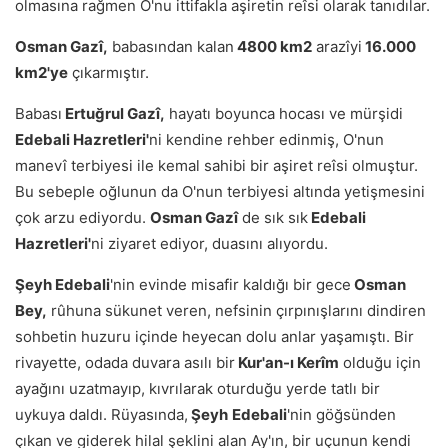
olmasına rağmen O'nu ittifakla aşiretin reîsi olarak tanıdılar.
Osman Gazî,
babasından kalan
4800 km2
arazîyi
16.000
km2'ye
çıkarmıştır.
Babası
Ertuğrul Gazî,
hayatı boyunca hocası ve mürşidi
Edebali Hazretleri'
ni kendine rehber edinmiş, O'nun
manevî terbiyesi ile kemal sahibi bir aşiret reîsi olmuştur.
Bu sebeple oğlunun da O'nun terbiyesi altında yetişmesini
çok arzu ediyordu.
Osman Gazî
de sık sık
Edebali
Hazretleri'
ni ziyaret ediyor, duasını alıyordu.
Şeyh Edebali
'nin evinde misafir kaldığı bir gece
Osman
Bey,
rûhuna sükunet veren, nefsinin çırpınışlarını dindiren
sohbetin huzuru içinde heyecan dolu anlar yaşamıştı. Bir
rivayette, odada duvara asılı bir
Kur'an-ı Kerîm
olduğu için
ayağını uzatmayıp, kıvrılarak oturduğu yerde tatlı bir
uykuya daldı. Rüyasında,
Şeyh
Edebali
'nin göğsünden
çıkan ve giderek hilal şeklini alan Ay'ın, bir uçunun kendi