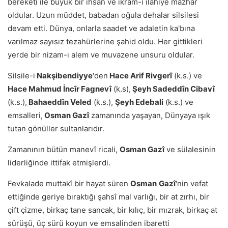
bereketi ile büyük bir ihsan ve ikram-ı ilahîye mazhar
oldular. Uzun müddet, babadan oğula dehalar silsilesi
devam etti. Dünya, onlarla saadet ve adaletin ka'bına
varılmaz sayısız tezahürlerine şahid oldu. Her gittikleri
yerde bir nizam-ı alem ve muvazene unsuru oldular.
Silsile-i
Nakşibendiyye
'den
Hace Arif Rivgerî
(k.s.) ve
Hace Mahmud İncîr Fagnevî
(k.s),
Şeyh Sadeddîn Cibavî
(k.s.),
Bahaeddîn Veled
(k.s.),
Şeyh Edebali
(k.s.) ve
emsalleri,
Osman Gazî
zamanında yaşayan, Dünyaya ışık
tutan gönüller sultanlarıdır.
Zamanının bütün manevî ricali,
Osman Gazî
ve sülalesinin
liderliğinde ittifak etmişlerdi.
Fevkalade muttakî bir hayat süren
Osman
Gazî
'nin vefat
ettiğinde geriye bıraktığı şahsî mal varlığı, bir at zırhı, bir
çift çizme, birkaç tane sancak, bir kılıç, bir mızrak, birkaç at
sürüşü, üç sürü koyun ve emsalinden ibaretti