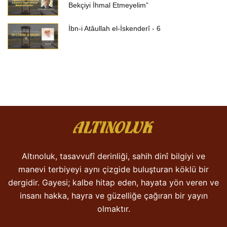
Bekçiyi İhmal Etmeyelim”
İbn-i Atâullah el-İskenderî - 6
Altınoluk, tasavvufî derinliği, sahih dinî bilgiyi ve
manevi terbiyeyi aynı çizgide buluşturan köklü bir
dergidir. Gayesi; kalbe hitap eden, hayata yön veren ve
insanı hakka, hayra ve güzelliğe çağıran bir yayın
olmaktır.