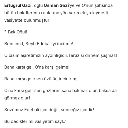
Ertuğrul Gazî,
oğlu
Osman Gazî
'ye ve O'nun şahsında
bütün haleflerinin ruhlarına yön verecek şu kıymetli
vasiyette bulunmuştur:
"-Bak Oğul!
Beni incit, Şeyh Edebali'yi incitme!
O bizim aşiretimizin aydınlığıdır.Terazîsi dirhem şaşmaz!
Bana karşı gel, O'na karşı gelme!
Bana karşı gelirsen üzülür, incinirim;
O'na karşı gelirsen gözlerim sana bakmaz olur, baksa da
görmez olur!
Sözümüz Edebali için değil, senceğiz içindir!
Bu dediklerimi vasiyetim say!.."