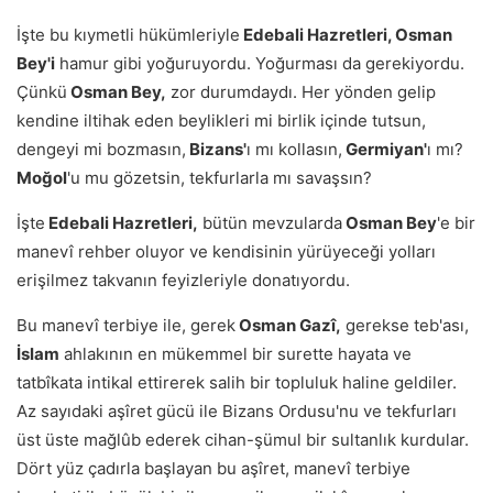
İşte bu kıymetli hükümleriyle
Edebali Hazretleri, Osman
Bey'i
hamur gibi yoğuruyordu. Yoğurması da gerekiyordu.
Çünkü
Osman Bey,
zor durumdaydı. Her yönden gelip
kendine iltihak eden beylikleri mi birlik içinde tutsun,
dengeyi mi bozmasın,
Bizans'
ı mı kollasın,
Germiyan'
ı mı?
Moğol
'u mu gözetsin, tekfurlarla mı savaşsın?
İşte
Edebali Hazretleri,
bütün mevzularda
Osman Bey
'e bir
manevî rehber oluyor ve kendisinin yürüyeceği yolları
erişilmez takvanın feyizleriyle donatıyordu.
Bu manevî terbiye ile, gerek
Osman Gazî,
gerekse teb'ası,
İslam
ahlakının en mükemmel bir surette hayata ve
tatbîkata intikal ettirerek salih bir topluluk haline geldiler.
Az sayıdaki aşîret gücü ile Bizans Ordusu'nu ve tekfurları
üst üste mağlûb ederek cihan-şümul bir sultanlık kurdular.
Dört yüz çadırla başlayan bu aşîret, manevî terbiye