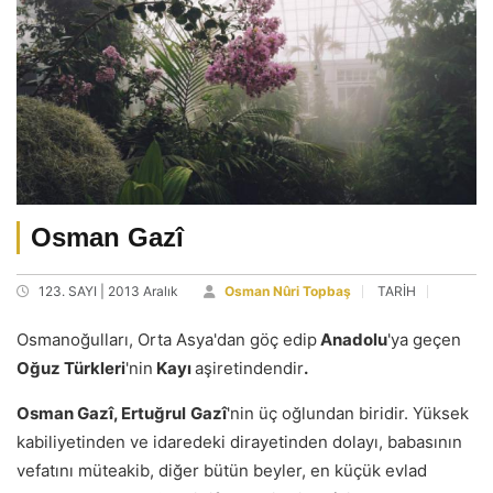
Osman Gazî
123. SAYI | 2013 Aralık
Osman Nûri Topbaş
TARİH
Osmanoğulları, Orta Asya'dan göç edip
Anadolu
'ya geçen
Oğuz Türkleri
'nin
Kayı
aşiretindendir
.
Osman Gazî, Ertuğrul
Gazî
'nin üç oğlundan biridir. Yüksek
kabiliyetinden ve idaredeki dirayetinden dolayı, babasının
vefatını müteakib, diğer bütün beyler, en küçük evlad