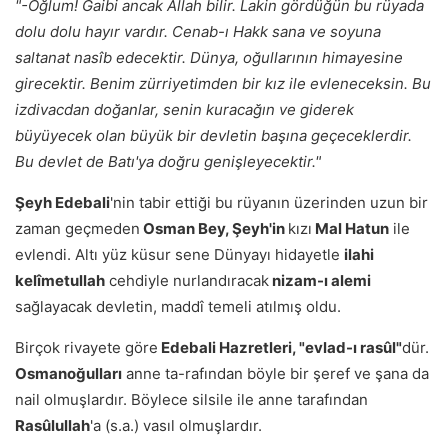
"-Oğlum! Gaibi ancak Allah bilir. Lakin gördüğün bu rüyada
dolu dolu hayır vardır. Cenab-ı Hakk sana ve soyuna
saltanat nasîb edecektir. Dünya, oğullarının himayesine
girecektir. Benim zürriyetimden bir kız ile evleneceksin. Bu
izdivacdan doğanlar, senin kuracağın ve giderek
büyüyecek olan büyük bir devletin başına geçeceklerdir.
Bu devlet de Batı'ya doğru genişleyecektir."
Şeyh Edebali
'nin tabir ettiği bu rüyanın üzerinden uzun bir
zaman geçmeden
Osman Bey, Şeyh'in
kızı
Mal Hatun
ile
evlendi. Altı yüz küsur sene Dünyayı hidayetle
ilahi
kelîmetullah
cehdiyle nurlandıracak
nizam-ı alemi
sağlayacak devletin, maddî temeli atılmış oldu.
Birçok rivayete göre
Edebali Hazretleri, "evlad-ı rasûl"
dür.
Osmanoğulları
anne ta-rafından böyle bir şeref ve şana da
nail olmuşlardır. Böylece silsile ile anne tarafından
Rasûlullah
'a (s.a.) vasıl olmuşlardır.