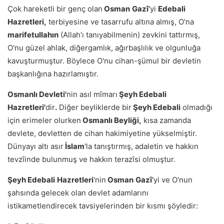
Çok hareketli bir genç olan
Osman
Gazî
'yi
Edebali
Hazretleri,
terbiyesine ve tasarrufu altına almış, O'na
marifetullahın
(Allah'ı tanıyabilmenin) zevkini tattırmış,
O'nu güzel ahlak, diğergamlık, ağırbaşlılık ve olgunluğa
kavuşturmuştur. Böylece O'nu cihan-şümul bir devletin
başkanlığına hazırlamıştır.
Osmanlı Devleti'
nin asıl mîmarı
Şeyh Edebali
Hazretleri'
dir
.
Diğer beyliklerde bir
Şeyh Edebali
olmadığı
için erimeler olurken
Osmanlı Beyliği,
kısa zamanda
devlete, devletten de cihan hakimiyetine yükselmiştir.
Dünyayı altı asır
İslam
'la tanıştırmış, adaletin ve hakkın
tevzîinde bulunmuş ve hakkın terazîsi olmuştur.
Şeyh Edebali
Hazretleri
'nin
Osman
Gazî
'yi ve O'nun
şahsında gelecek olan devlet adamlarını
istikametlendirecek tavsiyelerinden bir kısmı şöyledir: