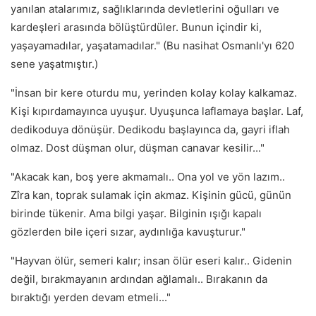
yanılan atalarımız, sağlıklarında devletlerini oğulları ve
kardeşleri arasında bölüştürdüler. Bunun içindir ki,
yaşayamadılar, yaşatamadılar." (Bu nasihat Osmanlı'yı 620
sene yaşatmıştır.)
"İnsan bir kere oturdu mu, yerinden kolay kolay kalkamaz.
Kişi kıpırdamayınca uyuşur. Uyuşunca laflamaya başlar. Laf,
dedikoduya dönüşür. Dedikodu başlayınca da, gayri iflah
olmaz. Dost düşman olur, düşman canavar kesilir..."
"Akacak kan, boş yere akmamalı.. Ona yol ve yön lazım..
Zîra kan, toprak sulamak için akmaz. Kişinin gücü, günün
birinde tükenir. Ama bilgi yaşar. Bilginin ışığı kapalı
gözlerden bile içeri sızar, aydınlığa kavuşturur."
"Hayvan ölür, semeri kalır; insan ölür eseri kalır.. Gidenin
değil, bırakmayanın ardından ağlamalı.. Bırakanın da
bıraktığı yerden devam etmeli..."