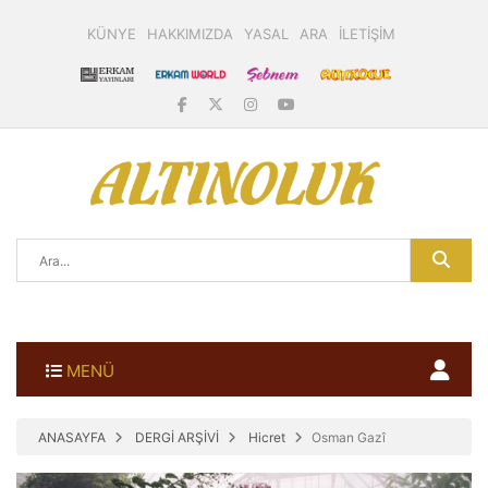
KÜNYE
HAKKIMIZDA
YASAL
ARA
İLETİŞİM
MENÜ
ANASAYFA
DERGİ ARŞİVİ
Hicret
Osman Gazî