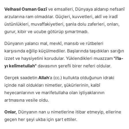
Velhasıl Osman Gazî
ve emsalleri, Dünyaya aldanıp nefsanî
arzularına ram olmadılar. Güçleri, kuvvetleri, aklî ve iradî
üstünlükleri, muvaffakiyetleri, şanla dolu zaferleri, onları,
gurur, kibir ve ucube götürüp şımartmadı.
Dünyanın yalancı mal, mevkî, mansıb ve rütbeleri
karşısında eğilip küçülmediler. Başlarında taşıdıkları sarığın
izzet ve haysiyetini korudular. Yüklendikleri muazzam
"i'la-
yı kelîmetullah"
davasının şerefli birer neferi oldular.
Gerçek saadetin
Allah
'a (cc.) kullukta olduğunun idraki
içinde nail oldukları nimetler, şükürlerinin, kalbî
heyecanlarının ve marifetullaha olan iştiyaklarının
artmasına vesile oldu.
Onlar,
Dünyanın nan u nimetlerine itibar etmeyip, ellerine
geçen her şeyi ukba için şart ettiler.