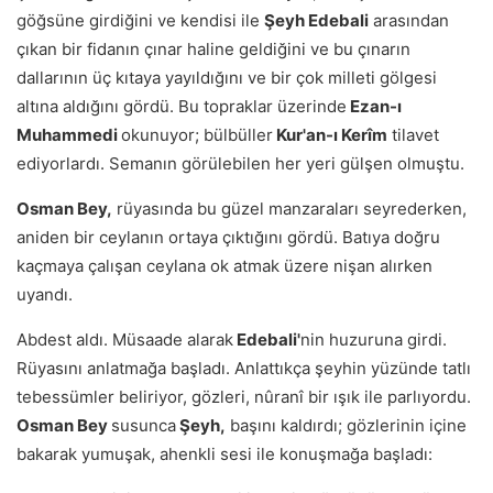
göğsüne girdiğini ve kendisi ile
Şeyh Edebali
arasından
çıkan bir fidanın çınar haline geldiğini ve bu çınarın
dallarının üç kıtaya yayıldığını ve bir çok milleti gölgesi
altına aldığını gördü. Bu topraklar üzerinde
Ezan-ı
Muhammedi
okunuyor; bülbüller
Kur'an-ı Kerîm
tilavet
ediyorlardı. Semanın görülebilen her yeri gülşen olmuştu.
Osman Bey,
rüyasında bu güzel manzaraları seyrederken,
aniden bir ceylanın ortaya çıktığını gördü. Batıya doğru
kaçmaya çalışan ceylana ok atmak üzere nişan alırken
uyandı.
Abdest aldı. Müsaade alarak
Edebali'
nin huzuruna girdi.
Rüyasını anlatmağa başladı. Anlattıkça şeyhin yüzünde tatlı
tebessümler beliriyor, gözleri, nûranî bir ışık ile parlıyordu.
Osman Bey
susunca
Şeyh,
başını kaldırdı; gözlerinin içine
bakarak yumuşak, ahenkli sesi ile konuşmağa başladı: