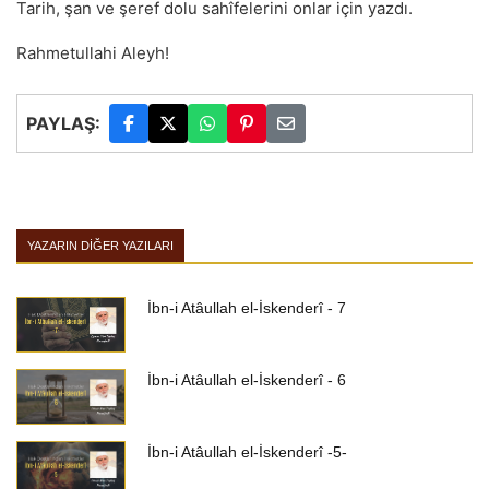
Tarih, şan ve şeref dolu sahîfelerini onlar için yazdı.
Rahmetullahi Aleyh!
PAYLAŞ:
YAZARIN DIĞER YAZILARI
İbn-i Atâullah el-İskenderî - 7
İbn-i Atâullah el-İskenderî - 6
İbn-i Atâullah el-İskenderî -5-