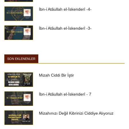
İbn-i Atâullah el-İskenderî -4-
İbn-i Atâullah el-İskenderî -3-
SON EKLENENLER
Mizah Ciddi Bir İştir
İbn-i Atâullah el-İskenderî - 7
Mizahınızı Değil Kibrinizi Ciddiye Alıyoruz