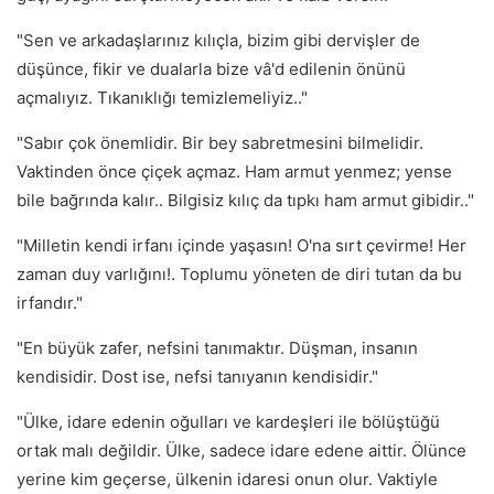
"Sen ve arkadaşlarınız kılıçla, bizim gibi dervişler de
düşünce, fikir ve dualarla bize vâ'd edilenin önünü
açmalıyız. Tıkanıklığı temizlemeliyiz.."
"Sabır çok önemlidir. Bir bey sabretmesini bilmelidir.
Vaktinden önce çiçek açmaz. Ham armut yenmez; yense
bile bağrında kalır.. Bilgisiz kılıç da tıpkı ham armut gibidir.."
"Milletin kendi irfanı içinde yaşasın! O'na sırt çevirme! Her
zaman duy varlığını!. Toplumu yöneten de diri tutan da bu
irfandır."
"En büyük zafer, nefsini tanımaktır. Düşman, insanın
kendisidir. Dost ise, nefsi tanıyanın kendisidir."
"Ülke, idare edenin oğulları ve kardeşleri ile bölüştüğü
ortak malı değildir. Ülke, sadece idare edene aittir. Ölünce
yerine kim geçerse, ülkenin idaresi onun olur. Vaktiyle