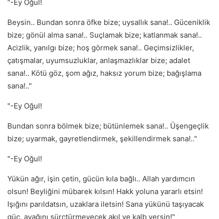
"-Ey Oğul!
Beysin.. Bundan sonra öfke bize; uysallık sana!.. Güceniklik
bize; gönül alma sana!.. Suçlamak bize; katlanmak sana!..
Acizlik, yanılgı bize; hoş görmek sana!.. Geçimsizlikler,
çatışmalar, uyumsuzluklar, anlaşmazlıklar bize; adalet
sana!.. Kötü göz, şom ağız, haksız yorum bize; bağışlama
sana!.."
"-Ey Oğul!
Bundan sonra bölmek bize; bütünlemek sana!.. Üşengeçlik
bize; uyarmak, gayretlendirmek, şekillendirmek sana!.."
"-Ey Oğul!
Yükün ağır, işin çetin, gücün kıla bağlı.. Allah yardımcın
olsun! Beyliğini mübarek kılsın! Hakk yoluna yararlı etsin!
Işığını parıldatsın, uzaklara iletsin! Sana yükünü taşıyacak
güç, ayağını sürçtürmeyecek akıl ve kalb versin!"