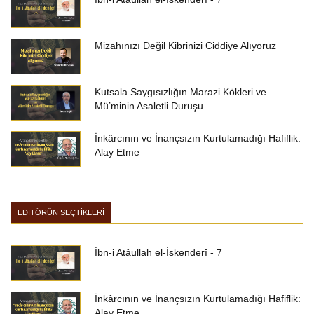
Mizahınızı Değil Kibrinizi Ciddiye Alıyoruz
Kutsala Saygısızlığın Marazi Kökleri ve
Mü’minin Asaletli Duruşu
İnkârcının ve İnançsızın Kurtulamadığı Hafiflik:
Alay Etme
EDİTÖRÜN SEÇTİKLERİ
İbn-i Atâullah el-İskenderî - 7
İnkârcının ve İnançsızın Kurtulamadığı Hafiflik:
Alay Etme