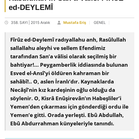
ed-DEYLEMÎ
358. SAYI | 2015 Aralık
Mustafa Eriş
GENEL
Fîrûz ed-Deylemî radıyallahu anh, Rasûlullah
sallallahu aleyhi ve sellem Efendimiz
tarafından San’a vâlisi olarak seçilmiş bir
bahtiyar!... Peygamberlik iddiasında bulunan
Esved el-Ansî’yi öldüren kahraman bir
sahâbî!.. O, aslen İranlı’dır. Kaynaklarda
Necâşî’nin kız kardeşinin oğlu olduğu da
söylenir. O, Kisrâ Enûşirevân’ın Habeşliler’i
Yemen’den çıkarması için gönderdiği ordu ile
Yemen’e gitti. Orada yerleşti. Ebû Abdullah,
Ebû Abdurrahman künyeleriyle tanındı.