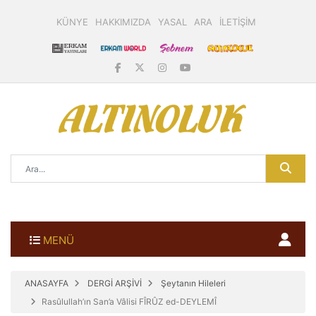
KÜNYE
HAKKIMIZDA
YASAL
ARA
İLETİŞİM
MENÜ
ANASAYFA
DERGİ ARŞİVİ
Şeytanın Hileleri
Rasûlullah’ın San’a Vâlisi FÎRÛZ ed-DEYLEMÎ