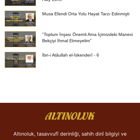
Musa Efendi Orta Yolu Hayat Tarzı Edinmişti
“Toplum İnşası Önemli Ama İçimizdeki Manevi
Bekçiyi İhmal Etmeyelim”
İbn-i Atâullah el-İskenderî - 6
Altınoluk, tasavvufî derinliği, sahih dinî bilgiyi ve