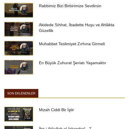
Rabbimiz Bizi Birbirimize Sevdirsin
Akidede Sıhhat, İbadette Huşu ve Ahlâkta
Güzellik
Muhabbet Teslimiyet Zırhına Girmeli
En Büyük Zuhurat Şeriatı Yaşamaktır
SON EKLENENLER
Mizah Ciddi Bir İştir
İbn-i Atâullah el-İskenderî - 7