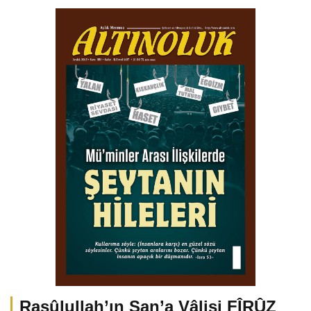
Rasûlullah’ın San’a Vâlisi FÎRÛZ