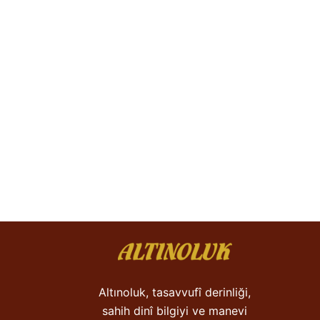
Altınoluk, tasavvufî derinliği,
sahih dinî bilgiyi ve manevi