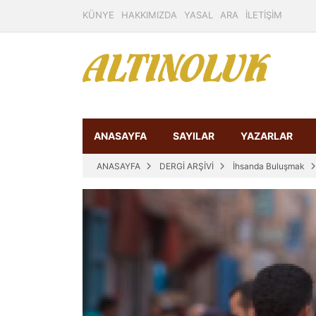
KÜNYE
HAKKIMIZDA
YASAL
ARA
İLETİŞİM
ANASAYFA
SAYILAR
YAZARLAR
ANASAYFA
DERGİ ARŞİVİ
İhsanda Buluşmak