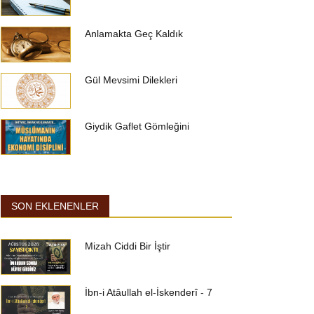
Anlamakta Geç Kaldık
Gül Mevsimi Dilekleri
Giydik Gaflet Gömleğini
SON EKLENENLER
Mizah Ciddi Bir İştir
İbn-i Atâullah el-İskenderî - 7