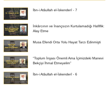
İbn-i Atâullah el-İskenderî - 7
İnkârcının ve İnançsızın Kurtulamadığı Hafiflik:
Alay Etme
Musa Efendi Orta Yolu Hayat Tarzı Edinmişti
“Toplum İnşası Önemli Ama İçimizdeki Manevi
Bekçiyi İhmal Etmeyelim”
İbn-i Atâullah el-İskenderî - 6