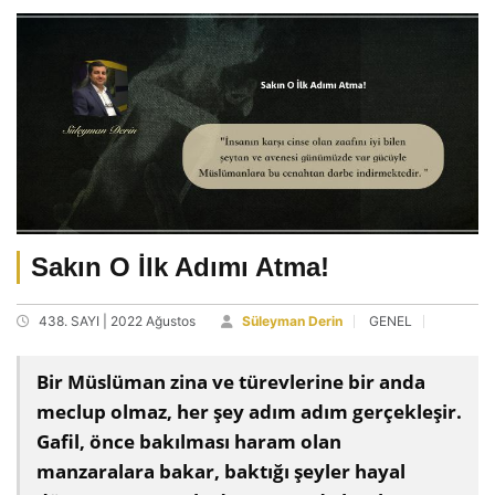
Sakın O İlk Adımı Atma!
438. SAYI | 2022 Ağustos
Süleyman Derin
GENEL
Bir Müslüman zina ve türevlerine bir anda
meclup olmaz, her şey adım adım gerçekleşir.
Gafil, önce bakılması haram olan
manzaralara bakar, baktığı şeyler hayal