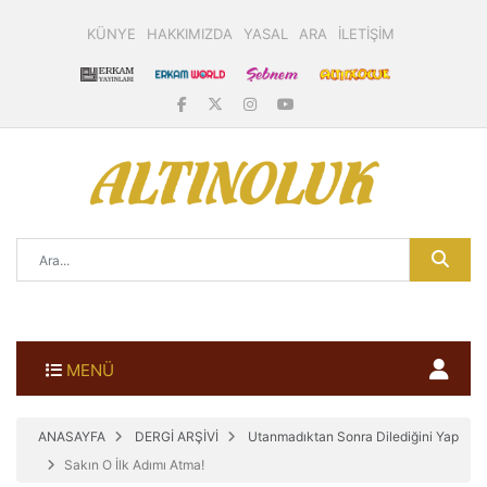
KÜNYE
HAKKIMIZDA
YASAL
ARA
İLETİŞİM
MENÜ
ANASAYFA
DERGİ ARŞİVİ
Utanmadıktan Sonra Dilediğini Yap
Sakın O İlk Adımı Atma!