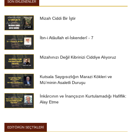
SON EKLENENLER
Mizah Ciddi Bir İştir
İbn-i Atâullah el-İskenderî - 7
Mizahınızı Değil Kibrinizi Ciddiye Alıyoruz
Kutsala Saygısızlığın Marazi Kökleri ve
Mü’minin Asaletli Duruşu
İnkârcının ve İnançsızın Kurtulamadığı Hafiflik:
Alay Etme
EDİTÖRÜN SEÇTİKLERİ