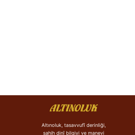
Altınoluk, tasavvufî derinliği,
sahih dinî bilgiyi ve manevi