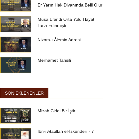
Er Yarın Hak Divanında Belli Olur
Musa Efendi Orta Yolu Hayat
Tarzı Edinmişti
Nizam-ı Âlemin Adresi
Merhamet Tahsili
SON EKLENENLER
Mizah Ciddi Bir İştir
İbn-i Atâullah el-İskenderî - 7