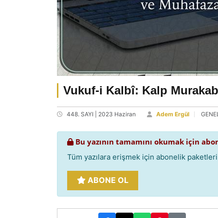
Vukuf-i Kalbî: Kalp Muraka
448. SAYI | 2023 Haziran
Adem Ergül
GENE
Bu yazının tamamını okumak için abon
Tüm yazılara erişmek için abonelik paketlerim
ABONE OL