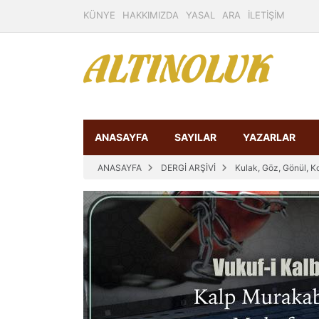
KÜNYE
HAKKIMIZDA
YASAL
ARA
İLETİŞİM
ANASAYFA
SAYILAR
YAZARLAR
ANASAYFA
DERGİ ARŞİVİ
Kulak, Göz, Gönül, K