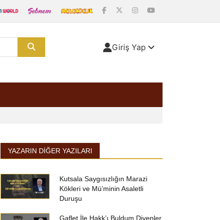
Giriş Yap
YAZARIN DIĞER YAZILARI
Kutsala Saygısızlığın Marazi
Kökleri ve Mü’minin Asaletli
Duruşu
Gaflet İle Hakk’ı Buldum Diyenler