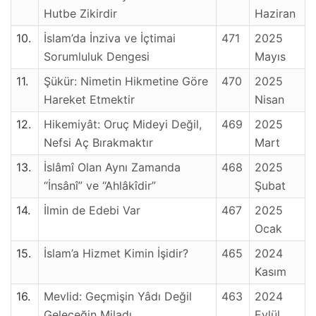
Hutbe Zikirdir
Haziran
10.
İslam’da İnziva ve İçtimai
471
2025
Sorumluluk Dengesi
Mayıs
11.
Şükür: Nimetin Hikmetine Göre
470
2025
Hareket Etmektir
Nisan
12.
Hikemiyât: Oruç Mideyi Değil,
469
2025
Nefsi Aç Bırakmaktır
Mart
13.
İslâmî Olan Aynı Zamanda
468
2025
“İnsânî” ve “Ahlâkîdir”
Şubat
14.
İlmin de Edebi Var
467
2025
Ocak
15.
İslam’a Hizmet Kimin İşidir?
465
2024
Kasım
16.
Mevlid: Geçmişin Yâdı Değil
463
2024
Geleceğin Miladı
Eylül