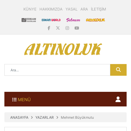
KÜNYE
HAKKIMIZDA
YASAL
ARA
İLETİŞİM
MENÜ
ANASAYFA
YAZARLAR
Mehmet Büyükmutu