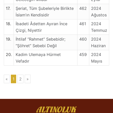
17.
Şeriat, Tüm Şubeleriyle Birlikte
462
2024
İslam’ın Kendisidir
Ağustos
18.
İbadeti Âdetten Ayıran İnce
461
2024
Çizgi, Niyettir
Temmuz
19.
İhtilaf “Rahmet” Sebebidir;
460
2024
“Şöhret” Sebebi Değil
Haziran
20.
Kadim Ulemaya Hürmet
459
2024
Vefadır
Mayıs
«
1
2
»