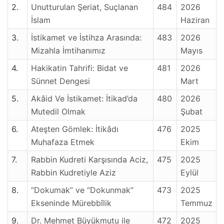
2.
Unutturulan Şeriat, Suçlanan
484
2026
İslam
Haziran
3.
İstikamet ve İstihza Arasında:
483
2026
Mizahla İmtihanımız
Mayıs
4.
Hakikatin Tahrifi: Bidat ve
481
2026
Sünnet Dengesi
Mart
5.
Akâid Ve İstikamet: İtikad’da
480
2026
Mutedil Olmak
Şubat
6.
Ateşten Gömlek: İtikâdı
476
2025
Muhafaza Etmek
Ekim
7.
Rabbin Kudreti Karşısında Aciz,
475
2025
Rabbin Kudretiyle Aziz
Eylül
8.
“Dokumak” ve “Dokunmak”
473
2025
Ekseninde Mürebbîlik
Temmuz
9.
Dr. Mehmet Büyükmutu ile
472
2025