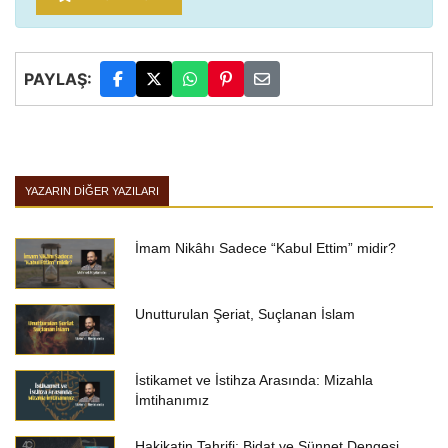
PAYLAŞ:
YAZARIN DIĞER YAZILARI
İmam Nikâhı Sadece “Kabul Ettim” midir?
Unutturulan Şeriat, Suçlanan İslam
İstikamet ve İstihza Arasında: Mizahla
İmtihanımız
Hakikatin Tahrifi: Bidat ve Sünnet Dengesi