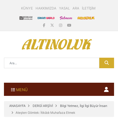
KÜNYE
HAKKIMIZDA
YASAL
ARA
İLETİŞİM
MENÜ
ANASAYFA
DERGİ ARŞİVİ
Bilgi Yetmez, İlgi İlgi Büyür İnsan
Ateşten Gömlek: İtikâdı Muhafaza Etmek