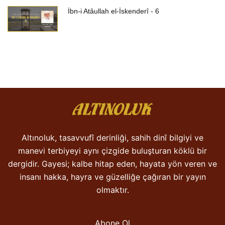
İbn-i Atâullah el-İskenderî - 6
Altınoluk, tasavvufî derinliği, sahih dinî bilgiyi ve
manevi terbiyeyi aynı çizgide buluşturan köklü bir
dergidir. Gayesi; kalbe hitap eden, hayata yön veren ve
insanı hakka, hayra ve güzelliğe çağıran bir yayın
olmaktır.
Abone Ol