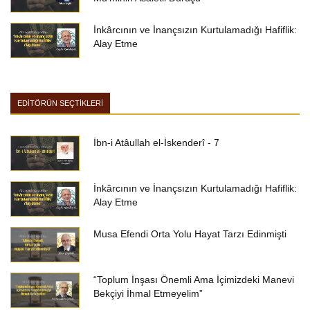
İnkârcının ve İnançsızın Kurtulamadığı Hafiflik:
Alay Etme
EDİTÖRÜN SEÇTİKLERİ
İbn-i Atâullah el-İskenderî - 7
İnkârcının ve İnançsızın Kurtulamadığı Hafiflik:
Alay Etme
Musa Efendi Orta Yolu Hayat Tarzı Edinmişti
“Toplum İnşası Önemli Ama İçimizdeki Manevi
Bekçiyi İhmal Etmeyelim”