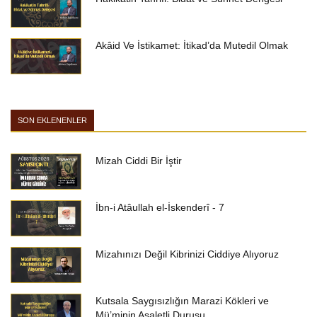
Akâid Ve İstikamet: İtikad’da Mutedil Olmak
SON EKLENENLER
Mizah Ciddi Bir İştir
İbn-i Atâullah el-İskenderî - 7
Mizahınızı Değil Kibrinizi Ciddiye Alıyoruz
Kutsala Saygısızlığın Marazi Kökleri ve
Mü’minin Asaletli Duruşu