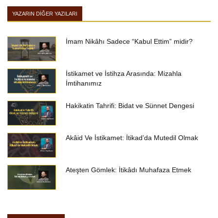
YAZARIN DIĞER YAZILARI
İmam Nikâhı Sadece “Kabul Ettim” midir?
İstikamet ve İstihza Arasında: Mizahla
İmtihanımız
Hakikatin Tahrifi: Bidat ve Sünnet Dengesi
Akâid Ve İstikamet: İtikad’da Mutedil Olmak
Ateşten Gömlek: İtikâdı Muhafaza Etmek