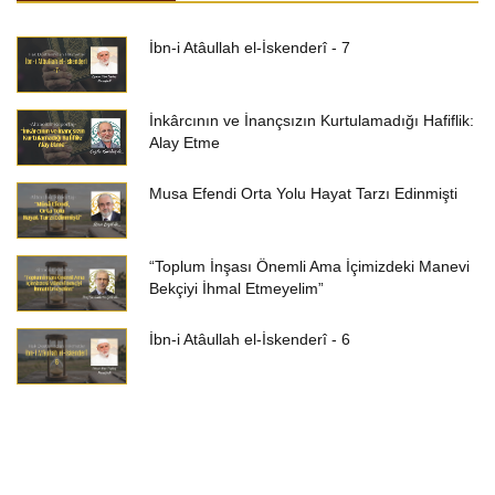
İbn-i Atâullah el-İskenderî - 7
İnkârcının ve İnançsızın Kurtulamadığı Hafiflik:
Alay Etme
Musa Efendi Orta Yolu Hayat Tarzı Edinmişti
“Toplum İnşası Önemli Ama İçimizdeki Manevi
Bekçiyi İhmal Etmeyelim”
İbn-i Atâullah el-İskenderî - 6