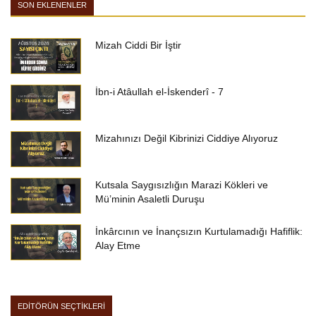
SON EKLENENLER
Mizah Ciddi Bir İştir
İbn-i Atâullah el-İskenderî - 7
Mizahınızı Değil Kibrinizi Ciddiye Alıyoruz
Kutsala Saygısızlığın Marazi Kökleri ve
Mü’minin Asaletli Duruşu
İnkârcının ve İnançsızın Kurtulamadığı Hafiflik:
Alay Etme
EDİTÖRÜN SEÇTİKLERİ