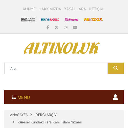
KÜNYE
HAKKIMIZDA
YASAL
ARA
İLETİŞİM
MENÜ
ANASAYFA
DERGİ ARŞİVİ
Küresel Kundakçılara Karşı İslam Nizamı