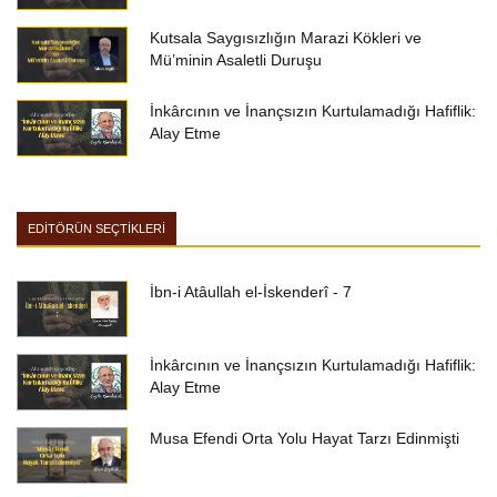
Kutsala Saygısızlığın Marazi Kökleri ve
Mü’minin Asaletli Duruşu
İnkârcının ve İnançsızın Kurtulamadığı Hafiflik:
Alay Etme
EDİTÖRÜN SEÇTİKLERİ
İbn-i Atâullah el-İskenderî - 7
İnkârcının ve İnançsızın Kurtulamadığı Hafiflik:
Alay Etme
Musa Efendi Orta Yolu Hayat Tarzı Edinmişti