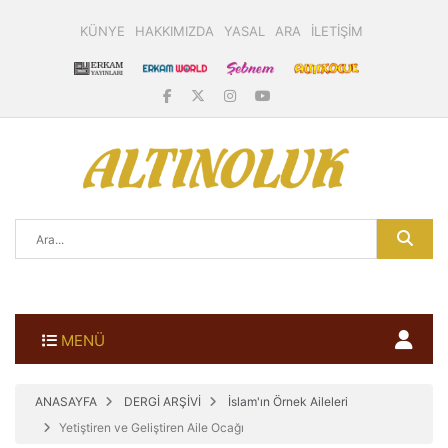
KÜNYE
HAKKIMIZDA
YASAL
ARA
İLETİŞİM
MENÜ
ANASAYFA
DERGİ ARŞİVİ
İslam'ın Örnek Aileleri
Yetiştiren ve Geliştiren Aile Ocağı