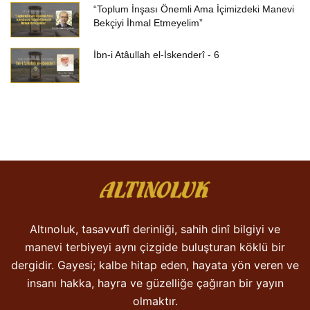
“Toplum İnşası Önemli Ama İçimizdeki Manevi
Bekçiyi İhmal Etmeyelim”
İbn-i Atâullah el-İskenderî - 6
Altınoluk, tasavvufî derinliği, sahih dinî bilgiyi ve
manevi terbiyeyi aynı çizgide buluşturan köklü bir
dergidir. Gayesi; kalbe hitap eden, hayata yön veren ve
insanı hakka, hayra ve güzelliğe çağıran bir yayın
olmaktır.