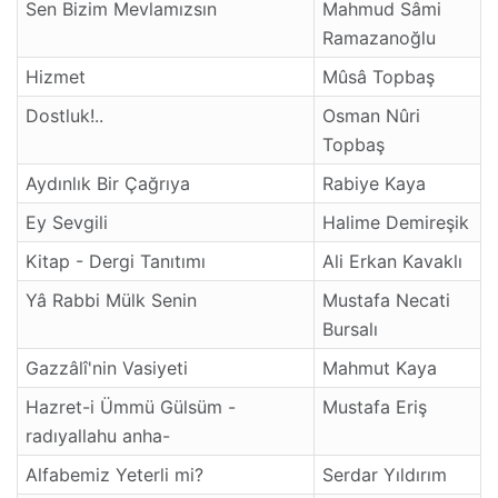
Sen Bizim Mevlamızsın
Mahmud Sâmi
Ramazanoğlu
Hizmet
Mûsâ Topbaş
Dostluk!..
Osman Nûri
Topbaş
Aydınlık Bir Çağrıya
Rabiye Kaya
Ey Sevgili
Halime Demireşik
Kitap - Dergi Tanıtımı
Ali Erkan Kavaklı
Yâ Rabbi Mülk Senin
Mustafa Necati
Bursalı
Gazzâlî'nin Vasiyeti
Mahmut Kaya
Hazret-i Ümmü Gülsüm -
Mustafa Eriş
radıyallahu anha-
Alfabemiz Yeterli mi?
Serdar Yıldırım