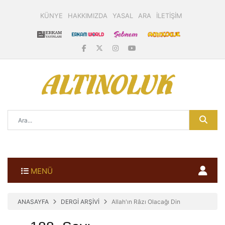
KÜNYE
HAKKIMIZDA
YASAL
ARA
İLETİŞİM
MENÜ
ANASAYFA
DERGİ ARŞİVİ
Allah'ın Râzı Olacağı Din