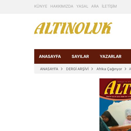
KÜNYE
HAKKIMIZDA
YASAL
ARA
İLETİŞİM
ANASAYFA
SAYILAR
YAZARLAR
ANASAYFA
DERGİ ARŞİVİ
Afrika Çağırıyor
A