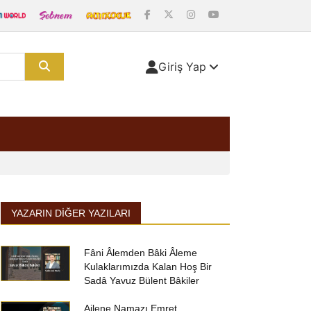
Giriş Yap
YAZARIN DIĞER YAZILARI
Fâni Âlemden Bâki Âleme
Kulaklarımızda Kalan Hoş Bir
Sadâ Yavuz Bülent Bâkiler
Ailene Namazı Emret