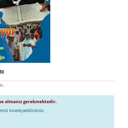
nı
EL
e olmanız gerekmektedir.
izi inceleyebilirsiniz.