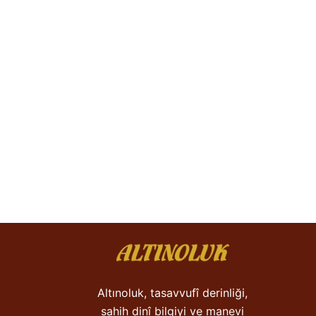
Altınoluk, tasavvufî derinliği,
sahih dinî bilgiyi ve manevi