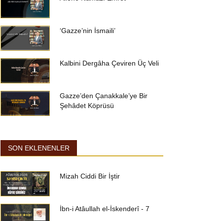
‘Gazze’nin İsmaili’
Kalbini Dergâha Çeviren Üç Veli
Gazze’den Çanakkale’ye Bir
Şehâdet Köprüsü
SON EKLENENLER
Mizah Ciddi Bir İştir
İbn-i Atâullah el-İskenderî - 7