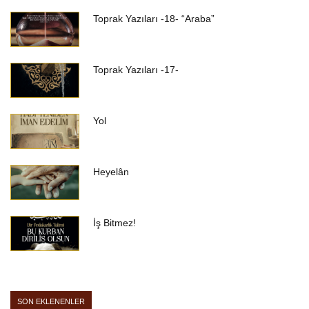
Toprak Yazıları -18- “Araba”
Toprak Yazıları -17-
Yol
Heyelân
İş Bitmez!
SON EKLENENLER