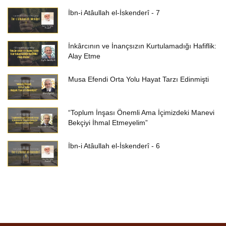
İbn-i Atâullah el-İskenderî - 7
İnkârcının ve İnançsızın Kurtulamadığı Hafiflik:
Alay Etme
Musa Efendi Orta Yolu Hayat Tarzı Edinmişti
“Toplum İnşası Önemli Ama İçimizdeki Manevi
Bekçiyi İhmal Etmeyelim”
İbn-i Atâullah el-İskenderî - 6