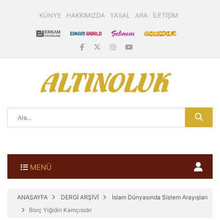
KÜNYE
HAKKIMIZDA
YASAL
ARA
İLETİŞİM
MENÜ
ANASAYFA
DERGİ ARŞİVİ
İslam Dünyasında Sistem Arayışları
Borç Yiğidin Kamçısıdır