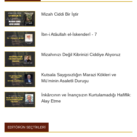
Mizah Ciddi Bir İştir
İbn-i Atâullah el-İskenderî - 7
Mizahınızı Değil Kibrinizi Ciddiye Alıyoruz
Kutsala Saygısızlığın Marazi Kökleri ve
Mü’minin Asaletli Duruşu
İnkârcının ve İnançsızın Kurtulamadığı Hafiflik:
Alay Etme
EDİTÖRÜN SEÇTİKLERİ