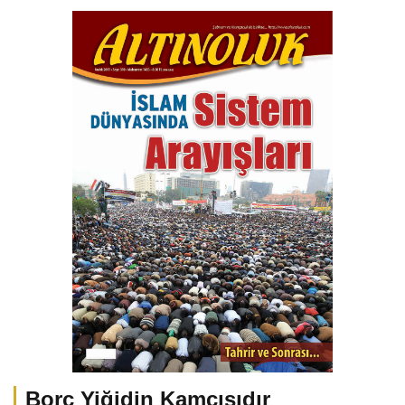
Borç Yiğidin Kamçısıdır