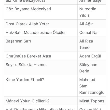
Biz Kime Benziyoruz?
Ahmet Başer
Göz Boyama Medeniyeti
Nureddin
Yıldız
Dost Olarak Allah Yeter
Ali Ağır
Hak-Batıl Mücadelesinde Ölçüler
Cemal Nar
Başarının Sırrı
Ali Rıza
Temel
Ömrümüze Bereket Aşısı
Adem Ergül
Seyr u Sülukta Hizmet
Süleyman
Derin
Kime Yardım Etmeli?
Mahmud
Sâmi
Ramazanoğlu
Mânevi Yolun Ölçüleri-2
Mûsâ Topbaş
Hak Dostlarından Hikmetler: Hazret-i
Osman Nûri