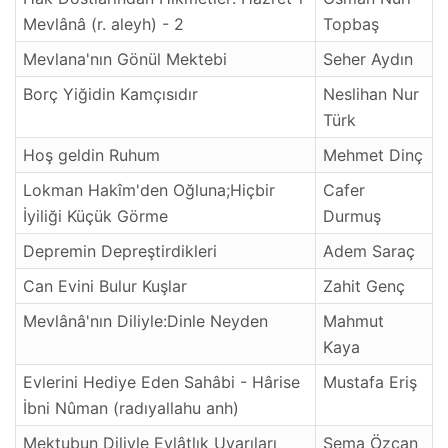
Mevlânâ (r. aleyh) - 2
Topbaş
Mevlana'nın Gönül Mektebi
Seher Aydın
Borç Yiğidin Kamçısıdır
Neslihan Nur
Türk
Hoş geldin Ruhum
Mehmet Dinç
Lokman Hakîm'den Oğluna;Hiçbir
Cafer
İyiliği Küçük Görme
Durmuş
Depremin Depreştirdikleri
Adem Saraç
Can Evini Bulur Kuşlar
Zahit Genç
Mevlânâ'nın Diliyle:Dinle Neyden
Mahmut
Kaya
Evlerini Hediye Eden Sahâbi - Hârise
Mustafa Eriş
İbni Nûman (radıyallahu anh)
Mektubun Diliyle Evlâtlık Uyarıları
Sema Özcan