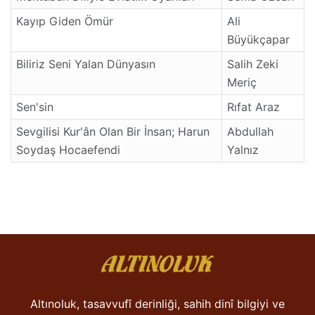
Kayıp Giden Ömür
Ali
Büyükçapar
Biliriz Seni Yalan Dünyasın
Salih Zeki
Meriç
Sen'sin
Rıfat Araz
Sevgilisi Kur'ân Olan Bir İnsan; Harun
Abdullah
Soydaş Hocaefendi
Yalnız
Altınoluk, tasavvufî derinliği, sahih dinî bilgiyi ve